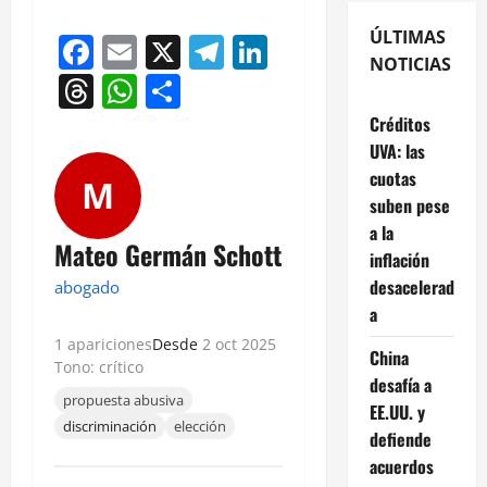
ÚLTIMAS
Facebook
Email
X
Telegram
LinkedIn
NOTICIAS
Threads
WhatsApp
Compartir
Créditos
UVA: las
cuotas
M
suben pese
a la
Mateo Germán Schott
inflación
desacelerad
abogado
a
1 apariciones
Desde
2 oct 2025
China
Tono: crítico
desafía a
propuesta abusiva
EE.UU. y
discriminación
elección
defiende
acuerdos