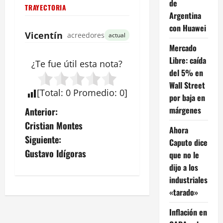
de
TRAYECTORIA
Argentina
con Huawei
Vicentín
acreedores
actual
Mercado
Libre: caída
¿Te fue útil esta
nota
?
del 5% en
Wall Street
[
Total
:
0
Promedio
:
0
]
por baja en
N
márgenes
Anterior:
Cristian Montes
Ahora
a
Siguiente:
Caputo dice
v
Gustavo Idígoras
que no le
dijo a los
e
industriales
«tarado»
g
Inflación en
a