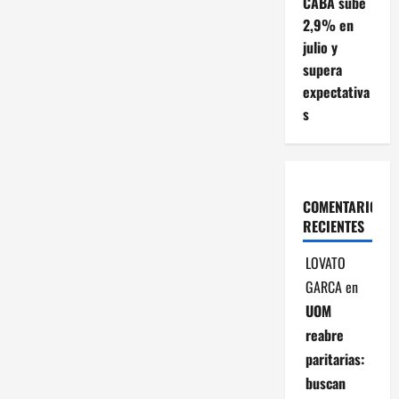
CABA sube
c
2,9% en
julio y
i
supera
expectativa
ó
s
n
d
COMENTARIOS
e
RECIENTES
e
LOVATO
n
GARCA
en
UOM
t
reabre
r
paritarias:
buscan