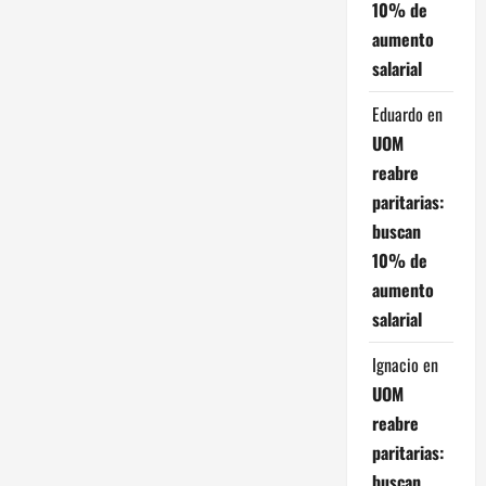
a
10% de
aumento
d
salarial
a
Eduardo
en
s
UOM
reabre
paritarias:
buscan
10% de
aumento
salarial
Ignacio
en
UOM
reabre
paritarias:
buscan