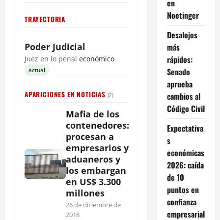
en
Noetinger
TRAYECTORIA
Desalojos
Poder Judicial
más
rápidos:
Juez en lo penal
económico
Senado
actual
aprueba
APARICIONES EN NOTICIAS
cambios al
(2)
Código Civil
Mafia de los
contenedores:
Expectativa
procesan a
s
empresarios y
económicas
aduaneros y
2026: caída
los embargan
de 10
en US$ 3.300
puntos en
millones
confianza
26 de diciembre de
empresarial
2018