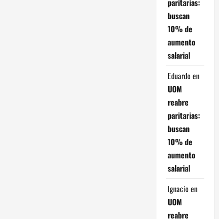
paritarias:
a
buscan
10% de
c
aumento
salarial
i
Eduardo
en
ó
UOM
n
reabre
paritarias:
d
buscan
e
10% de
aumento
e
salarial
n
Ignacio
en
t
UOM
reabre