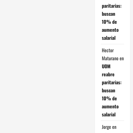
r
paritarias:
a
buscan
10% de
d
aumento
salarial
a
Hector
s
Maturano
en
UOM
reabre
paritarias:
buscan
10% de
aumento
salarial
Jorge
en