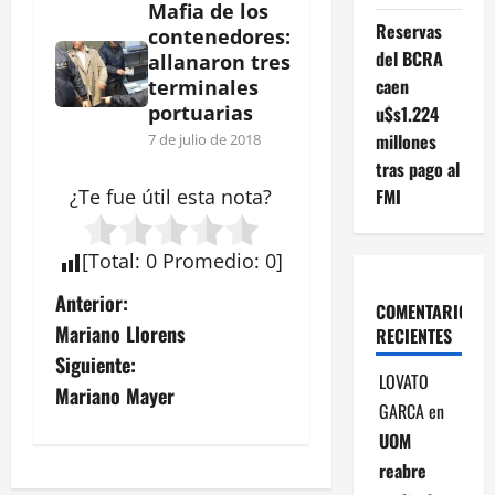
Mafia de los
Reservas
contenedores:
del BCRA
allanaron tres
caen
terminales
portuarias
u$s1.224
millones
7 de julio de 2018
tras pago al
FMI
¿Te fue útil esta
nota
?
[
Total
:
0
Promedio
:
0
]
N
Anterior:
COMENTARIOS
Mariano Llorens
RECIENTES
a
Siguiente:
LOVATO
v
Mariano Mayer
GARCA
en
e
UOM
reabre
g