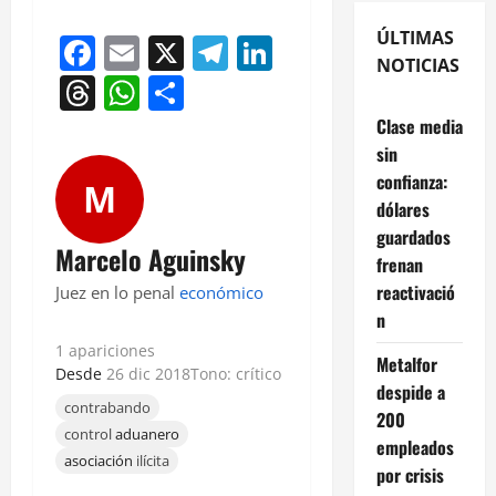
ÚLTIMAS
Facebook
Email
X
Telegram
LinkedIn
NOTICIAS
Threads
WhatsApp
Compartir
Clase media
sin
confianza:
M
dólares
guardados
Marcelo Aguinsky
frenan
reactivació
Juez en lo penal
económico
n
1 apariciones
Metalfor
Desde
26 dic 2018
Tono: crítico
despide a
contrabando
200
control
aduanero
empleados
asociación
ilícita
por crisis