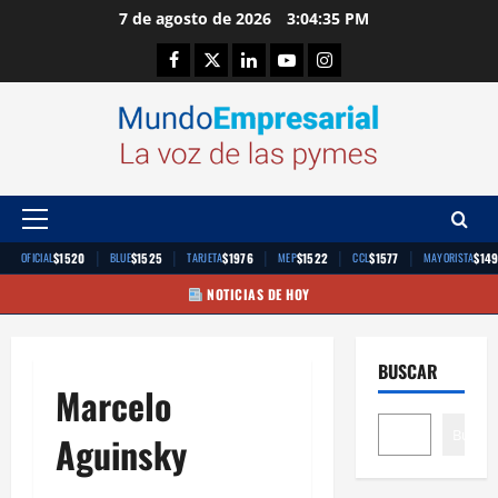
Saltar
7 de agosto de 2026
3:04:36 PM
al
Facebook
Twitter
Linkedin
Youtube
Instagram
contenido
Menú
principal
|
|
|
|
|
$1520
$1525
$1976
$1522
$1577
$14
OFICIAL
BLUE
TARJETA
MEP
CCL
MAYORISTA
NOTICIAS DE HOY
BUSCAR
Marcelo
Buscar
Aguinsky