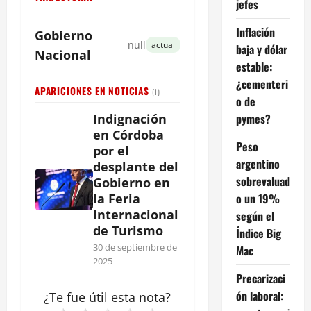
jefes
Inflación
Gobierno
null
actual
baja y dólar
Nacional
estable:
¿cementeri
APARICIONES EN NOTICIAS
(1)
o de
pymes?
Indignación
en Córdoba
Peso
por el
argentino
desplante del
sobrevaluad
Gobierno en
o un 19%
la Feria
Internacional
según el
de Turismo
Índice Big
30 de septiembre de
Mac
2025
Precarizaci
ón laboral:
¿Te fue útil esta
nota
?