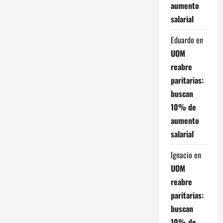
n
aumento
salarial
d
Eduardo
en
e
UOM
e
reabre
paritarias:
n
buscan
t
10% de
aumento
r
salarial
a
Ignacio
en
d
UOM
reabre
a
paritarias:
buscan
s
10% de