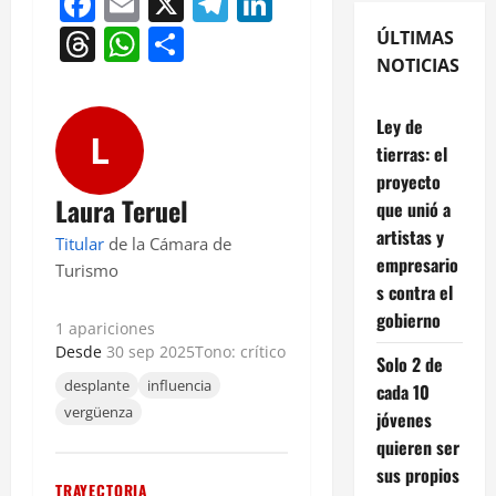
Facebook
Email
X
Telegram
LinkedIn
Threads
WhatsApp
Compartir
ÚLTIMAS
NOTICIAS
Ley de
L
tierras: el
proyecto
Laura Teruel
que unió a
artistas y
Titular
de la Cámara de
empresario
Turismo
s contra el
gobierno
1 apariciones
Desde
30 sep 2025
Tono: crítico
Solo 2 de
desplante
influencia
cada 10
vergüenza
jóvenes
quieren ser
sus propios
TRAYECTORIA