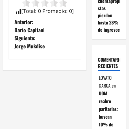
cuentapropi
stas
[
Total
:
0
Promedio
:
0
]
pierden
N
Anterior:
hasta 28%
de ingresos
Darío Capitani
a
Siguiente:
v
Jorge Mukdise
e
COMENTARIOS
RECIENTES
g
LOVATO
a
GARCA
en
c
UOM
reabre
i
paritarias:
buscan
ó
10% de