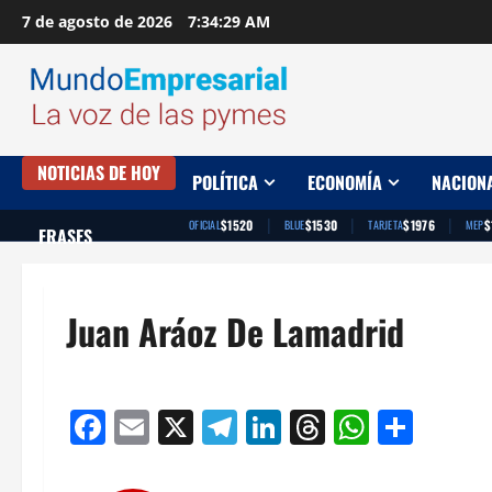
Saltar
7 de agosto de 2026
7:34:30 AM
al
contenido
NOTICIAS DE HOY
POLÍTICA
ECONOMÍA
NACION
|
|
|
$1520
$1530
$1976
$
OFICIAL
BLUE
TARJETA
MEP
FRASES
Juan Aráoz De Lamadrid
Facebook
Email
X
Telegram
LinkedIn
Threads
Whats
Comp