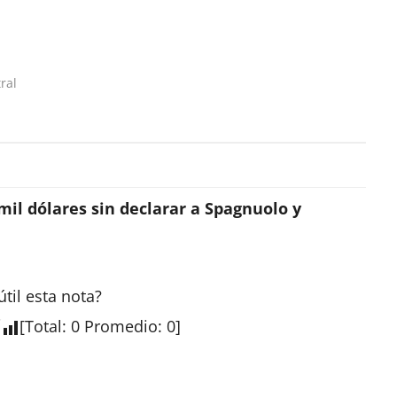
ral
mil dólares sin declarar a Spagnuolo y
útil esta
nota
?
[
Total
:
0
Promedio
:
0
]