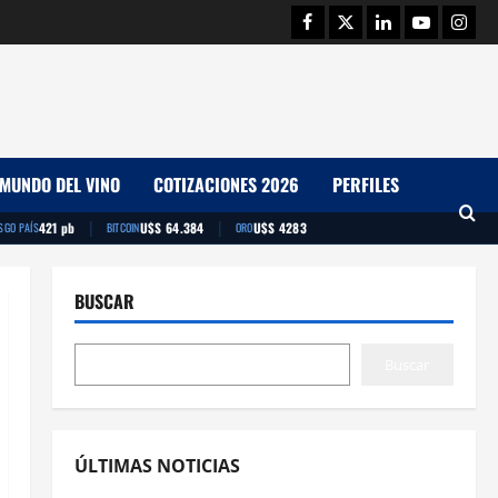
Facebook
Twitter
Linkedin
Youtube
Insta
MUNDO DEL VINO
COTIZACIONES 2026
PERFILES
|
|
421 pb
U$S 64.384
U$S 4283
SGO PAÍS
BITCOIN
ORO
BUSCAR
Buscar
ÚLTIMAS NOTICIAS