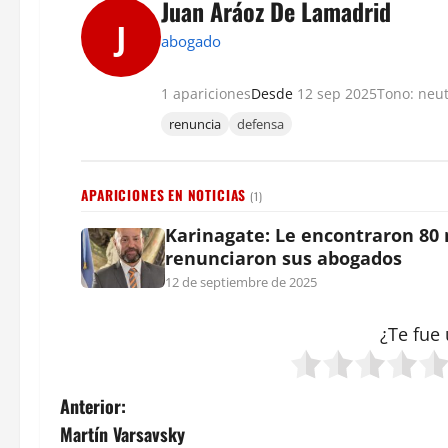
Juan Aráoz De Lamadrid
J
abogado
1 apariciones
Desde
12 sep 2025
Tono: neut
renuncia
defensa
APARICIONES EN NOTICIAS
(1)
Karinagate: Le encontraron 80 
renunciaron sus abogados
12 de septiembre de 2025
¿Te fue 
N
Anterior:
Martín Varsavsky