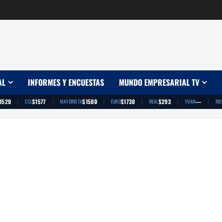
AL
INFORMES Y ENCUESTAS
MUNDO EMPRESARIAL TV
|
|
|
|
|
|
1520
$1577
$1500
$1730
$293
—
CCL
MAYORISTA
EURO
REAL
YUAN
RIE
App
artir