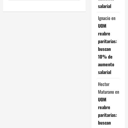
e
salarial
g
Ignacio
en
a
UOM
reabre
c
paritarias:
i
buscan
10% de
ó
aumento
n
salarial
d
Hector
Maturano
en
e
UOM
e
reabre
paritarias:
n
buscan