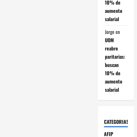
t
10% de
aumento
r
salarial
a
Jorge
en
UOM
d
reabre
a
paritarias:
buscan
s
10% de
aumento
salarial
CATEGORIAS
AFIP