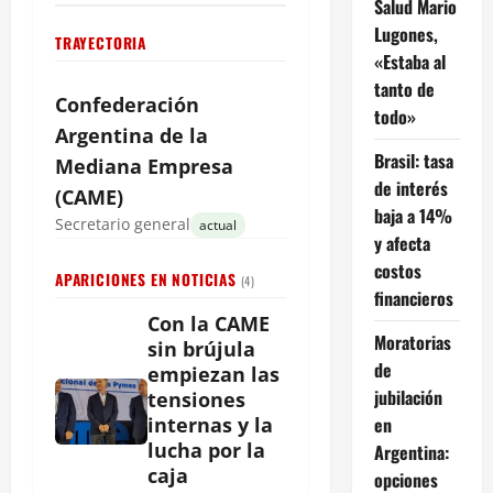
Salud Mario
Lugones,
TRAYECTORIA
«Estaba al
tanto de
Confederación
todo»
Argentina
de la
Brasil: tasa
Mediana Empresa
de interés
(CAME)
baja a 14%
Secretario general
actual
y afecta
costos
APARICIONES EN NOTICIAS
(4)
financieros
Con la CAME
Moratorias
sin brújula
de
empiezan las
jubilación
tensiones
en
internas y la
lucha por la
Argentina:
caja
opciones