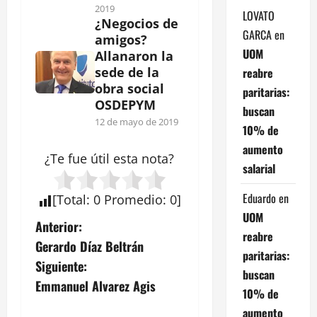
2019
LOVATO
¿Negocios de
GARCA
en
amigos?
UOM
Allanaron la
sede de la
reabre
obra social
paritarias:
OSDEPYM
buscan
12 de mayo de 2019
10% de
aumento
¿Te fue útil esta
nota
?
salarial
Eduardo
en
[
Total
:
0
Promedio
:
0
]
UOM
N
Anterior:
reabre
Gerardo Díaz Beltrán
a
paritarias:
Siguiente:
buscan
v
Emmanuel Alvarez Agis
10% de
aumento