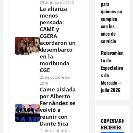
29 de junio de 2020
para
La alianza
quienes no
menos
cumplen
pensada:
con los
CAME y
años de
CGERA
servicio
acordaron un
desembarco
Relevamien
en la
to de
moribunda
Expectativa
CGE
s de
25 de octubre de
Mercado –
2019
Came aislada
julio 2026
por Alberto
Fernández se
volvió a
reunir con
COMENTARIOS
Dante Sica
RECIENTES
11 de octubre de