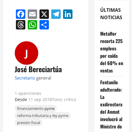
ÚLTIMAS
Facebook
Email
X
Telegram
LinkedIn
NOTICIAS
Threads
WhatsApp
Compartir
Metalfor
recorta 225
empleos
J
por caída
del 60% en
José Bereciartúa
ventas
Secretario
general
Fentanilo
adulterado:
1 apariciones
La
Desde
11 sep 2018
Tono: crítico
exdirectora
financiamiento
pyme
del Anmat
reforma tributaria y ley pyme
involucró al
presión fiscal
Ministro de