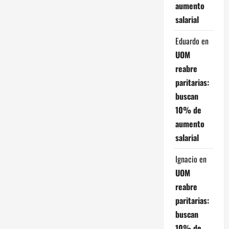
d
aumento
salarial
e
Eduardo
en
e
UOM
n
reabre
paritarias:
t
buscan
r
10% de
aumento
a
salarial
d
Ignacio
en
a
UOM
reabre
s
paritarias:
buscan
10% de