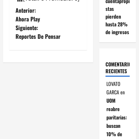
cuentapropi
stas
N
Anterior:
pierden
Ahora Play
a
hasta 28%
Siguiente:
de ingresos
v
Reportes De Pensar
e
g
COMENTARIOS
RECIENTES
a
LOVATO
c
GARCA
en
i
UOM
reabre
ó
paritarias:
buscan
n
10% de