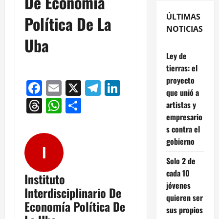
De Economía
ÚLTIMAS
Política De La
NOTICIAS
Uba
Ley de
tierras: el
proyecto
Facebook
Email
X
Telegram
LinkedIn
que unió a
Threads
WhatsApp
Compartir
artistas y
empresario
s contra el
gobierno
I
Solo 2 de
cada 10
Instituto
jóvenes
Interdisciplinario De
quieren ser
Economía Política De
sus propios