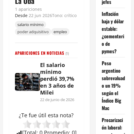
La Uba
jefes
1 apariciones
Inflación
Desde
22 jun 2026
Tono: crítico
baja y dólar
salario mínimo
estable:
poder adquisitivo
empleo
¿cementeri
o de
pymes?
APARICIONES EN NOTICIAS
(1)
Peso
El salario
argentino
mínimo
sobrevaluad
perdió 39,7%
o un 19%
en 3 años de
Milei
según el
Índice Big
22 de junio de 2026
Mac
¿Te fue útil esta
nota
?
Precarizaci
ón laboral:
[
Total
:
0
Promedio
:
0
]