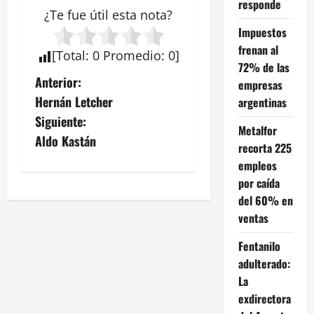
responde
¿Te fue útil esta
nota
?
Impuestos
frenan al
[
Total
:
0
Promedio
:
0
]
72% de las
N
Anterior:
empresas
Hernán Letcher
argentinas
a
Siguiente:
Metalfor
v
Aldo Kastán
recorta 225
empleos
e
por caída
g
del 60% en
ventas
a
Fentanilo
c
adulterado:
La
i
exdirectora