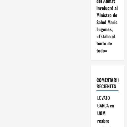
ó
del Anmat
involucró al
n
Ministro de
Salud Mario
d
Lugones,
e
«Estaba al
tanto de
e
todo»
n
t
COMENTARIOS
r
RECIENTES
a
LOVATO
GARCA
en
d
UOM
a
reabre