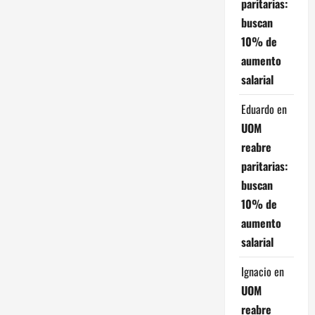
paritarias:
s
buscan
10% de
aumento
salarial
Eduardo
en
UOM
reabre
paritarias:
buscan
10% de
aumento
salarial
Ignacio
en
UOM
reabre