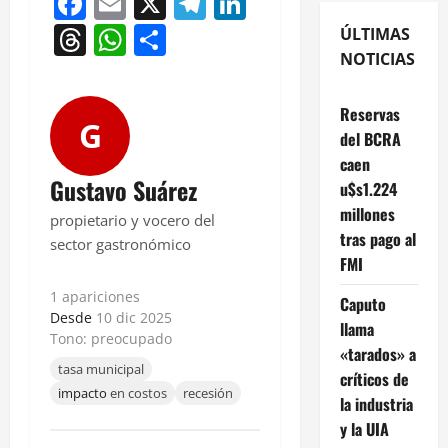
Facebook
Email
X
Telegram
LinkedIn
Threads
WhatsApp
Compartir
ÚLTIMAS
NOTICIAS
Reservas
G
del BCRA
caen
Gustavo Suárez
u$s1.224
millones
propietario y vocero del
tras pago al
sector gastronómico
FMI
1 apariciones
Caputo
Desde
10 dic 2025
llama
Tono: preocupado
«tarados» a
tasa municipal
críticos de
impacto
en costos
recesión
la industria
y la UIA