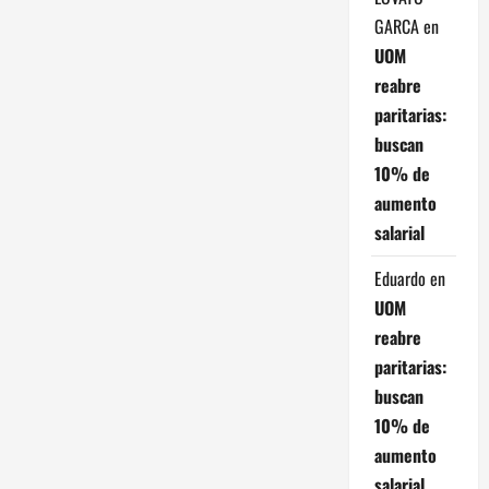
e
GARCA
en
UOM
n
reabre
t
paritarias:
buscan
r
10% de
a
aumento
salarial
d
Eduardo
en
a
UOM
s
reabre
paritarias:
buscan
10% de
aumento
salarial