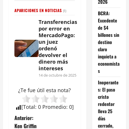
2026
APARICIONES EN NOTICIAS
(1)
BCRA:
Excedente
Transferencias
de $4
por error en
billones sin
MercadoPago:
un juez
destino
ordenó
claro
devolver el
inquieta a
dinero más
economista
intereses
s
14 de octubre de 2025
Inoperante
s: El paso
¿Te fue útil esta
nota
?
cristo
redentor
[
Total
:
0
Promedio
:
0
]
lleva 25
N
Anterior:
días
cerrado,
Ken Griffin