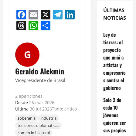
ÚLTIMAS
Facebook
Email
X
Telegram
LinkedIn
NOTICIAS
Threads
WhatsApp
Compartir
Ley de
tierras: el
proyecto
G
que unió a
artistas y
Geraldo Alckmin
empresario
s contra el
Vicepresidente de Brasil
gobierno
2 apariciones
Solo 2 de
Desde
26 mar 2026
cada 10
Última
30 jul 2026
Tono: crítico
jóvenes
soberanía
industria
quieren ser
tensiones diplomáticas
sus propios
comercio
bilateral