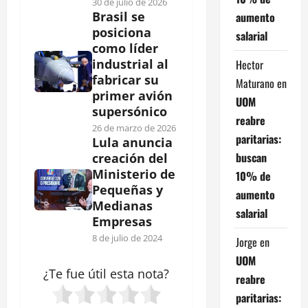
30 de julio de 2026
Brasil se
aumento
posiciona
salarial
como líder
industrial al
Hector
fabricar su
Maturano
en
primer avión
UOM
supersónico
reabre
26 de marzo de 2026
paritarias:
Lula anuncia
buscan
creación del
Ministerio de
10% de
Pequeñas y
aumento
Medianas
salarial
Empresas
8 de julio de 2024
Jorge
en
UOM
¿Te fue útil esta
nota
?
reabre
paritarias: