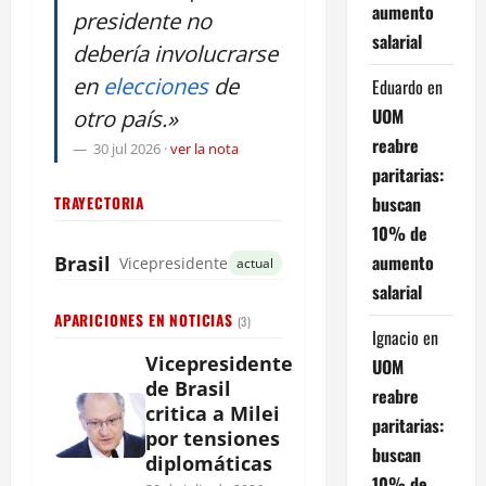
aumento
presidente no
salarial
debería involucrarse
en
elecciones
de
Eduardo
en
UOM
otro país.»
reabre
30 jul 2026
·
ver la nota
paritarias:
buscan
TRAYECTORIA
10% de
aumento
Brasil
Vicepresidente
actual
salarial
APARICIONES EN NOTICIAS
(3)
Ignacio
en
Vicepresidente
UOM
de Brasil
reabre
critica a Milei
paritarias:
por tensiones
buscan
diplomáticas
10% de