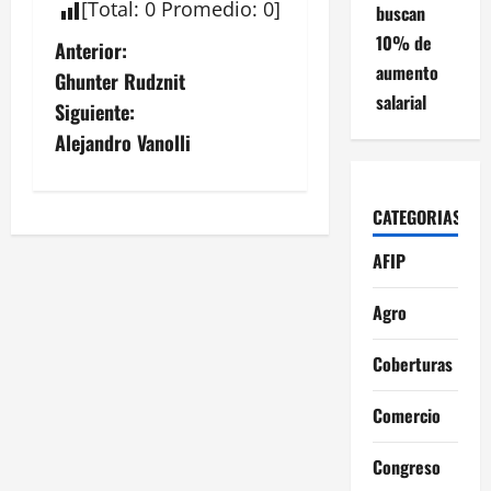
[
Total
:
0
Promedio
:
0
]
buscan
10% de
N
Anterior:
aumento
Ghunter Rudznit
a
salarial
Siguiente:
v
Alejandro Vanolli
e
CATEGORIAS
g
AFIP
a
Agro
c
Coberturas
i
ó
Comercio
n
Congreso