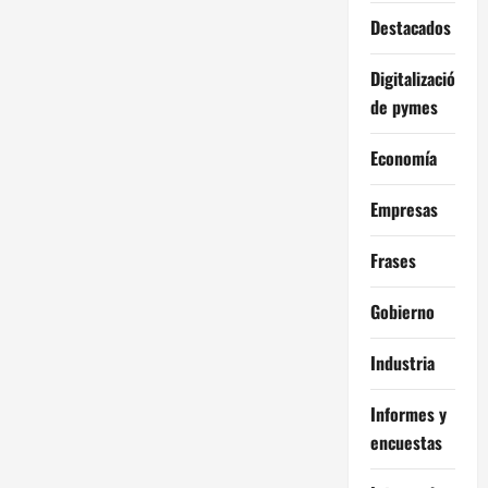
d
Destacados
e
Digitalización
e
de pymes
n
Economía
t
Empresas
r
Frases
a
Gobierno
d
Industria
a
Informes y
s
encuestas