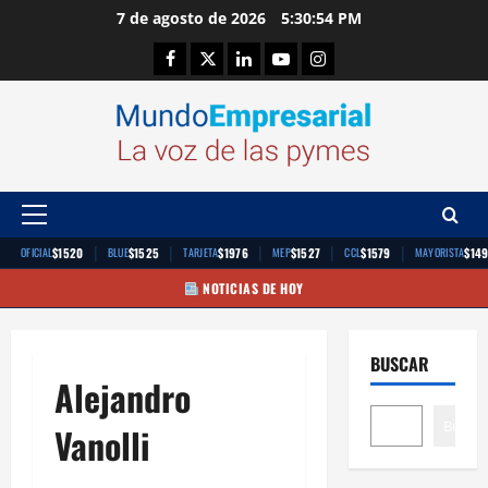
Saltar
7 de agosto de 2026
5:30:55 PM
al
Facebook
Twitter
Linkedin
Youtube
Instagram
contenido
Menú
principal
|
|
|
|
|
$1520
$1525
$1976
$1527
$1579
$14
OFICIAL
BLUE
TARJETA
MEP
CCL
MAYORISTA
NOTICIAS DE HOY
BUSCAR
Alejandro
Buscar
Vanolli