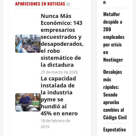
n
APARICIONES EN NOTICIAS
(2)
Metalfor
Nunca Más
despide a
Económico: 143
200
empresarios
empleados
secuestrados y
desapoderados,
por crisis
el robo
en
sistemático de
Noetinger
la dictadura
Desalojos
25 de marzo de 2026
La capacidad
más
instalada de
rápidos:
la industria
Senado
pyme se
aprueba
hundió al
cambios al
45% en enero
Código Civil
18 de febrero de
2019
Expectativa