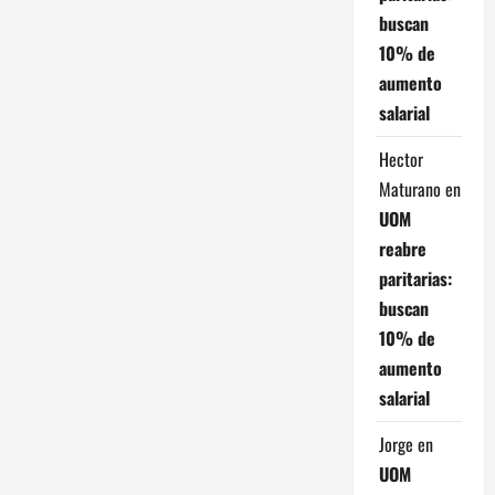
s
buscan
10% de
aumento
salarial
Hector
Maturano
en
UOM
reabre
paritarias:
buscan
10% de
aumento
salarial
Jorge
en
UOM