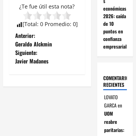
s
¿Te fue útil esta
nota
?
económicas
2026: caída
de 10
[
Total
:
0
Promedio
:
0
]
puntos en
N
Anterior:
confianza
Geraldo Alckmin
empresarial
a
Siguiente:
v
Javier Madanes
e
COMENTARIOS
RECIENTES
g
LOVATO
a
GARCA
en
c
UOM
reabre
i
paritarias: