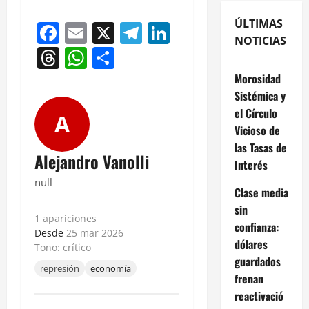
ÚLTIMAS
Facebook
Email
X
Telegram
LinkedIn
NOTICIAS
Threads
WhatsApp
Compartir
Morosidad
Sistémica y
el Círculo
A
Vicioso de
las Tasas de
Alejandro Vanolli
Interés
null
Clase media
sin
1 apariciones
confianza:
Desde
25 mar 2026
dólares
Tono: crítico
guardados
represión
economía
frenan
reactivació