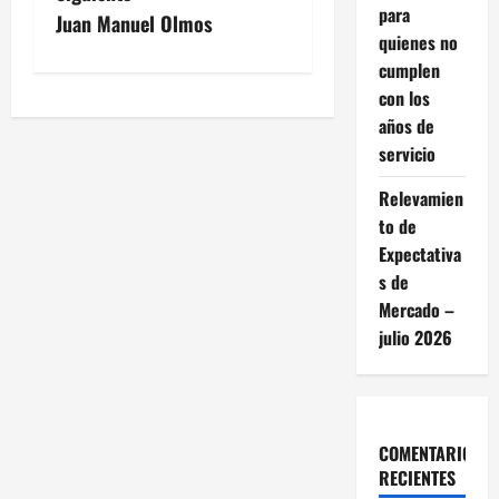
para
v
Juan Manuel Olmos
quienes no
e
cumplen
con los
g
años de
servicio
a
Relevamien
c
to de
i
Expectativa
s de
ó
Mercado –
julio 2026
n
d
e
COMENTARIOS
RECIENTES
e