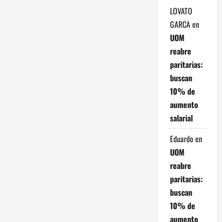
LOVATO
n
GARCA
en
t
UOM
reabre
r
paritarias:
a
buscan
10% de
d
aumento
salarial
a
Eduardo
en
s
UOM
reabre
paritarias:
buscan
10% de
aumento