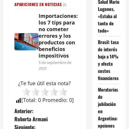
Salud Mario
APARICIONES EN NOTICIAS
(1)
Lugones,
Importaciones:
«Estaba al
los 7 tips para
tanto de
no cometer
todo»
errores y los
Brasil: tasa
productos con
beneficios
de interés
impositivos
baja a 14%
5 de septiembre de
y afecta
2025
costos
financieros
¿Te fue útil esta
nota
?
Moratorias
de
[
Total
:
0
Promedio
:
0
]
jubilación
N
Anterior:
en
Argentina:
Roberta Armani
a
opciones
Siguiente: