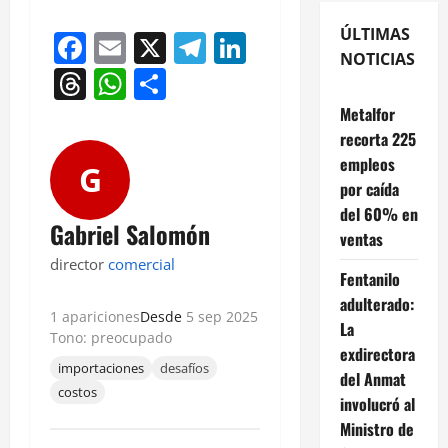
ÚLTIMAS
Facebook
Email
X
Telegram
LinkedIn
NOTICIAS
Threads
WhatsApp
Compartir
Metalfor
recorta 225
empleos
G
por caída
del 60% en
Gabriel Salomón
ventas
director
comercial
Fentanilo
adulterado:
1 apariciones
Desde
5 sep 2025
La
Tono: preocupado
exdirectora
importaciones
desafíos
del Anmat
costos
involucró al
Ministro de