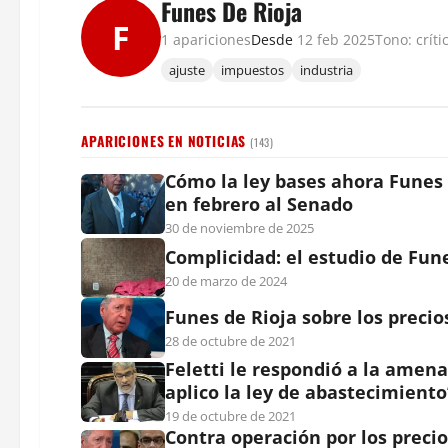
Funes De Rioja
F
1 apariciones
Desde
12 feb 2025
Tono: críti
ajuste
impuestos
industria
APARICIONES EN NOTICIAS
(143)
Cómo la ley bases ahora Funes d
en febrero al Senado
30 de noviembre de 2025
Complicidad: el estudio de Fune
20 de marzo de 2024
Funes de Rioja sobre los preci
28 de octubre de 2021
Feletti le respondió a la amena
aplico la ley de abastecimiento
19 de octubre de 2021
Contra operación por los precio