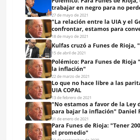
Polémico: Para Funes de Rioja, 
trabajar en negro para no perd
27 de mayo de 2021
"La relación entre la UIA y el
confrontar, estamos para conve
18 de mayo de 2021
Kulfas cruzó a Funes de Rioja, 
15 de abril de 2021
Polémico: Para Funes de Rioja 
la inflación"
22 de marzo de 2021
Lo que no hace libre a las parit
UIA COPAL
13 de febrero de 2021
"No estamos a favor de la Ley
para bajar la inflación" Daniel
31 de enero de 2021
Para Funes de Rioja: "Tener 20
el promedio"