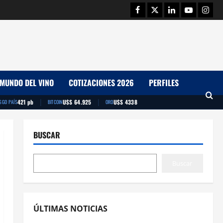
Facebook
Twitter
Linkedin
Youtube
Insta
MUNDO DEL VINO
COTIZACIONES 2026
PERFILES
|
|
421 pb
U$S 64.925
U$S 4338
SGO PAÍS
BITCOIN
ORO
BUSCAR
Buscar
ÚLTIMAS NOTICIAS