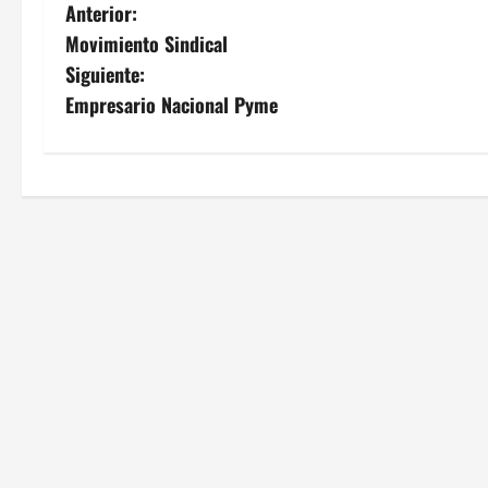
N
Anterior:
Movimiento Sindical
a
Siguiente:
v
Empresario Nacional Pyme
e
g
a
c
i
ó
n
d