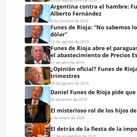
23 de septiembre de 2020
Argentina contra el hambre: Fu
Alberto Fernández
8 de octubre de 2019
Funes de Rioja: “No sabemos l
dólar”
16 de agosto de 2019
Funes de Rioja abre el paragua
el abastecimiento de Precios E
27 de abril de 2019
¿Opinión oficial? Funes de Rioj
trimestres
20 de agosto de 2018
Daniel Funes de Rioja pide que 
30 de enero de 2018
El misterioso rol de los hijos 
6 de enero de 2026
El detrás de la fiesta de la im
17 de noviembre de 2025