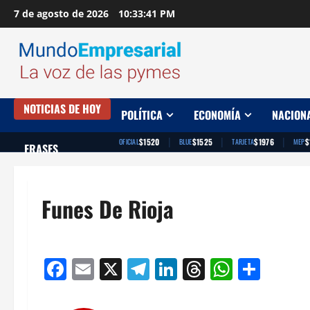
Saltar
7 de agosto de 2026
10:33:41 PM
al
contenido
NOTICIAS DE HOY
POLÍTICA
ECONOMÍA
NACION
|
|
|
$1520
$1525
$1976
$
OFICIAL
BLUE
TARJETA
MEP
FRASES
Funes De Rioja
Facebook
Email
X
Telegram
LinkedIn
Threads
Whats
Comp