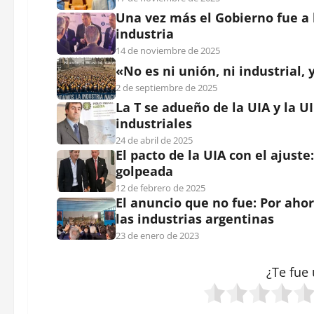
Una vez más el Gobierno fue a 
industria
14 de noviembre de 2025
«No es ni unión, ni industrial
2 de septiembre de 2025
La T se adueño de la UIA y la UI
industriales
24 de abril de 2025
El pacto de la UIA con el ajuste
golpeada
12 de febrero de 2025
El anuncio que no fue: Por aho
las industrias argentinas
23 de enero de 2023
¿Te fue 