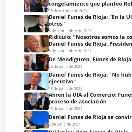
congelamiento que planteó Rob
15 de octubre de 2021
Daniel Funes de Rioja: “En la U
otros”
6 de septiembre de 2021
Ridículo: "Nosotros somos la co
Daniel Funes de Rioja, Presiden
5 de septiembre de 2021
De Mendiguren, Funes de Rioja 
26 de junio de 2021
Daniel Funes de Rioja: "No hub
ejecutivo"
13 de junio de 2021
Abren la UIA al Comercio: Fune
proceso de asociación
13 de junio de 2021
Daniel Funes de Rioja se convir
2 de junio de 2021