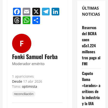
ÚLTIMAS
Facebook
Email
X
Telegram
LinkedIn
NOTICIAS
Threads
WhatsApp
Compartir
Reservas
del BCRA
caen
F
u$s1.224
millones
Fonki Samuel Forba
tras pago al
FMI
Moderador emérito
Caputo
1 apariciones
llama
Desde
17 abr 2026
«tarados» a
Tono:
optimista
críticos de
reconciliación
la industria
y la UIA