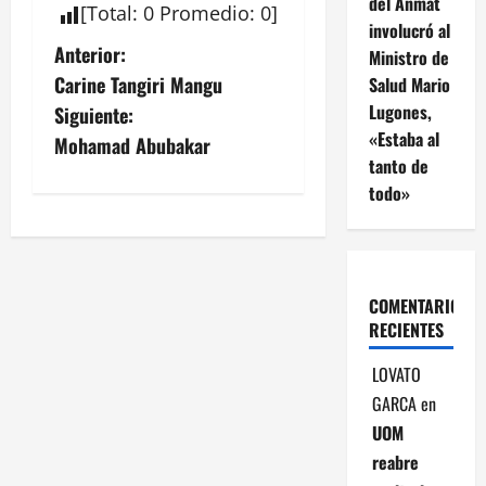
del Anmat
[
Total
:
0
Promedio
:
0
]
involucró al
N
Anterior:
Ministro de
Carine Tangiri Mangu
Salud Mario
a
Lugones,
Siguiente:
«Estaba al
v
Mohamad Abubakar
tanto de
e
todo»
g
a
COMENTARIOS
c
RECIENTES
i
LOVATO
GARCA
en
ó
UOM
n
reabre