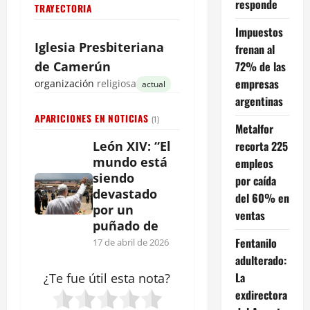
responde
TRAYECTORIA
Impuestos
Iglesia Presbiteriana
frenan al
72% de las
de Camerún
empresas
organización
religiosa
actual
argentinas
APARICIONES EN NOTICIAS
(1)
Metalfor
recorta 225
León XIV: “El
mundo está
empleos
siendo
por caída
devastado
del 60% en
por un
ventas
puñado de
Fentanilo
17 de abril de 2026
adulterado:
La
¿Te fue útil esta
nota
?
exdirectora