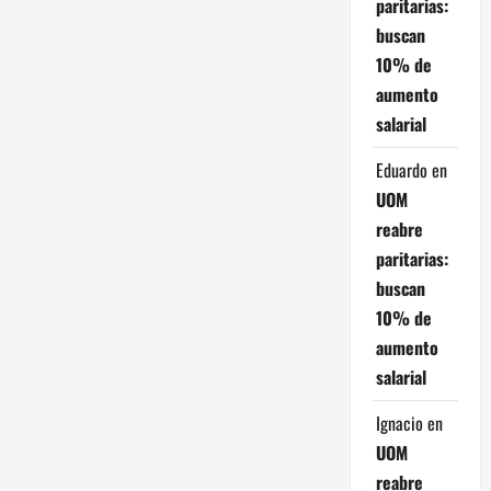
paritarias:
d
buscan
10% de
e
aumento
e
salarial
n
Eduardo
en
UOM
t
reabre
r
paritarias:
buscan
a
10% de
d
aumento
salarial
a
Ignacio
en
s
UOM
reabre