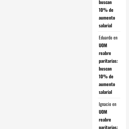
buscan
d
10% de
e
aumento
salarial
e
Eduardo
en
n
UOM
reabre
t
paritarias:
r
buscan
10% de
a
aumento
d
salarial
a
Ignacio
en
UOM
s
reabre
paritarias: