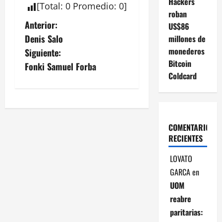
Hackers
[
Total
:
0
Promedio
:
0
]
roban
N
Anterior:
US$86
Denis Salo
millones de
a
monederos
Siguiente:
Bitcoin
v
Fonki Samuel Forba
Coldcard
e
g
a
COMENTARIOS
RECIENTES
c
LOVATO
i
GARCA
en
UOM
ó
reabre
n
paritarias: