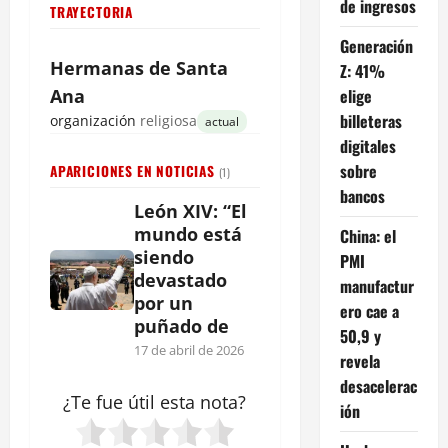
de ingresos
TRAYECTORIA
Generación
Hermanas de Santa
Z: 41%
elige
Ana
billeteras
organización
religiosa
actual
digitales
sobre
APARICIONES EN NOTICIAS
(1)
bancos
León XIV: “El
mundo está
China: el
siendo
PMI
devastado
manufactur
por un
ero cae a
puñado de
50,9 y
17 de abril de 2026
revela
desacelerac
¿Te fue útil esta
nota
?
ión