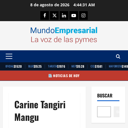
Saltar
8 de agosto de 2026
4:44:31 AM
al
Facebook
Twitter
Linkedin
Youtube
Instagram
contenido
Menú
principal
|
|
|
|
|
$1520
$1525
$1976
$1528
$1581
$14
OFICIAL
BLUE
TARJETA
MEP
CCL
MAYORISTA
NOTICIAS DE HOY
BUSCAR
Carine Tangiri
Buscar
Mangu