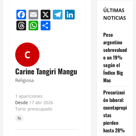
ÚLTIMAS
Facebook
Email
X
Telegram
LinkedIn
NOTICIAS
Threads
WhatsApp
Compartir
Peso
argentino
sobrevaluad
C
o un 19%
según el
Carine Tangiri Mangu
Índice Big
Mac
Religiosa
Precarizaci
1 apariciones
ón laboral:
Desde
17 abr 2026
cuentapropi
Tono: preocupado
stas
fe
pierden
hasta 28%