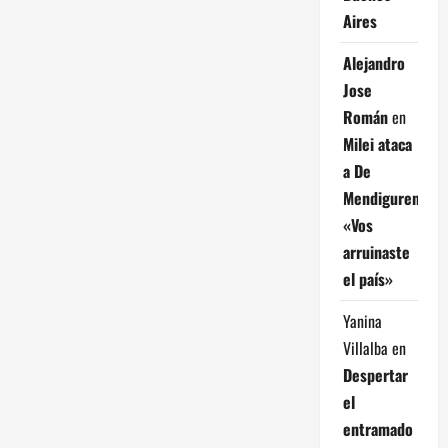
Aires
Alejandro
Jose
Román
en
Milei ataca
a De
Mendiguren:
«Vos
arruinaste
el país»
Yanina
Villalba
en
Despertar
el
entramado