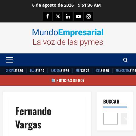
Saltar
6 de agosto de 2026
9:51:37 AM
al
Facebook
Twitter
Linkedin
Youtube
Instagram
contenido
Menú
principal
|
|
|
|
|
$1520
$1540
$1976
$1523
$1576
$14
OFICIAL
BLUE
TARJETA
MEP
CCL
MAYORISTA
NOTICIAS DE HOY
BUSCAR
Fernando
Buscar
Vargas