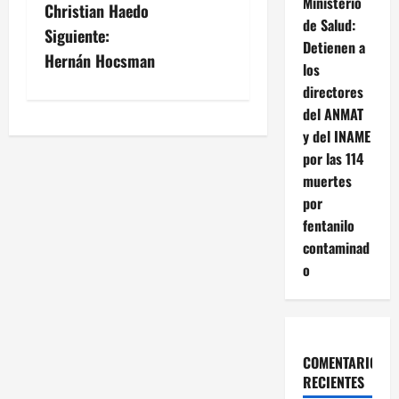
Ministerio
Christian Haedo
a
de Salud:
Siguiente:
Detienen a
v
Hernán Hocsman
los
directores
e
del ANMAT
g
y del INAME
por las 114
a
muertes
por
c
fentanilo
i
contaminad
o
ó
n
d
COMENTARIOS
RECIENTES