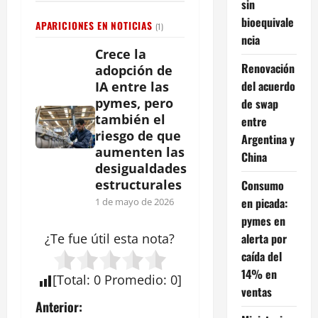
sin
bioequivale
APARICIONES EN NOTICIAS
(1)
ncia
Crece la
Renovación
adopción de
del acuerdo
IA entre las
pymes, pero
de swap
también el
entre
riesgo de que
Argentina y
aumenten las
China
desigualdades
estructurales
Consumo
en picada:
1 de mayo de 2026
pymes en
alerta por
¿Te fue útil esta
nota
?
caída del
14% en
[
Total
:
0
Promedio
:
0
]
ventas
N
Anterior: