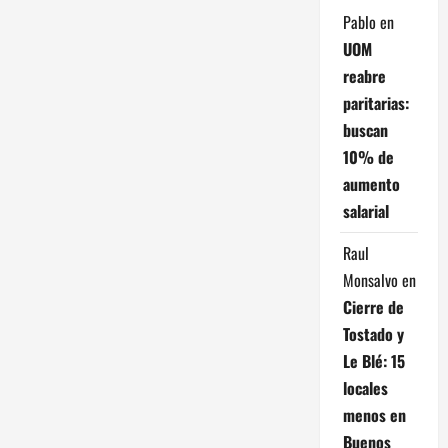
e
Pablo
en
e
UOM
reabre
n
paritarias:
t
buscan
10% de
r
aumento
a
salarial
d
Raul
Monsalvo
en
a
Cierre de
s
Tostado y
Le Blé: 15
locales
menos en
Buenos