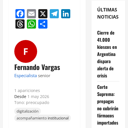
ÚLTIMAS
Facebook
Email
X
Telegram
LinkedIn
NOTICIAS
Threads
WhatsApp
Compartir
Cierre de
41.000
kioscos en
F
Argentina
dispara
Fernando Vargas
alerta de
crisis
Especialista
senior
Corte
1 apariciones
Suprema:
Desde
1 may 2026
prepagas
Tono: preocupado
no cubrirán
digitalización
fármacos
acompañamiento
institucional
importados