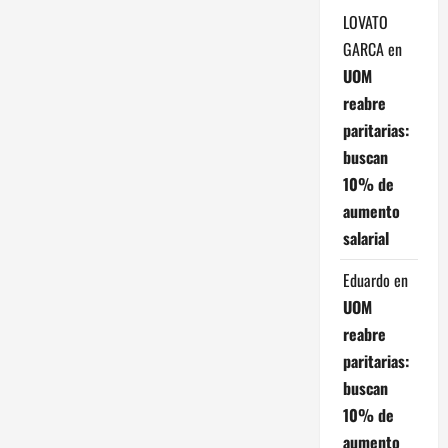
n
LOVATO
GARCA
en
t
UOM
r
reabre
paritarias:
a
buscan
d
10% de
aumento
a
salarial
s
Eduardo
en
UOM
reabre
paritarias:
buscan
10% de
aumento