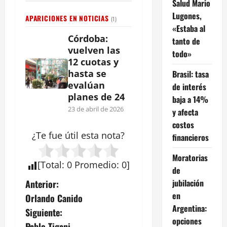
Salud Mario
Lugones,
APARICIONES EN NOTICIAS
(1)
«Estaba al
Córdoba:
tanto de
vuelven las
todo»
12 cuotas y
hasta se
Brasil: tasa
evalúan
de interés
planes de 24
baja a 14%
23 de abril de 2026
y afecta
costos
¿Te fue útil esta
nota
?
financieros
Moratorias
[
Total
:
0
Promedio
:
0
]
de
N
jubilación
Anterior:
en
Orlando Canido
a
Argentina:
Siguiente:
opciones
Pablo Tigani