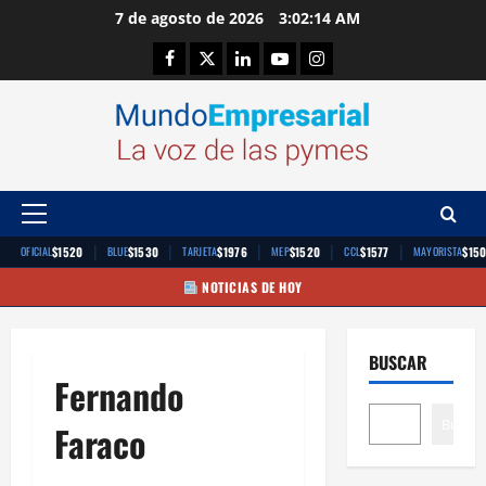
Saltar
7 de agosto de 2026
3:02:15 AM
al
Facebook
Twitter
Linkedin
Youtube
Instagram
contenido
Menú
principal
|
|
|
|
|
$1520
$1530
$1976
$1520
$1577
$15
OFICIAL
BLUE
TARJETA
MEP
CCL
MAYORISTA
NOTICIAS DE HOY
BUSCAR
Fernando
Buscar
Faraco