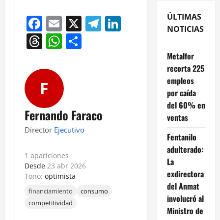
ÚLTIMAS
Facebook
Email
X
Telegram
LinkedIn
NOTICIAS
Threads
WhatsApp
Compartir
Metalfor
recorta 225
empleos
F
por caída
del 60% en
Fernando Faraco
ventas
Director
Ejecutivo
Fentanilo
adulterado:
1 apariciones
La
Desde
23 abr 2026
exdirectora
Tono:
optimista
del Anmat
financiamiento
consumo
involucró al
competitividad
Ministro de