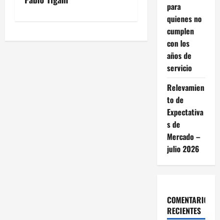
v
para
e
quienes no
cumplen
g
con los
años de
a
servicio
c
Relevamien
to de
i
Expectativa
ó
s de
Mercado –
n
julio 2026
d
e
COMENTARIOS
e
RECIENTES