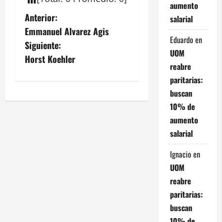
aumento
N
Anterior:
salarial
Emmanuel Alvarez Agis
a
Eduardo
en
Siguiente:
UOM
v
Horst Koehler
reabre
e
paritarias:
buscan
g
10% de
a
aumento
salarial
c
Ignacio
en
i
UOM
reabre
ó
paritarias:
n
buscan
10% de