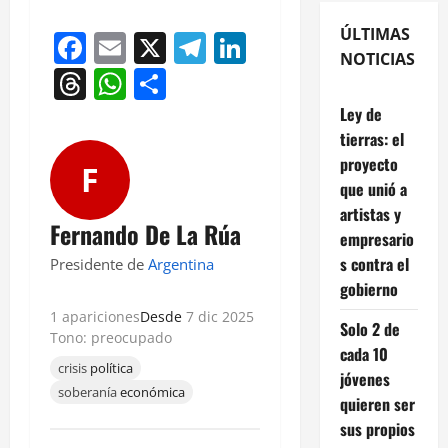
ÚLTIMAS
Facebook
Email
X
Telegram
LinkedIn
NOTICIAS
Threads
WhatsApp
Compartir
Ley de
tierras: el
proyecto
F
que unió a
artistas y
Fernando De La Rúa
empresario
s contra el
Presidente de
Argentina
gobierno
1 apariciones
Desde
7 dic 2025
Solo 2 de
Tono: preocupado
cada 10
crisis
política
jóvenes
soberanía
económica
quieren ser
sus propios