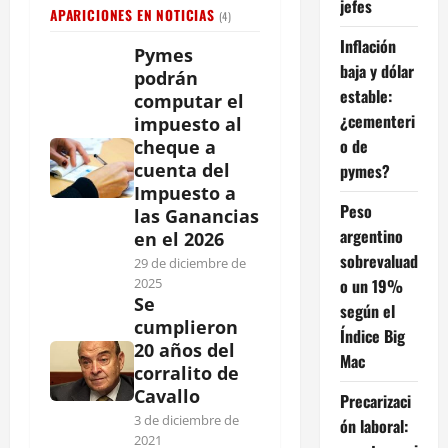
jefes
APARICIONES EN NOTICIAS
(4)
Inflación
Pymes
baja y dólar
podrán
estable:
computar el
¿cementeri
impuesto al
o de
cheque a
cuenta del
pymes?
Impuesto a
Peso
las Ganancias
argentino
en el 2026
sobrevaluad
29 de diciembre de
o un 19%
2025
Se
según el
cumplieron
Índice Big
20 años del
Mac
corralito de
Cavallo
Precarizaci
3 de diciembre de
ón laboral:
2021