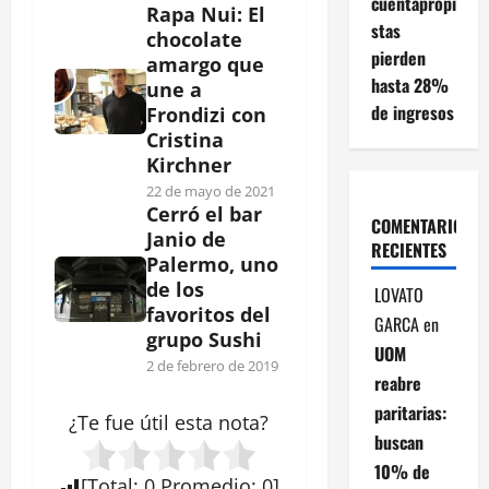
cuentapropi
Rapa Nui: El
stas
chocolate
pierden
amargo que
hasta 28%
une a
de ingresos
Frondizi con
Cristina
Kirchner
22 de mayo de 2021
Cerró el bar
COMENTARIOS
Janio de
RECIENTES
Palermo, uno
de los
LOVATO
favoritos del
GARCA
en
grupo Sushi
UOM
2 de febrero de 2019
reabre
paritarias:
¿Te fue útil esta
nota
?
buscan
10% de
[
Total
:
0
Promedio
:
0
]