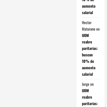
d
aumento
e
salarial
e
Hector
Maturano
en
n
UOM
t
reabre
paritarias:
r
buscan
a
10% de
aumento
d
salarial
a
Jorge
en
UOM
s
reabre
paritarias: