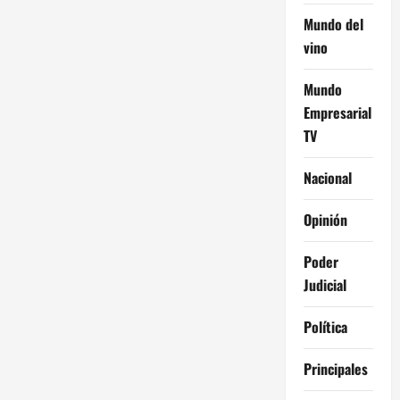
d
Mundo del
a
vino
s
Mundo
Empresarial
TV
Nacional
Opinión
Poder
Judicial
Política
Principales