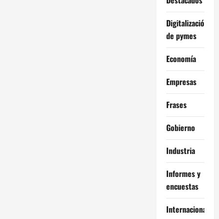
c
i
Digitalización
de pymes
ó
Economía
n
d
Empresas
e
Frases
e
Gobierno
n
Industria
t
Informes y
r
encuestas
a
Internacional