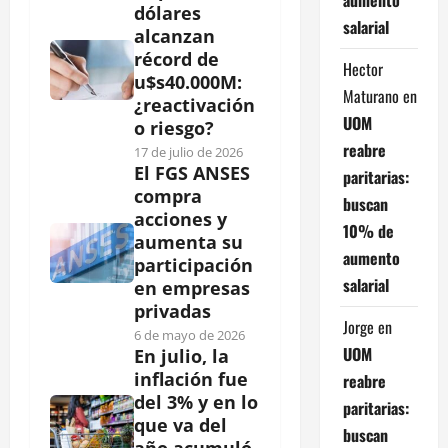
dólares
salarial
alcanzan
récord de
Hector
u$s40.000M:
Maturano
en
¿reactivación
UOM
o riesgo?
reabre
17 de julio de 2026
El FGS ANSES
paritarias:
compra
buscan
acciones y
10% de
aumenta su
aumento
participación
salarial
en empresas
privadas
Jorge
en
6 de mayo de 2026
UOM
En julio, la
inflación fue
reabre
del 3% y en lo
paritarias:
que va del
buscan
año acumuló