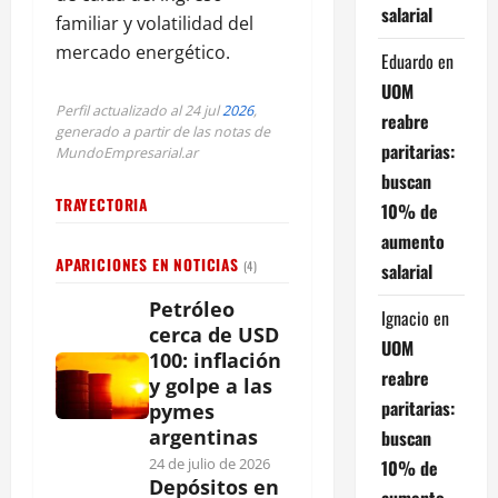
salarial
familiar y volatilidad del
mercado energético.
Eduardo
en
UOM
Perfil actualizado al 24 jul
2026
,
reabre
generado a partir de las notas de
paritarias:
MundoEmpresarial.ar
buscan
TRAYECTORIA
10% de
aumento
APARICIONES EN NOTICIAS
(4)
salarial
Petróleo
Ignacio
en
cerca de USD
UOM
100: inflación
reabre
y golpe a las
paritarias:
pymes
argentinas
buscan
24 de julio de 2026
10% de
Depósitos en
aumento