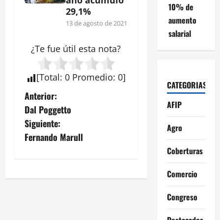
10% de
29,1%
aumento
13 de agosto de 2021
salarial
¿Te fue útil esta
nota
?
[
Total
:
0
Promedio
:
0
]
CATEGORIAS
N
Anterior:
AFIP
Dal Poggetto
a
Siguiente:
Agro
v
Fernando Marull
Coberturas
e
Comercio
g
a
Congreso
Destacados