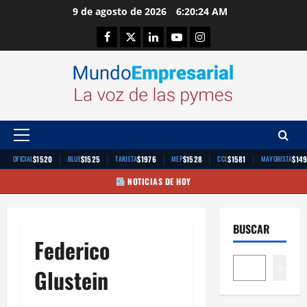
Saltar
9 de agosto de 2026
6:20:24 AM
al
Facebook
Twitter
Linkedin
Youtube
Instagram
contenido
Menú
principal
|
|
|
|
|
$1520
$1525
$1976
$1528
$1581
$14
OFICIAL
BLUE
TARJETA
MEP
CCL
MAYORISTA
NOTICIAS DE HOY
BUSCAR
Federico
Buscar
Glustein