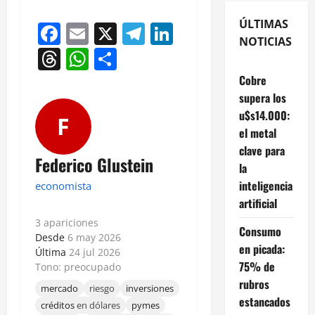
ÚLTIMAS
Facebook
Email
X
Telegram
LinkedIn
NOTICIAS
Threads
WhatsApp
Compartir
Cobre
supera los
u$s14.000:
F
el metal
clave para
Federico Glustein
la
inteligencia
economista
artificial
3 apariciones
Consumo
Desde
6 may 2026
en picada:
Última
24 jul 2026
75% de
Tono: preocupado
rubros
mercado
riesgo
inversiones
estancados
créditos
en dólares
pymes