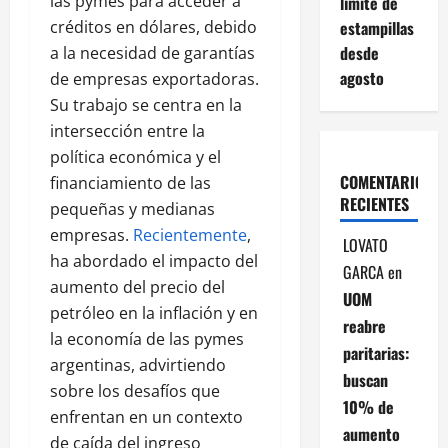
las pymes para acceder a
límite de
estampillas
créditos en dólares, debido
desde
a la necesidad de garantías
agosto
de empresas exportadoras.
Su trabajo se centra en la
intersección entre la
política económica y el
COMENTARIOS
financiamiento de las
RECIENTES
pequeñas y medianas
empresas.
Recientemente
,
LOVATO
ha abordado el impacto del
GARCA
en
aumento del precio del
UOM
petróleo en la inflación y en
reabre
la economía de las pymes
paritarias:
argentinas, advirtiendo
buscan
sobre los desafíos que
10% de
enfrentan en un contexto
aumento
de caída del ingreso