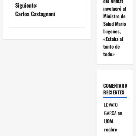
a
del Anmat
Siguiente:
involucró al
v
Carlos Castagnani
Ministro de
Salud Mario
e
Lugones,
g
«Estaba al
tanto de
a
todo»
c
i
COMENTARIOS
ó
RECIENTES
n
LOVATO
GARCA
en
d
UOM
e
reabre