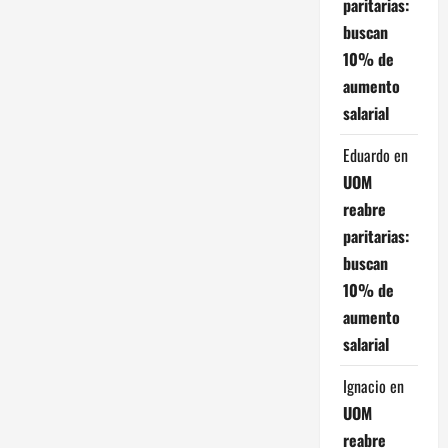
paritarias:
e
buscan
n
10% de
aumento
t
salarial
r
Eduardo
en
a
UOM
reabre
d
paritarias:
buscan
a
10% de
s
aumento
salarial
Ignacio
en
UOM
reabre