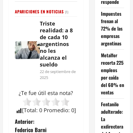
responde
APARICIONES EN NOTICIAS
(1)
Impuestos
frenan al
Triste
72% de las
realidad: a 8
empresas
de cada 10
argentinas
argentinos
no les
Metalfor
alcanza el
recorta 225
sueldo
empleos
22 de septiembre de
por caída
2025
del 60% en
ventas
¿Te fue útil esta
nota
?
Fentanilo
[
Total
:
0
Promedio
:
0
]
adulterado:
La
N
Anterior:
exdirectora
Federico Barni