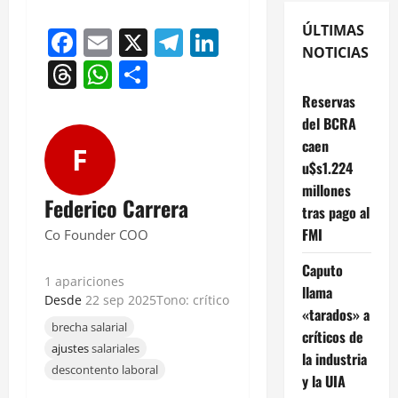
ÚLTIMAS
Facebook
Email
X
Telegram
LinkedIn
NOTICIAS
Threads
WhatsApp
Compartir
Reservas
del BCRA
caen
F
u$s1.224
millones
Federico Carrera
tras pago al
FMI
Co Founder COO
Caputo
1 apariciones
llama
Desde
22 sep 2025
Tono: crítico
«tarados» a
brecha salarial
críticos de
ajustes
salariales
la industria
descontento laboral
y la UIA