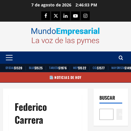
Saltar
7 de agosto de 2026
2:46:04 PM
al
Facebook
Twitter
Linkedin
Youtube
Instagram
contenido
Menú
principal
|
|
|
|
|
$1520
$1525
$1976
$1522
$1577
$14
OFICIAL
BLUE
TARJETA
MEP
CCL
MAYORISTA
NOTICIAS DE HOY
BUSCAR
Federico
Buscar
Carrera