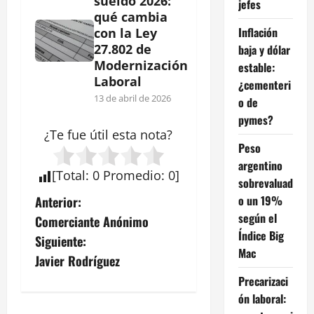
sueldo 2026:
jefes
qué cambia
Inflación
con la Ley
27.802 de
baja y dólar
Modernización
estable:
Laboral
¿cementeri
13 de abril de 2026
o de
pymes?
¿Te fue útil esta
nota
?
Peso
argentino
[
Total
:
0
Promedio
:
0
]
sobrevaluad
N
o un 19%
Anterior:
según el
Comerciante Anónimo
a
Índice Big
Siguiente:
Mac
v
Javier Rodríguez
Precarizaci
e
ón laboral: