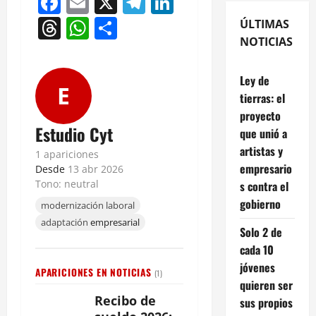
Facebook
Email
X
Telegram
LinkedIn
Threads
WhatsApp
Compartir
ÚLTIMAS
NOTICIAS
Ley de
E
tierras: el
proyecto
Estudio Cyt
que unió a
artistas y
1 apariciones
empresario
Desde
13 abr 2026
Tono: neutral
s contra el
gobierno
modernización laboral
adaptación
empresarial
Solo 2 de
cada 10
jóvenes
APARICIONES EN NOTICIAS
(1)
quieren ser
Recibo de
sus propios