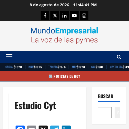
Saltar
8 de agosto de 2026
11:44:41 PM
al
Facebook
Twitter
Linkedin
Youtube
Instagram
contenido
Menú
principal
|
|
|
|
|
$1520
$1525
$1976
$1528
$1581
$14
OFICIAL
BLUE
TARJETA
MEP
CCL
MAYORISTA
NOTICIAS DE HOY
BUSCAR
Estudio Cyt
Buscar