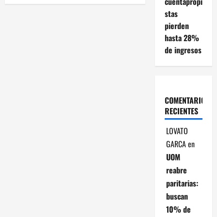
cuentapropi
g
stas
a
pierden
hasta 28%
c
de ingresos
i
ó
COMENTARIOS
n
RECIENTES
d
LOVATO
GARCA
en
e
UOM
e
reabre
paritarias:
n
buscan
t
10% de