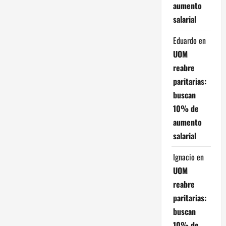
aumento
r
salarial
a
Eduardo
en
d
UOM
reabre
a
paritarias:
s
buscan
10% de
aumento
salarial
Ignacio
en
UOM
reabre
paritarias:
buscan
10% de