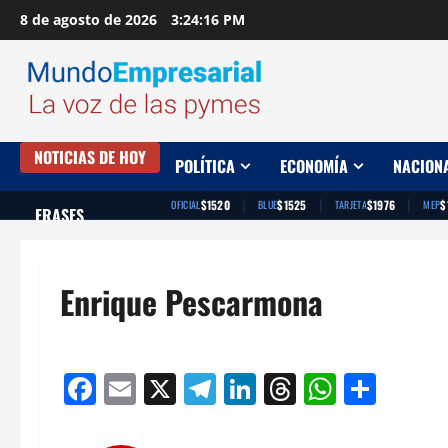
Saltar
8 de agosto de 2026
3:24:17 PM
al
contenido
NOTICIAS DE HOY
POLÍTICA
ECONOMÍA
NACION
|
|
|
$1520
$1525
$1976
$
OFICIAL
BLUE
TARJETA
MEP
FRASES
Enrique Pescarmona
Facebook
Email
X
Telegram
LinkedIn
Threads
Whats
Comp