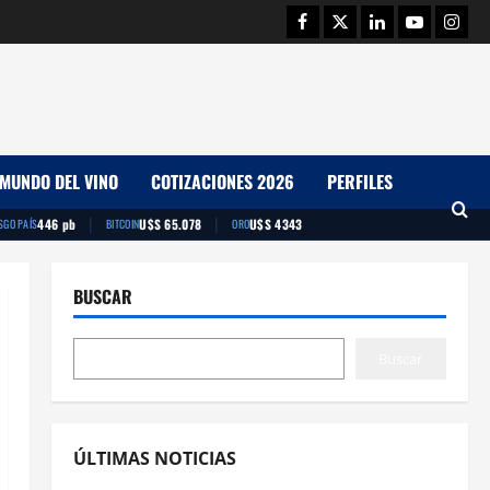
Facebook
Twitter
Linkedin
Youtube
Insta
MUNDO DEL VINO
COTIZACIONES 2026
PERFILES
|
|
446 pb
U$S 65.078
U$S 4343
SGO PAÍS
BITCOIN
ORO
BUSCAR
Buscar
ÚLTIMAS NOTICIAS