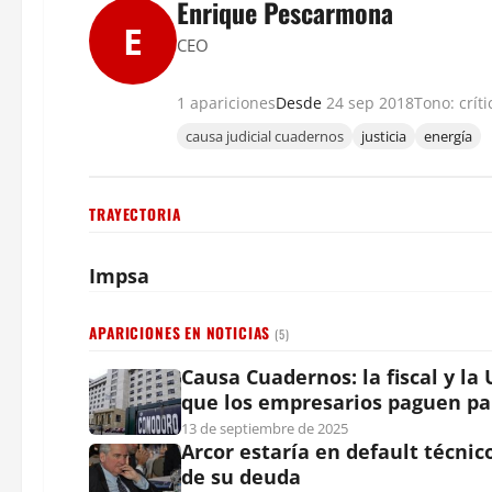
Enrique Pescarmona
E
CEO
1 apariciones
Desde
24 sep 2018
Tono: críti
causa judicial cuadernos
justicia
energía
TRAYECTORIA
Impsa
APARICIONES EN NOTICIAS
(5)
Causa Cuadernos: la fiscal y la
que los empresarios paguen para
13 de septiembre de 2025
Arcor estaría en default técni
de su deuda