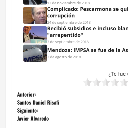
13 de noviembre de 2018
Complicado: Pescarmona se qui
corrupción
24 de septiembre de 2018
Recibió subsidios e incluso bl
"arrepentido"
3 de septiembre de 2018
Mendoza: IMPSA se fue de la As
3 de agosto de 2018
¿Te fue 
N
Anterior:
Santos Daniel Risafi
a
Siguiente:
v
Javier Alvaredo