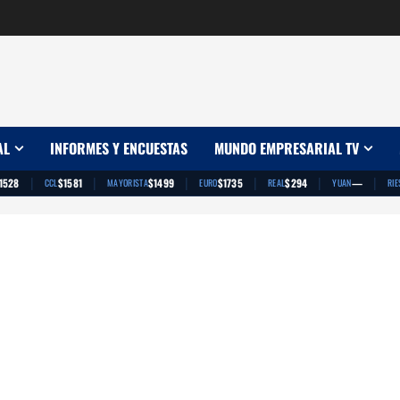
AL
INFORMES Y ENCUESTAS
MUNDO EMPRESARIAL TV
|
|
|
|
|
|
1528
$1581
$1499
$1735
$294
—
CCL
MAYORISTA
EURO
REAL
YUAN
RIE
App
artir