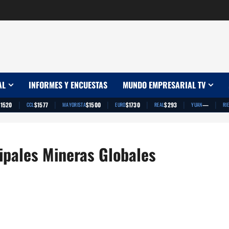
AL
INFORMES Y ENCUESTAS
MUNDO EMPRESARIAL TV
|
|
|
|
|
|
$1520
$1577
$1500
$1730
$293
—
CCL
MAYORISTA
EURO
REAL
YUAN
RI
ipales Mineras Globales
App
artir