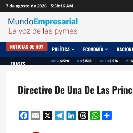
Saltar
7 de agosto de 2026
5:38:17 AM
al
contenido
NOTICIAS DE HOY
POLÍTICA
ECONOMÍA
NACION
|
|
|
$1520
$1530
$1976
OFICIAL
BLUE
TARJETA
MEP
FRASES
Directivo De Una De Las Princ
Facebook
Email
X
Telegram
LinkedIn
Threads
Whats
Comp