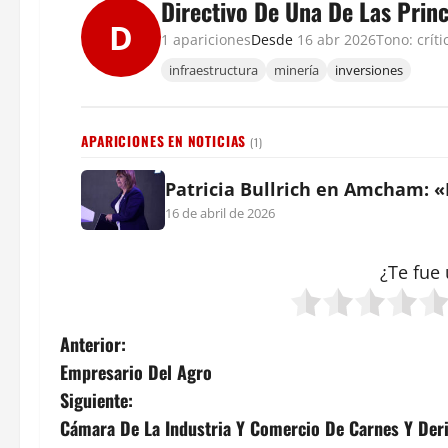
Directivo De Una De Las Prin
D
1 apariciones
Desde
16 abr 2026
Tono: críti
infraestructura
minería
inversiones
APARICIONES EN NOTICIAS
(1)
Patricia Bullrich en Amcham: «
16 de abril de 2026
¿Te fue 
N
Anterior:
Empresario Del Agro
a
Siguiente:
v
Cámara De La Industria Y Comercio De Carnes Y Der