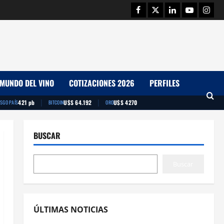
Facebook
Twitter
Linkedin
Youtube
Insta
MUNDO DEL VINO
COTIZACIONES 2026
PERFILES
|
|
421 pb
U$S 64.192
U$S 4270
ESGO PAÍS
BITCOIN
ORO
BUSCAR
Buscar
ÚLTIMAS NOTICIAS