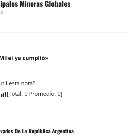
cipales Mineras Globales
co
Milei ya cumplió»
útil esta
nota
?
[
Total
:
0
Promedio
:
0
]
ivados De La República Argentina