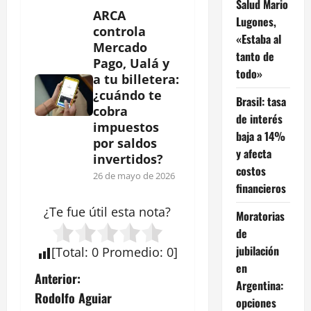
Salud Mario
ARCA
Lugones,
controla
«Estaba al
Mercado
tanto de
Pago, Ualá y
todo»
a tu billetera:
¿cuándo te
Brasil: tasa
cobra
de interés
impuestos
baja a 14%
por saldos
y afecta
invertidos?
costos
26 de mayo de 2026
financieros
¿Te fue útil esta
nota
?
Moratorias
de
jubilación
[
Total
:
0
Promedio
:
0
]
en
N
Anterior:
Argentina:
Rodolfo Aguiar
opciones