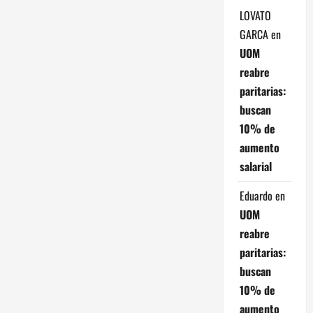
e
LOVATO
n
GARCA
en
UOM
t
reabre
paritarias:
r
buscan
a
10% de
aumento
d
salarial
a
Eduardo
en
s
UOM
reabre
paritarias:
buscan
10% de
aumento