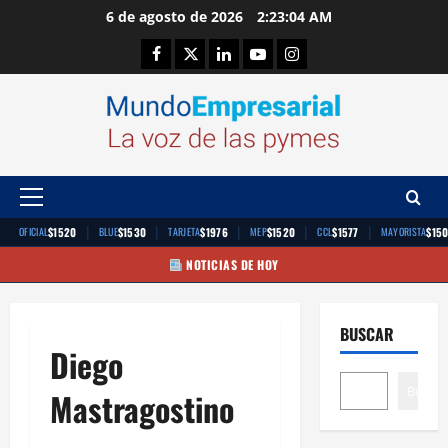
Saltar
6 de agosto de 2026
2:23:04 AM
al
Facebook
Twitter
Linkedin
Youtube
Instagram
contenido
Menú
principal
|
|
|
|
|
$1520
$1530
$1976
$1520
$1577
$15
OFICIAL
BLUE
TARJETA
MEP
CCL
MAYORISTA
NOTICIAS DE HOY
BUSCAR
Diego
Buscar
Mastragostino