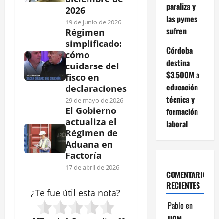
paraliza y
2026
las pymes
19 de junio de 2026
sufren
Régimen
simplificado:
Córdoba
cómo
destina
cuidarse del
$3.500M a
fisco en
educación
declaraciones
técnica y
29 de mayo de 2026
El Gobierno
formación
actualiza el
laboral
Régimen de
Aduana en
Factoría
17 de abril de 2026
COMENTARIOS
RECIENTES
¿Te fue útil esta
nota
?
Pablo
en
UOM