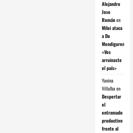
d
Alejandro
Jose
e
Román
en
e
Milei ataca
a De
n
Mendiguren:
«Vos
t
arruinaste
r
el país»
a
Yanina
Villalba
en
d
Despertar
a
el
entramado
s
productivo
frente al