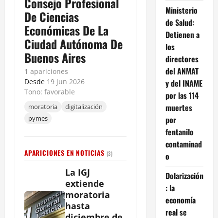
Consejo Profesional
Ministerio
De Ciencias
de Salud:
Económicas De La
Detienen a
Ciudad Autónoma De
los
Buenos Aires
directores
del ANMAT
1 apariciones
Desde
19 jun 2026
y del INAME
Tono: favorable
por las 114
muertes
moratoria
digitalización
por
pymes
fentanilo
contaminad
APARICIONES EN NOTICIAS
(3)
o
La IGJ
Dolarización
extiende
: la
moratoria
economía
hasta
real se
diciembre de