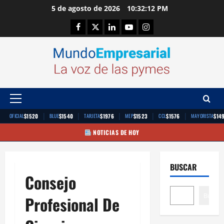
Saltar
5 de agosto de 2026
10:32:12 PM
al
Facebook
Twitter
Linkedin
Youtube
Instagram
contenido
Menú
principal
|
|
|
|
|
$1520
$1540
$1976
$1523
$1576
$14
OFICIAL
BLUE
TARJETA
MEP
CCL
MAYORISTA
NOTICIAS DE HOY
BUSCAR
Consejo
Buscar
Profesional De