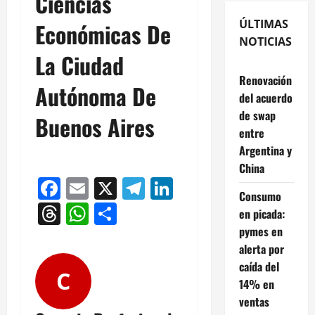
Ciencias
ÚLTIMAS
Económicas De
NOTICIAS
La Ciudad
Renovación
Autónoma De
del acuerdo
de swap
Buenos Aires
entre
Argentina y
China
Facebook
Email
X
Telegram
LinkedIn
Consumo
Threads
WhatsApp
Compartir
en picada:
pymes en
alerta por
caída del
C
14% en
ventas