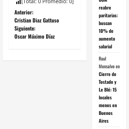
[
Total
:
0
Promedio
:
0
]
reabre
N
Anterior:
paritarias:
Cristian Diaz Gattuso
a
buscan
Siguiente:
10% de
v
Oscar Máximo Díaz
aumento
salarial
e
Raul
g
Monsalvo
en
a
Cierre de
Tostado y
c
Le Blé: 15
i
locales
menos en
ó
Buenos
n
Aires