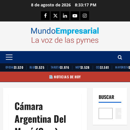
Saltar
8 de agosto de 2026
8:33:17 PM
al
Facebook
Twitter
Linkedin
Youtube
Instagram
contenido
Menú
principal
|
|
|
|
|
$1.520
$1.525
$1.976
$1.528
$1.581
OFICIAL
BLUE
TARJETA
MEP
CCL
MAYORISTA
NOTICIAS DE HOY
BUSCAR
Cámara
Buscar
Argentina Del