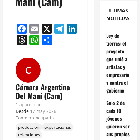
Maní (Cam)
ÚLTIMAS
NOTICIAS
Facebook
Email
X
Telegram
LinkedIn
Ley de
Threads
WhatsApp
Compartir
tierras: el
proyecto
que unió a
artistas y
C
empresario
s contra el
Cámara Argentina
gobierno
Del Maní (Cam)
Solo 2 de
1 apariciones
cada 10
Desde
17 may 2026
jóvenes
Tono: preocupado
quieren ser
producción
exportaciones
sus propios
retenciones