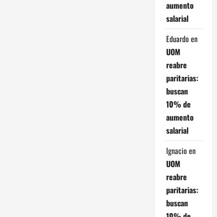
aumento
t
salarial
r
Eduardo
en
a
UOM
reabre
d
paritarias:
buscan
a
10% de
s
aumento
salarial
Ignacio
en
UOM
reabre
paritarias:
buscan
10% de