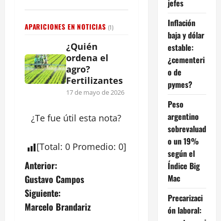
jefes
Inflación
APARICIONES EN NOTICIAS
(1)
baja y dólar
¿Quién
estable:
ordena el
¿cementeri
agro?
o de
Fertilizantes
pymes?
17 de mayo de 2026
Peso
argentino
¿Te fue útil esta
nota
?
sobrevaluad
o un 19%
[
Total
:
0
Promedio
:
0
]
según el
N
Anterior:
Índice Big
Mac
Gustavo Campos
a
Siguiente:
Precarizaci
v
Marcelo Brandariz
ón laboral: