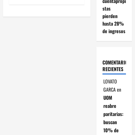
cuentapropi
e
stas
g
pierden
hasta 28%
a
de ingresos
c
i
COMENTARIOS
ó
RECIENTES
n
LOVATO
GARCA
en
d
UOM
e
reabre
paritarias:
e
buscan
n
10% de