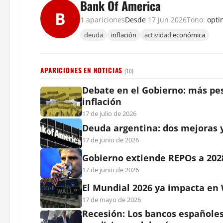
Bank Of America
B
1 apariciones
Desde
17 jun 2026
Tono:
opti
deuda
inflación
actividad
económica
APARICIONES EN NOTICIAS
(10)
Debate en el Gobierno: más pes
inflación
17 de julio de 2026
Deuda argentina: dos mejoras 
17 de junio de 2026
Gobierno extiende REPOs a 2028
17 de junio de 2026
El Mundial 2026 ya impacta en 
17 de mayo de 2026
Recesión: Los bancos españoles 