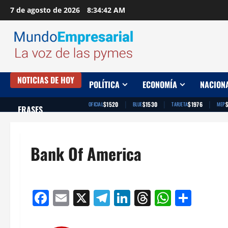
Saltar
7 de agosto de 2026
8:34:43 AM
al
contenido
NOTICIAS DE HOY
POLÍTICA
ECONOMÍA
NACION
|
|
|
$1520
$1530
$1976
OFICIAL
BLUE
TARJETA
MEP
FRASES
Bank Of America
Facebook
Email
X
Telegram
LinkedIn
Threads
Whats
Comp