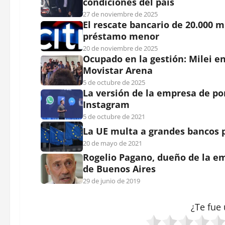
condiciones del país
27 de noviembre de 2025
El rescate bancario de 20.000 
préstamo menor
20 de noviembre de 2025
Ocupado en la gestión: Milei e
Movistar Arena
5 de octubre de 2025
La versión de la empresa de p
Instagram
5 de octubre de 2021
La UE multa a grandes bancos p
20 de mayo de 2021
Rogelio Pagano, dueño de la emp
de Buenos Aires
29 de junio de 2019
¿Te fue 