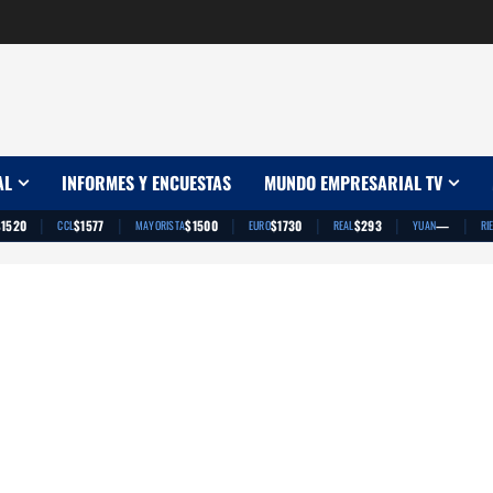
AL
INFORMES Y ENCUESTAS
MUNDO EMPRESARIAL TV
|
|
|
|
|
|
$1520
$1577
$1500
$1730
$293
—
CCL
MAYORISTA
EURO
REAL
YUAN
RI
App
artir