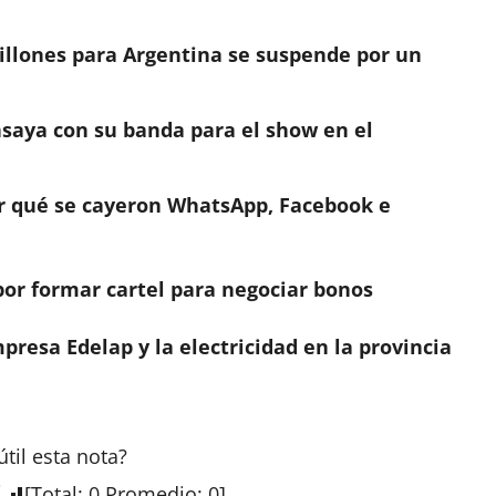
millones para Argentina se suspende por un
nsaya con su banda para el show en el
or qué se cayeron WhatsApp, Facebook e
or formar cartel para negociar bonos
resa Edelap y la electricidad en la provincia
útil esta
nota
?
[
Total
:
0
Promedio
:
0
]