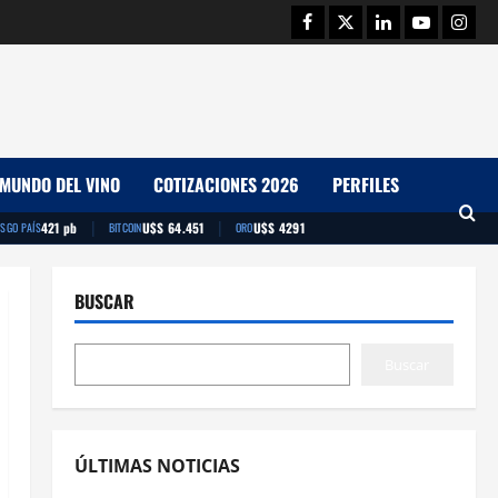
Facebook
Twitter
Linkedin
Youtube
Insta
MUNDO DEL VINO
COTIZACIONES 2026
PERFILES
|
|
421 pb
U$S 64.451
U$S 4291
ESGO PAÍS
BITCOIN
ORO
BUSCAR
Buscar
ÚLTIMAS NOTICIAS