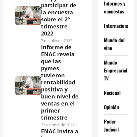
Informes y
participar de
encuestas
la encuesta
sobre el 2°
Internacional
trimestre
2022
Mundo del
7 de julio de 2022
Informe de
vino
ENAC revela
que las
Mundo
pymes
Empresarial
tuvieron
TV
rentabilidad
positiva y
Nacional
buen nivel de
ventas en el
Opinión
primer
trimestre
Poder
27 de abril de 2022
Judicial
ENAC invita a