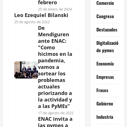
febrero
Comercio
25 de enero de 2024
Leo Ezequiel Bilanski
Congreso
25 de agosto de 2022
De
Destacados
Mendiguren
ante ENAC:
Digitalización
"Como
de pymes
hicimos en la
pandemia,
Economía
vamos a
sortear los
Empresas
problemas
actuales
Frases
priorizando a
la actividad y
Gobierno
a las PyMEs”
17 de agosto de 2022
Industria
ENAC invita a
las pymes a