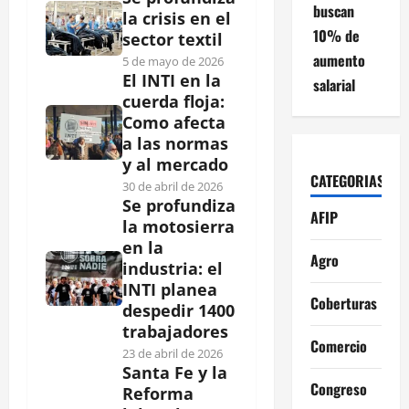
buscan
la crisis en el
10% de
sector textil
aumento
5 de mayo de 2026
El INTI en la
salarial
cuerda floja:
Como afecta
a las normas
y al mercado
CATEGORIAS
30 de abril de 2026
Se profundiza
AFIP
la motosierra
en la
Agro
industria: el
INTI planea
Coberturas
despedir 1400
trabajadores
Comercio
23 de abril de 2026
Santa Fe y la
Congreso
Reforma