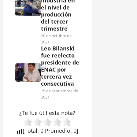
industria en
el nivel de
producción
del tercer
trimestre
20 de octubre de
2021
Leo Bilanski
fue reelecto
presidente de
ENAC por
tercera vez
consecutiva
25 de septiembre de
2021
¿Te fue útil esta
nota
?
[
Total
:
0
Promedio
:
0
]