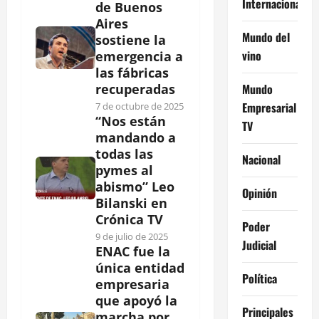
Internacional
de Buenos
Aires
Mundo del
sostiene la
vino
emergencia a
las fábricas
Mundo
recuperadas
Empresarial
7 de octubre de 2025
“Nos están
TV
mandando a
todas las
Nacional
pymes al
abismo” Leo
Opinión
Bilanski en
Crónica TV
Poder
9 de julio de 2025
Judicial
ENAC fue la
única entidad
Política
empresaria
que apoyó la
Principales
marcha por