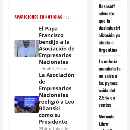
Kosacoff
advierte
APARICIONES EN NOTICIAS
(103)
que la
desindustri
El Papa
alización ya
Francisco
bendijo a la
afecta a
Asociación de
Argentina
Empresarios
La euforia
Nacionales
mundialista
1 de abril de 2021
La Asociación
no salva a
de
las pymes:
Empresarios
caída del
Nacionales
2,5% en
reeligió a Leo
ventas
Bilanski
como su
Mercado
Presidente
Libre:
25 de octubre de