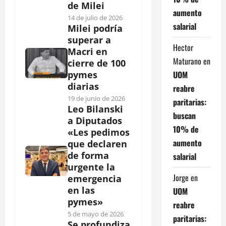
de Milei
aumento
14 de julio de 2026
salarial
Milei podría
superar a
Hector
Macri en
Maturano
en
cierre de 100
UOM
pymes
diarias
reabre
19 de junio de 2026
paritarias:
Leo Bilanski
buscan
a Diputados
10% de
«Les pedimos
aumento
que declaren
de forma
salarial
urgente la
Jorge
en
emergencia
en las
UOM
pymes»
reabre
5 de mayo de 2026
paritarias:
Se profundiza