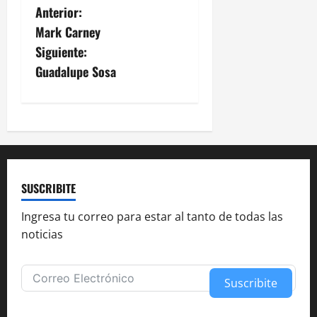
N
Anterior:
Mark Carney
a
Siguiente:
v
Guadalupe Sosa
e
g
a
c
SUSCRIBITE
i
Ingresa tu correo para estar al tanto de todas las
noticias
ó
n
Suscribite
d
Alternative: