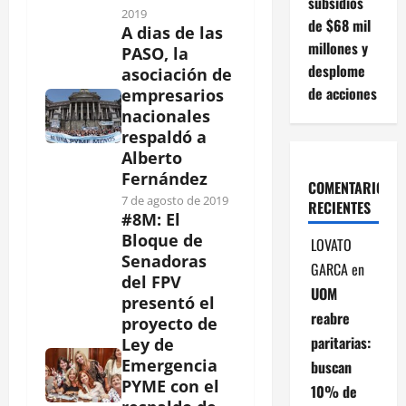
subsidios
2019
de $68 mil
A dias de las
millones y
PASO, la
desplome
asociación de
de acciones
empresarios
nacionales
respaldó a
Alberto
Fernández
COMENTARIOS
7 de agosto de 2019
RECIENTES
#8M: El
Bloque de
LOVATO
Senadoras
GARCA
en
del FPV
UOM
presentó el
reabre
proyecto de
paritarias:
Ley de
Emergencia
buscan
PYME con el
10% de