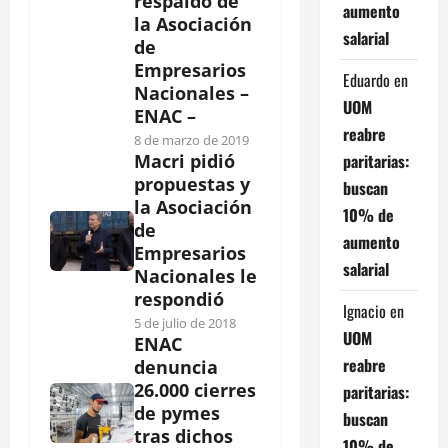
respaldo de
aumento
la Asociación
salarial
de
Empresarios
Eduardo
en
Nacionales –
UOM
ENAC –
reabre
8 de marzo de 2019
paritarias:
Macri pidió
propuestas y
buscan
la Asociación
10% de
de
aumento
Empresarios
salarial
Nacionales le
respondió
Ignacio
en
5 de julio de 2018
UOM
ENAC
reabre
denuncia
26.000 cierres
paritarias:
de pymes
buscan
tras dichos
10% de