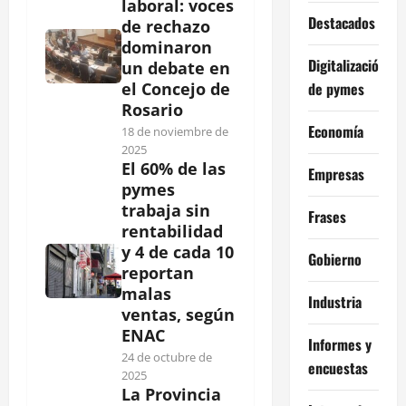
laboral: voces
Destacados
de rechazo
dominaron
Digitalización
un debate en
de pymes
el Concejo de
Rosario
Economía
18 de noviembre de
2025
El 60% de las
Empresas
pymes
trabaja sin
Frases
rentabilidad
y 4 de cada 10
Gobierno
reportan
malas
Industria
ventas, según
ENAC
Informes y
24 de octubre de
encuestas
2025
La Provincia