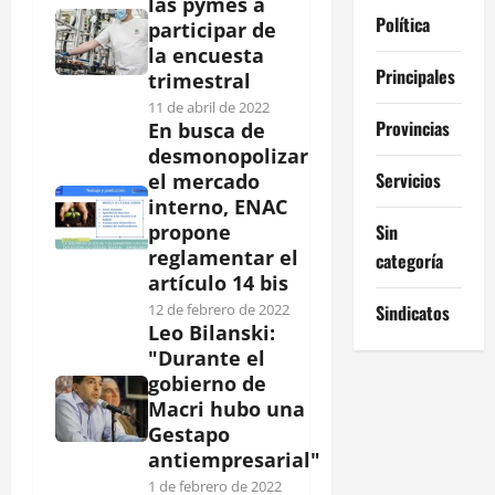
las pymes a
Política
participar de
la encuesta
Principales
trimestral
11 de abril de 2022
Provincias
En busca de
desmonopolizar
Servicios
el mercado
interno, ENAC
Sin
propone
reglamentar el
categoría
artículo 14 bis
Sindicatos
12 de febrero de 2022
Leo Bilanski:
"Durante el
gobierno de
Macri hubo una
Gestapo
antiempresarial"
1 de febrero de 2022