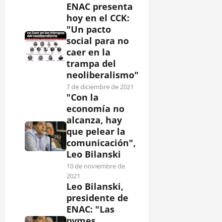
ENAC presenta
hoy en el CCK:
"Un pacto
social para no
caer en la
trampa del
neoliberalismo"
7 de diciembre de 2021
"Con la
economía no
alcanza, hay
que pelear la
comunicación",
Leo Bilanski
10 de noviembre de
2021
Leo Bilanski,
presidente de
ENAC: "Las
pymes