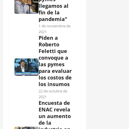
llegamos al
fin de la
pandemia"
1 de noviembre de
2021
Piden a
Roberto
Feletti que
convoque a
las pymes
para evaluar
los costos de
los insumos
22 de octubre de
2021
Encuesta de
ENAC revela
un aumento
de la