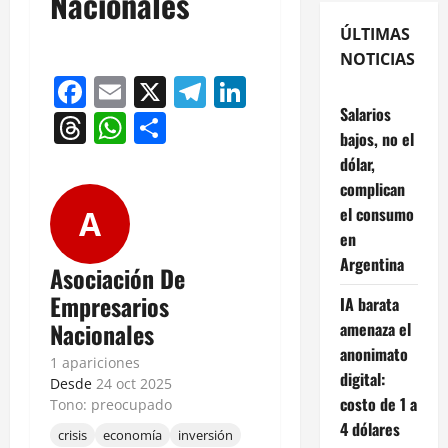
Nacionales
ÚLTIMAS
NOTICIAS
Facebook
Email
X
Telegram
LinkedIn
Salarios
Threads
WhatsApp
Compartir
bajos, no el
dólar,
complican
el consumo
A
en
Argentina
Asociación De
Empresarios
IA barata
Nacionales
amenaza el
anonimato
1 apariciones
digital:
Desde
24 oct 2025
costo de 1 a
Tono: preocupado
4 dólares
crisis
economía
inversión