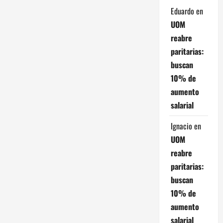
d
Eduardo
en
a
UOM
reabre
s
paritarias:
buscan
10% de
aumento
salarial
Ignacio
en
UOM
reabre
paritarias:
buscan
10% de
aumento
salarial