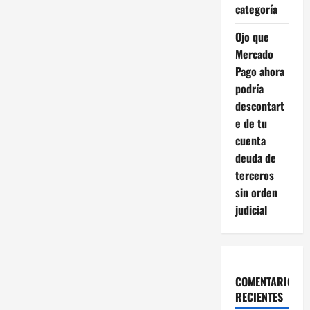
categoría
i
Ojo que
ó
Mercado
Pago ahora
n
podría
d
descontart
e de tu
e
cuenta
deuda de
e
terceros
n
sin orden
judicial
t
r
a
COMENTARIOS
RECIENTES