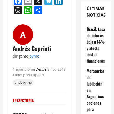
Facebook
Email
X
Telegram
LinkedIn
Threads
WhatsApp
Compartir
ÚLTIMAS
NOTICIAS
Brasil: tasa
A
de interés
baja a 14%
Andrés Capriati
y afecta
costos
dirigente
pyme
financieros
1 apariciones
Desde
8 nov 2018
Moratorias
Tono: preocupado
de
crisis
pyme
jubilación
en
Argentina:
TRAYECTORIA
opciones
para