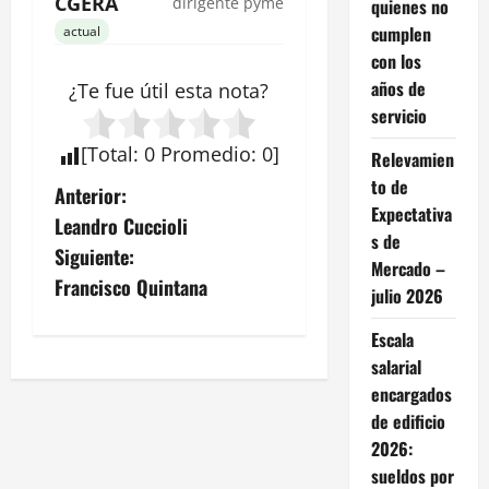
CGERA
dirigente pyme
quienes no
cumplen
actual
con los
años de
¿Te fue útil esta
nota
?
servicio
[
Total
:
0
Promedio
:
0
]
Relevamien
to de
N
Anterior:
Expectativa
Leandro Cuccioli
a
s de
Siguiente:
Mercado –
v
Francisco Quintana
julio 2026
e
Escala
salarial
g
encargados
a
de edificio
2026:
c
sueldos por