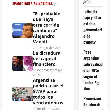
jefes
APARICIONES EN NOTICIAS
(20)
Inflación
“Es probable
baja y dólar
que haya
estable:
otra corrida
¿cementeri
cambiaria"
o de
Alejandro
Vanoli
pymes?
7 de mayo de 2018
Peso
La dictadura
argentino
del capital
sobrevaluad
financiero
o un 19%
18 de noviembre de
2025
según el
Argentina
Índice Big
podría usar el
Mac
SWAP para
todos los
Precarizaci
vencimientos
ón laboral:
13 de julio de 2023