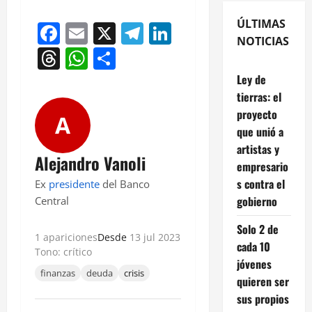
ÚLTIMAS
Facebook
Email
X
Telegram
LinkedIn
NOTICIAS
Threads
WhatsApp
Compartir
Ley de
tierras: el
proyecto
A
que unió a
artistas y
Alejandro Vanoli
empresario
s contra el
Ex
presidente
del Banco
gobierno
Central
Solo 2 de
1 apariciones
Desde
13 jul 2023
cada 10
Tono: crítico
jóvenes
finanzas
deuda
crisis
quieren ser
sus propios