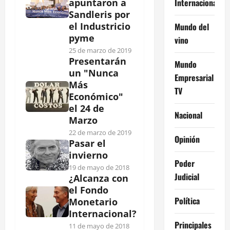
Internacional
apuntaron a
Sandleris por
el Industricio
Mundo del
pyme
vino
25 de marzo de 2019
Presentarán
Mundo
un "Nunca
Empresarial
Más
TV
Económico"
el 24 de
Nacional
Marzo
22 de marzo de 2019
Opinión
Pasar el
invierno
Poder
19 de mayo de 2018
Judicial
¿Alcanza con
el Fondo
Política
Monetario
Internacional?
Principales
11 de mayo de 2018