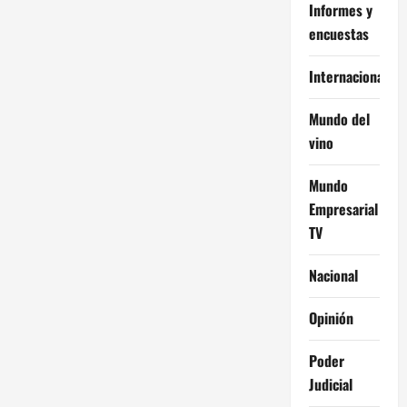
Informes y
d
encuestas
a
Internacional
s
Mundo del
vino
Mundo
Empresarial
TV
Nacional
Opinión
Poder
Judicial