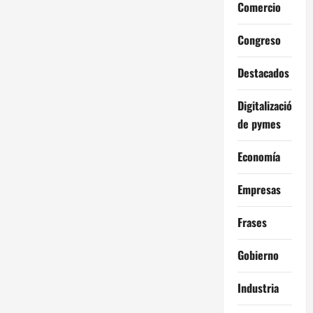
c
Comercio
i
Congreso
ó
Destacados
n
Digitalización
d
de pymes
e
Economía
e
Empresas
n
Frases
t
Gobierno
r
Industria
a