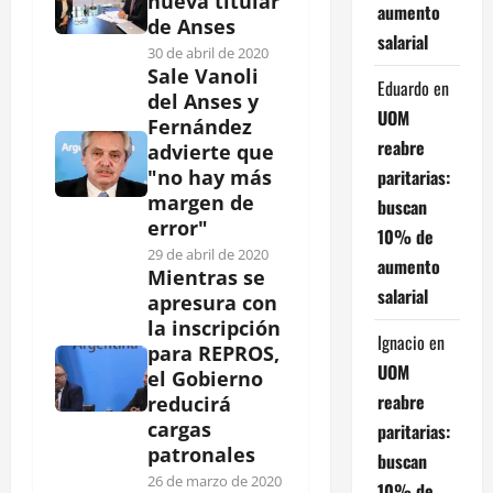
nueva titular
aumento
de Anses
salarial
30 de abril de 2020
Sale Vanoli
Eduardo
en
del Anses y
UOM
Fernández
reabre
advierte que
paritarias:
"no hay más
margen de
buscan
error"
10% de
29 de abril de 2020
aumento
Mientras se
salarial
apresura con
la inscripción
Ignacio
en
para REPROS,
UOM
el Gobierno
reabre
reducirá
cargas
paritarias:
patronales
buscan
26 de marzo de 2020
10% de