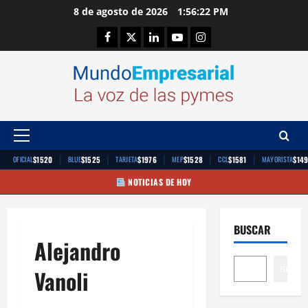
Saltar
8 de agosto de 2026
1:56:22 PM
al
Facebook
Twitter
Linkedin
Youtube
Instagram
contenido
Menú
principal
|
|
|
|
|
$1520
$1525
$1976
$1528
$1581
$14
OFICIAL
BLUE
TARJETA
MEP
CCL
MAYORISTA
NOTICIAS DE HOY
BUSCAR
Alejandro
Buscar
Vanoli