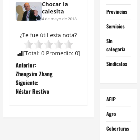
Chocar la
calesita
Provincias
4 de mayo de 2018
Servicios
¿Te fue útil esta
nota
?
Sin
categoría
[
Total
:
0
Promedio
:
0
]
N
Sindicatos
Anterior:
Zhengxim Zhang
a
Siguiente:
v
Néstor Restivo
AFIP
e
Agro
g
Coberturas
a