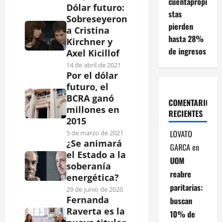
cuentapropi
Dólar futuro:
stas
Sobreseyeron
pierden
a Cristina
hasta 28%
Kirchner y
de ingresos
Axel Kicillof
14 de abril de 2021
Por el dólar
futuro, el
BCRA ganó
COMENTARIOS
millones en
RECIENTES
2015
LOVATO
5 de marzo de 2021
¿Se animará
GARCA
en
el Estado a la
UOM
soberanía
reabre
energética?
paritarias:
29 de junio de 2020
Fernanda
buscan
Raverta es la
10% de