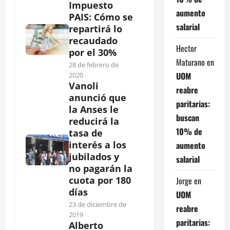
Impuesto
aumento
PAIS: Cómo se
salarial
repartirá lo
recaudado
Hector
por el 30%
Maturano
en
28 de febrero de
UOM
2020
Vanoli
reabre
anunció que
paritarias:
la Anses le
buscan
reducirá la
10% de
tasa de
interés a los
aumento
jubilados y
salarial
no pagarán la
cuota por 180
Jorge
en
días
UOM
23 de diciembre de
reabre
2019
paritarias:
Alberto