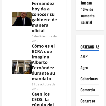
buscan
Fernández
hoy da a
10% de
conocer su
aumento
gabinete de
salarial
manera
oficial
6 de diciembre de
2019
Cómo es el
CATEGORIAS
BCRA que
AFIP
imagina
Alberto
Agro
Fernández
durante su
Coberturas
mandato
31 de octubre de
Comercio
2019
Caen los
CEOS: la
Congreso
cúpula del