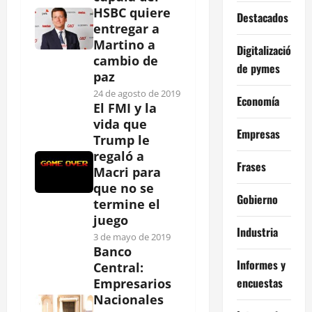
HSBC quiere
Destacados
entregar a
Martino a
Digitalización
cambio de
de pymes
paz
24 de agosto de 2019
Economía
El FMI y la
vida que
Empresas
Trump le
regaló a
Frases
Macri para
que no se
Gobierno
termine el
juego
Industria
3 de mayo de 2019
Banco
Informes y
Central:
encuestas
Empresarios
Nacionales