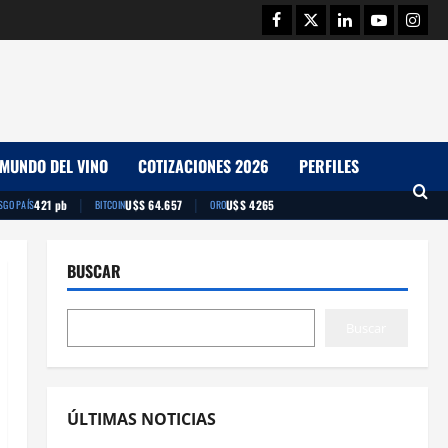
Facebook
Twitter
Linkedin
Youtube
Insta
MUNDO DEL VINO
COTIZACIONES 2026
PERFILES
|
|
421 pb
U$S 64.657
U$S 4265
SGO PAÍS
BITCOIN
ORO
BUSCAR
Buscar
ÚLTIMAS NOTICIAS