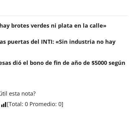
ay brotes verdes ni plata en la calle»
s puertas del INTI: «Sin industria no hay
sas dió el bono de fin de año de $5000 según
útil esta
nota
?
[
Total
:
0
Promedio
:
0
]