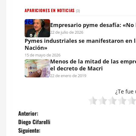
APARICIONES EN NOTICIAS
(3)
Empresario pyme desafía: «No h
22 de julio de 2026
Pymes industriales se manifestaron en la
Nación»
15 de mayo de 2026
Menos de la mitad de las empre
el decreto de Macri
22 de enero de 2019
¿Te fue 
N
Anterior:
Diego Cifarelli
a
Siguiente: