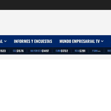
AL
INFORMES Y ENCUESTAS
MUNDO EMPRESARIAL TV
|
|
|
|
|
|
$1523
$1576
$1497
$1732
$291
—
CCL
MAYORISTA
EURO
REAL
YUAN
RIE
App
artir