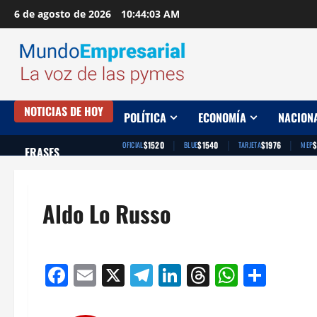
Saltar
6 de agosto de 2026
10:44:04 AM
al
contenido
NOTICIAS DE HOY
POLÍTICA
ECONOMÍA
NACION
|
|
|
$1520
$1540
$1976
OFICIAL
BLUE
TARJETA
MEP
FRASES
Aldo Lo Russo
Facebook
Email
X
Telegram
LinkedIn
Threads
Whats
Comp