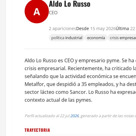
Aldo Lo Russo
A
CEO
2 apariciones
Desde
15 may 2026
Última
22 
política
industrial
economía
crisis
empresar
Aldo Lo Russo es CEO y empresario pyme. Se ha d
crisis empresarial. Recientemente, ha criticado la
señalando que la actividad económica se encuen
Metalfor, que despidió a 35 empleados, y ha des
sector lácteo como Sancor. Lo Russo ha expresa
contexto actual de las pymes.
Perfil actualizado al 22 jul
2026
, generado a partir de las nota
TRAYECTORIA