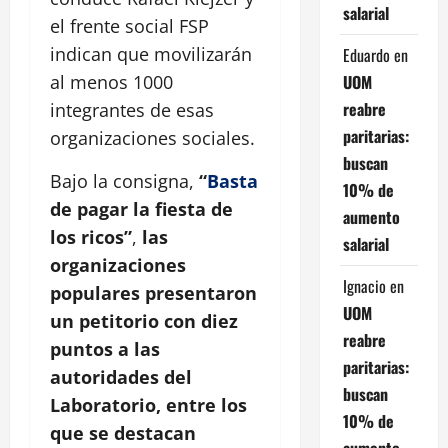
salarial
el frente social FSP
indican que movilizarán
Eduardo
en
UOM
al menos 1000
reabre
integrantes de esas
paritarias:
organizaciones sociales.
buscan
Bajo la consigna,
“
Basta
10% de
de pagar la fiesta de
aumento
los ricos”
,
las
salarial
organizaciones
Ignacio
en
populares presentaron
UOM
un petitorio con diez
reabre
puntos a las
paritarias:
autoridades del
buscan
Laboratorio, entre los
10% de
que se destacan
aumento