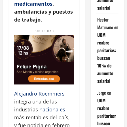
medicamentos
,
salarial
ambulancias y puestos
Hector
de trabajo.
Maturano
en
PUBLICIDAD
UOM
reabre
paritarias:
buscan
10% de
aumento
salarial
Jorge
en
Alejandro Roemmers
UOM
integra una de las
reabre
industrias
nacionales
paritarias:
más rentables del país,
buscan
y fue noticia en febrero