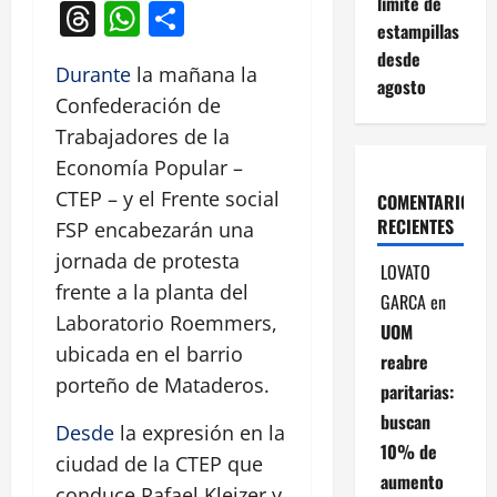
límite de
Threads
WhatsApp
Compartir
estampillas
desde
Durante
la mañana la
agosto
Confederación de
Trabajadores de la
Economía Popular –
CTEP – y el Frente social
COMENTARIOS
RECIENTES
FSP encabezarán una
jornada de protesta
LOVATO
frente a la planta del
GARCA
en
Laboratorio Roemmers,
UOM
ubicada en el barrio
reabre
porteño de Mataderos.
paritarias:
buscan
Desde
la expresión en la
10% de
ciudad de la CTEP que
aumento
conduce Rafael Klejzer y