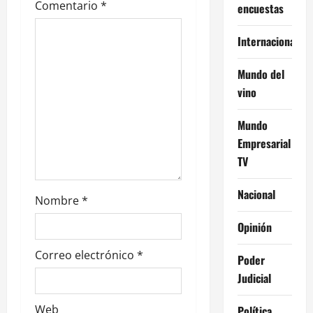
Comentario
*
encuestas
e
n
Internacional
t
Mundo del
vino
r
Mundo
a
Empresarial
d
TV
a
Nacional
Nombre
*
s
Opinión
Correo electrónico
*
Poder
Judicial
Web
Política