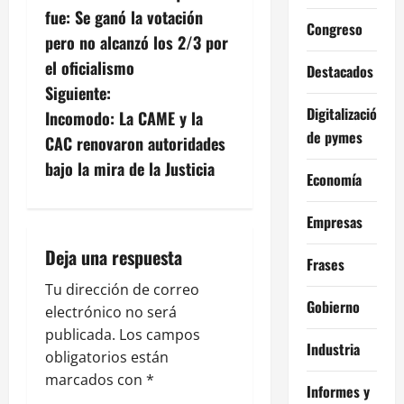
a
fue: Se ganó la votación
Congreso
v
pero no alcanzó los 2/3 por
el oficialismo
Destacados
e
Siguiente:
Digitalización
g
Incomodo: La CAME y la
de pymes
CAC renovaron autoridades
a
bajo la mira de la Justicia
Economía
c
Empresas
i
Deja una respuesta
Frases
ó
Tu dirección de correo
n
Gobierno
electrónico no será
publicada.
Los campos
d
Industria
obligatorios están
e
marcados con
*
Informes y