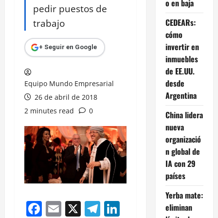
o en baja
pedir puestos de
trabajo
CEDEARs:
cómo
invertir en
+ Seguir en Google
inmuebles
de EE.UU.
desde
Equipo Mundo Empresarial
Argentina
26 de abril de 2018
2 minutes read
0
China lidera
nueva
organizació
n global de
IA con 29
países
Yerba mate:
Facebook
Email
X
Telegram
LinkedIn
eliminan