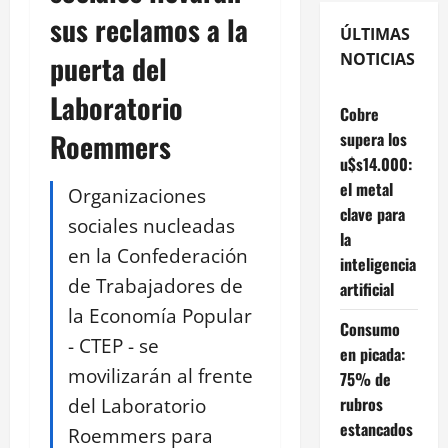
sus reclamos a la
ÚLTIMAS
puerta del
NOTICIAS
Laboratorio
Cobre
Roemmers
supera los
u$s14.000:
el metal
Organizaciones
clave para
sociales nucleadas
la
en la Confederación
inteligencia
de Trabajadores de
artificial
la Economía Popular
Consumo
- CTEP - se
en picada:
movilizarán al frente
75% de
del Laboratorio
rubros
estancados
Roemmers para