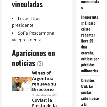
economista
vinculadas
s
Inoperante
Lucas Löwi
s: El paso
presidente
cristo
Sofía Pescarmona
redentor
vicepresidenta
lleva 25
días
Apariciones en
cerrado,
criticas por
noticias
(3)
pérdidas
millonarias
Wines of
Argentina
Créditos
renueva su
UVA: las
Directorio
cuotas
30 de abril de 2026
suben pese
Coviar: la
a la
Fiesta de la