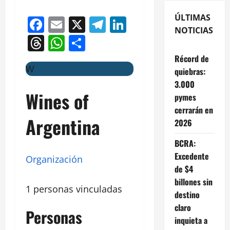
ÚLTIMAS
Facebook
Email
X
Telegram
LinkedIn
NOTICIAS
Threads
WhatsApp
Compartir
Récord de
W
quiebras:
3.000
Wines of
pymes
cerrarán en
Argentina
2026
BCRA:
Excedente
Organización
de $4
billones sin
1 personas vinculadas
destino
claro
Personas
inquieta a