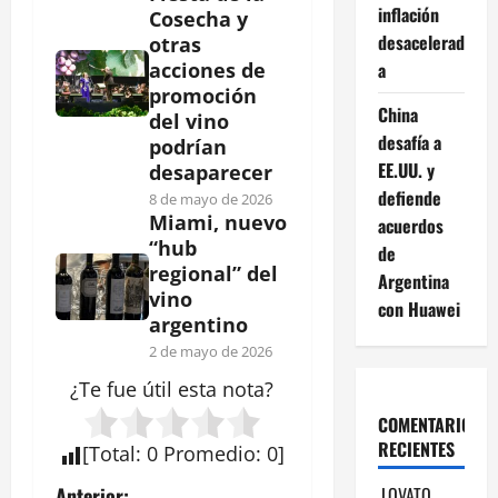
inflación
Cosecha y
desacelerad
otras
a
acciones de
promoción
China
del vino
desafía a
podrían
EE.UU. y
desaparecer
defiende
8 de mayo de 2026
Miami, nuevo
acuerdos
“hub
de
regional” del
Argentina
vino
con Huawei
argentino
2 de mayo de 2026
¿Te fue útil esta
nota
?
COMENTARIOS
RECIENTES
[
Total
:
0
Promedio
:
0
]
LOVATO
Anterior: