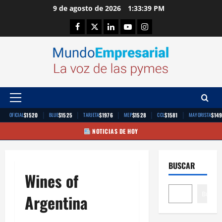
Saltar
9 de agosto de 2026
1:33:40 PM
al
Facebook
Twitter
Linkedin
Youtube
Instagram
contenido
Menú
principal
|
|
|
|
|
$1520
$1525
$1976
$1528
$1581
$14
OFICIAL
BLUE
TARJETA
MEP
CCL
MAYORISTA
NOTICIAS DE HOY
BUSCAR
Wines of
Buscar
Argentina