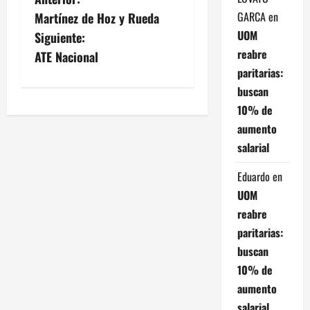
N
GARCA
en
Martínez de Hoz y Rueda
a
UOM
Siguiente:
v
reabre
ATE Nacional
paritarias:
e
buscan
10% de
g
aumento
a
salarial
c
Eduardo
en
UOM
i
reabre
ó
paritarias:
buscan
n
10% de
d
aumento
salarial