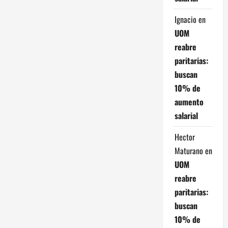
e
Ignacio
en
e
UOM
n
reabre
paritarias:
t
buscan
10% de
r
aumento
a
salarial
d
Hector
Maturano
en
a
UOM
s
reabre
paritarias:
buscan
10% de