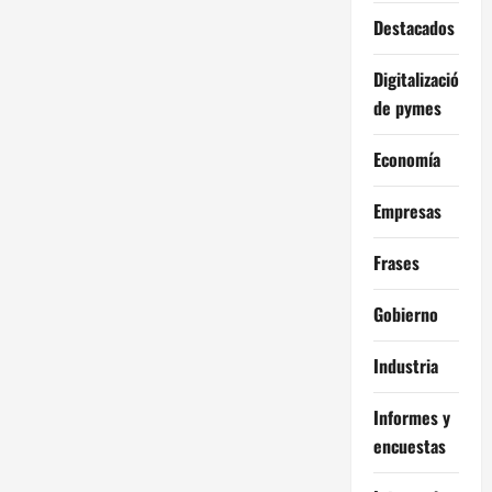
a
Destacados
d
Digitalización
de pymes
a
Economía
s
Empresas
Frases
Gobierno
Industria
Informes y
encuestas