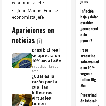
jefes
economista
jefe
Juan
Manuel Francos
Inflación
baja y dólar
economista jefe
estable:
Apariciones en
¿cementeri
o de
noticias
(7)
pymes?
Peso
Brasil: El real
se aprecia un
argentino
10% en el año
sobrevaluad
31 de diciembre de
o un 19%
2025
según el
¿Cuál es la
Índice Big
razón por la
Mac
cual las
billeteras
Precarizaci
virtuales
ón laboral:
tienen