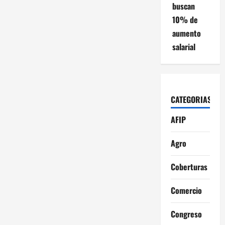
a
buscan
10% de
c
aumento
i
salarial
ó
n
CATEGORIAS
d
AFIP
e
Agro
e
Coberturas
n
Comercio
t
Congreso
r