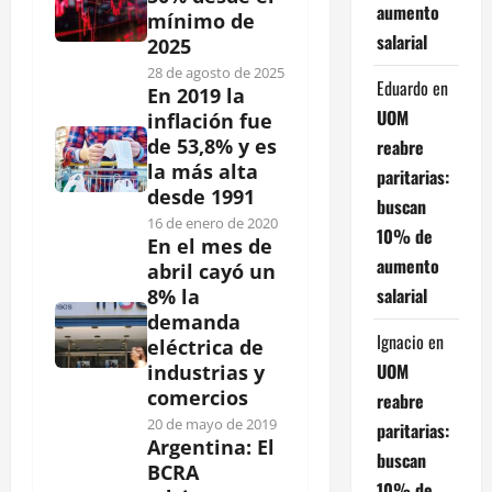
aumento
mínimo de
salarial
2025
28 de agosto de 2025
Eduardo
en
En 2019 la
UOM
inflación fue
de 53,8% y es
reabre
la más alta
paritarias:
desde 1991
buscan
16 de enero de 2020
10% de
En el mes de
aumento
abril cayó un
salarial
8% la
demanda
Ignacio
en
eléctrica de
UOM
industrias y
comercios
reabre
20 de mayo de 2019
paritarias:
Argentina: El
buscan
BCRA
10% de