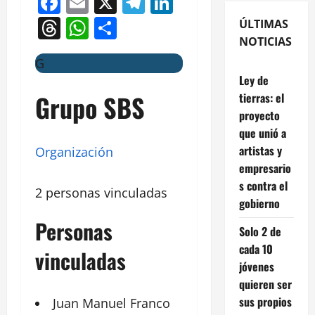
Facebook
Email
X
Telegram
LinkedIn
Threads
WhatsApp
Compartir
ÚLTIMAS
NOTICIAS
G
Ley de
Grupo SBS
tierras: el
proyecto
que unió a
artistas y
Organización
empresario
s contra el
2 personas vinculadas
gobierno
Personas
Solo 2 de
cada 10
vinculadas
jóvenes
quieren ser
sus propios
Juan
Manuel
Franco