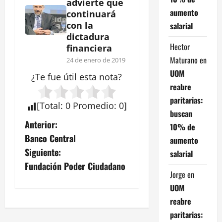
advierte que
aumento
continuará
con la
salarial
dictadura
Hector
financiera
Maturano
en
24 de enero de 2019
UOM
¿Te fue útil esta
nota
?
reabre
paritarias:
[
Total
:
0
Promedio
:
0
]
buscan
N
Anterior:
10% de
Banco Central
aumento
a
Siguiente:
salarial
v
Fundación Poder Ciudadano
Jorge
en
e
UOM
reabre
g
paritarias: