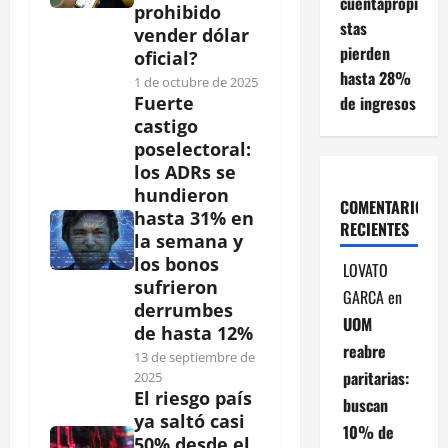
cuentapropi
prohibido
stas
vender dólar
pierden
oficial?
hasta 28%
1 de octubre de 2025
de ingresos
Fuerte
castigo
poselectoral:
los ADRs se
hundieron
COMENTARIOS
hasta 31% en
RECIENTES
la semana y
los bonos
LOVATO
sufrieron
GARCA
en
derrumbes
UOM
de hasta 12%
reabre
13 de septiembre de
paritarias:
2025
El riesgo país
buscan
ya saltó casi
10% de
50% desde el