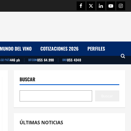
Facebook
Twitter
Linkedin
Youtube
Insta
MUNDO DEL VINO
COTIZACIONES 2026
PERFILES
|
|
446 pb
U$S 64.990
U$S 4340
SGO PAÍS
BITCOIN
ORO
BUSCAR
Buscar
ÚLTIMAS NOTICIAS