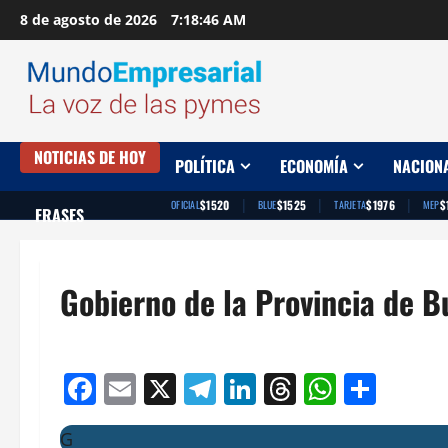
Saltar
8 de agosto de 2026
7:18:47 AM
al
contenido
NOTICIAS DE HOY
POLÍTICA
ECONOMÍA
NACION
|
|
|
$1520
$1525
$1976
$
OFICIAL
BLUE
TARJETA
MEP
FRASES
Gobierno de la Provincia de B
Facebook
Email
X
Telegram
LinkedIn
Threads
Whats
Comp
G