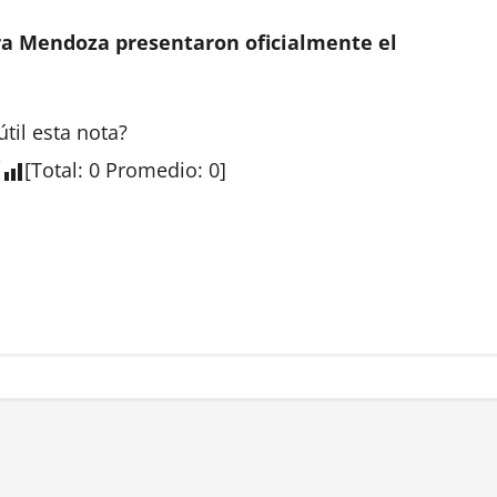
yra Mendoza presentaron oficialmente el
útil esta
nota
?
[
Total
:
0
Promedio
:
0
]