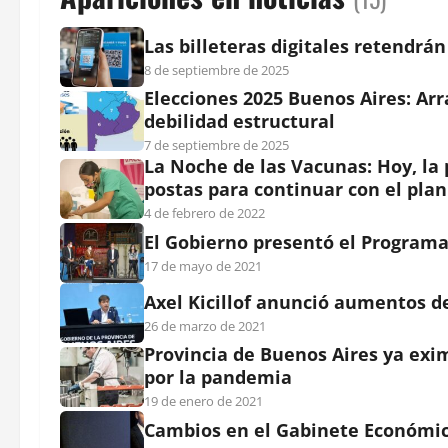
Las billeteras digitales retendrá
8 de septiembre de 2025
Elecciones 2025 Buenos Aires: Ar
debilidad estructural
7 de septiembre de 2025
La Noche de las Vacunas: Hoy, la 
postas para continuar con el pla
4 de febrero de 2022
El Gobierno presentó el Program
17 de mayo de 2021
Axel Kicillof anunció aumentos del
26 de marzo de 2021
Provincia de Buenos Aires ya exi
por la pandemia
19 de enero de 2021
Cambios en el Gabinete Económic