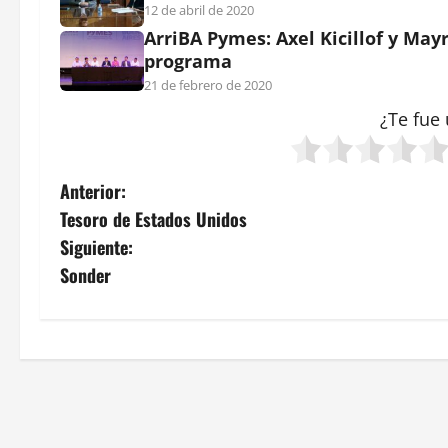
12 de abril de 2020
ArriBA Pymes: Axel Kicillof y Ma
programa
21 de febrero de 2020
¿Te fue 
N
Anterior:
Tesoro de Estados Unidos
a
Siguiente:
v
Sonder
e
g
a