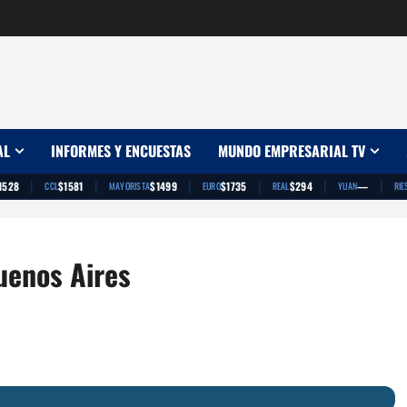
AL
INFORMES Y ENCUESTAS
MUNDO EMPRESARIAL TV
|
|
|
|
|
|
1528
$1581
$1499
$1735
$294
—
CCL
MAYORISTA
EURO
REAL
YUAN
RIE
uenos Aires
App
artir