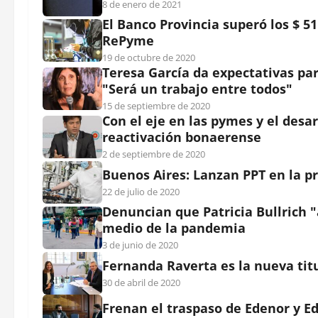
8 de enero de 2021
El Banco Provincia superó los $ 5
RePyme
19 de octubre de 2020
Teresa García da expectativas par
"Será un trabajo entre todos"
15 de septiembre de 2020
Con el eje en las pymes y el desar
reactivación bonaerense
2 de septiembre de 2020
Buenos Aires: Lanzan PPT en la p
22 de julio de 2020
Denuncian que Patricia Bullrich 
medio de la pandemia
3 de junio de 2020
Fernanda Raverta es la nueva tit
30 de abril de 2020
Frenan el traspaso de Edenor y Ed