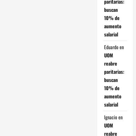
i
paritarias:
buscan
ó
10% de
n
aumento
salarial
d
Eduardo
en
e
UOM
e
reabre
paritarias:
n
buscan
10% de
t
aumento
r
salarial
a
Ignacio
en
UOM
d
reabre