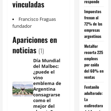
responde
vinculadas
Impuestos
frenan al
Francisco
Fraguas
72% de las
fundador
empresas
argentinas
Apariciones en
Metalfor
noticias
(1)
recorta 225
empleos
Día Mundial
por caída
del Malbec:
del 60% en
¿puede el
ventas
vino
emblema de
Fentanilo
Argentina
adulterado:
consagrarse
La
como el
exdirectora
mejor del