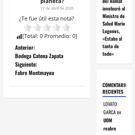
del Anmat
planeta?
involucró al
17 de abril de 2026
Ministro de
¿Te fue útil esta
nota
?
Salud Mario
Lugones,
[
Total
:
0
Promedio
:
0
]
«Estaba al
N
tanto de
Anterior:
todo»
Bodega Catena Zapata
a
Siguiente:
v
Fabre Montmayou
e
COMENTARIOS
RECIENTES
g
LOVATO
a
GARCA
en
UOM
c
reabre