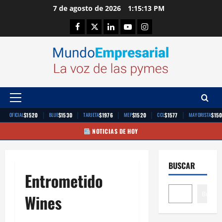
Saltar
7 de agosto de 2026
1:15:14 PM
al
Facebook
Twitter
Linkedin
Youtube
Instagram
contenido
Menú
principal
|
|
|
|
|
$1520
$1530
$1976
$1520
$1577
$15
OFICIAL
BLUE
TARJETA
MEP
CCL
MAYORISTA
NOTICIAS DE HOY
BUSCAR
Entrometido
Buscar
Wines