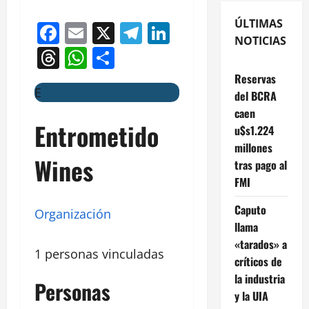
ÚLTIMAS
Facebook
Email
X
Telegram
LinkedIn
NOTICIAS
Threads
WhatsApp
Compartir
Reservas
E
del BCRA
caen
Entrometido
u$s1.224
millones
Wines
tras pago al
FMI
Caputo
Organización
llama
«tarados» a
1 personas vinculadas
críticos de
la industria
Personas
y la UIA