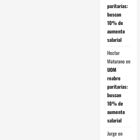
a
paritarias:
buscan
s
10% de
aumento
salarial
Hector
Maturano
en
UOM
reabre
paritarias:
buscan
10% de
aumento
salarial
Jorge
en