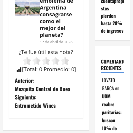
emblema de
cuentapropi
Argentina
stas
consagrarse
pierden
como el
hasta 28%
mejor del
de ingresos
planeta?
17 de abril de 2026
¿Te fue útil esta
nota
?
COMENTARIOS
RECIENTES
[
Total
:
0
Promedio
:
0
]
N
LOVATO
Anterior:
GARCA
en
Mezquita Central de Buea
a
UOM
Siguiente:
v
reabre
Entrometido Wines
paritarias:
e
buscan
10% de
g