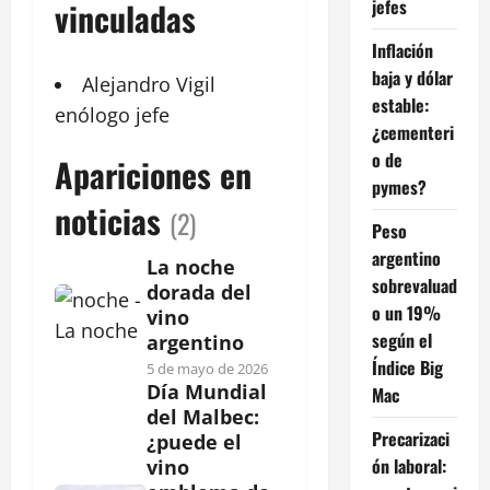
jefes
vinculadas
Inflación
baja y dólar
Alejandro
Vigil
estable:
enólogo
jefe
¿cementeri
o de
Apariciones en
pymes?
noticias
(2)
Peso
argentino
La noche
sobrevaluad
dorada del
o un 19%
vino
según el
argentino
Índice Big
5 de mayo de 2026
Día Mundial
Mac
del Malbec:
Precarizaci
¿puede el
ón laboral:
vino