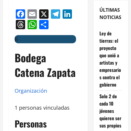
ÚLTIMAS
Facebook
Email
X
Telegram
LinkedIn
NOTICIAS
Threads
WhatsApp
Compartir
Ley de
B
tierras: el
proyecto
Bodega
que unió a
artistas y
Catena Zapata
empresario
s contra el
gobierno
Organización
Solo 2 de
cada 10
1 personas vinculadas
jóvenes
quieren ser
Personas
sus propios