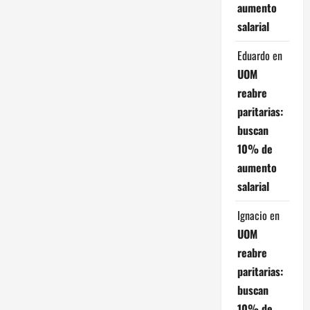
aumento
a
salarial
c
Eduardo
en
UOM
i
reabre
ó
paritarias:
buscan
n
10% de
d
aumento
salarial
e
Ignacio
en
e
UOM
n
reabre
paritarias:
t
buscan
10% de