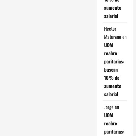
r
aumento
a
salarial
d
Hector
Maturano
en
a
UOM
s
reabre
paritarias:
buscan
10% de
aumento
salarial
Jorge
en
UOM
reabre
paritarias: