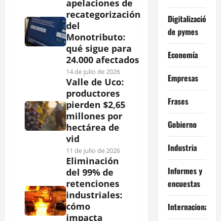
apelaciones de
recategorización
Digitalización
del
de pymes
Monotributo:
qué sigue para
Economía
24.000 afectados
14 de julio de 2026
Empresas
Valle de Uco:
productores
Frases
pierden $2,65
millones por
Gobierno
hectárea de
vid
Industria
11 de julio de 2026
Eliminación
Informes y
del 99% de
encuestas
retenciones
industriales:
cómo
Internacional
impacta