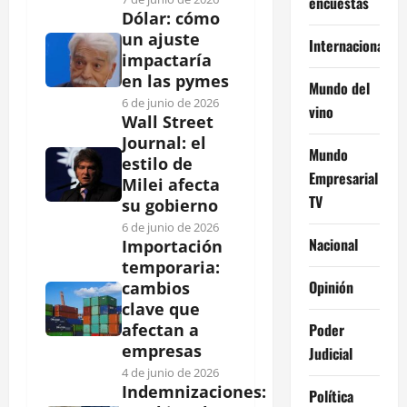
encuestas
Dólar: cómo
un ajuste
Internacional
impactaría
en las pymes
Mundo del
6 de junio de 2026
vino
Wall Street
Journal: el
Mundo
estilo de
Empresarial
Milei afecta
TV
su gobierno
6 de junio de 2026
Nacional
Importación
temporaria:
Opinión
cambios
clave que
Poder
afectan a
empresas
Judicial
4 de junio de 2026
Indemnizaciones:
Política