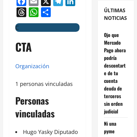
Facebook
Email
X
Telegram
LinkedIn
Threads
WhatsApp
Compartir
ÚLTIMAS
NOTICIAS
C
Ojo que
CTA
Mercado
Pago ahora
podría
descontart
Organización
e de tu
cuenta
1 personas vinculadas
deuda de
terceros
Personas
sin orden
vinculadas
judicial
Ni una
pyme
Hugo Yasky
Diputado