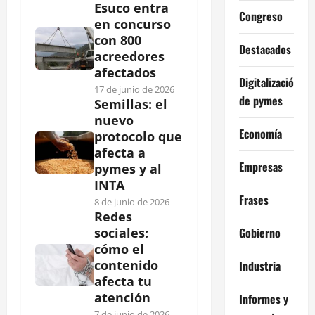
Esuco entra
Congreso
en concurso
con 800
Destacados
acreedores
afectados
Digitalización
17 de junio de 2026
de pymes
Semillas: el
nuevo
Economía
protocolo que
afecta a
Empresas
pymes y al
INTA
Frases
8 de junio de 2026
Redes
Gobierno
sociales:
cómo el
contenido
Industria
afecta tu
atención
Informes y
7 de junio de 2026