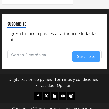
g
a
c
SUSCRIBITE
i
Ingresa tu correo para estar al tanto de todas las
noticias
ó
n
Suscribite
d
Alternative:
e
Digitalización de pymes
Términos y condiciones
e
Privacidad
Opinión
n
Facebook
Twitter
Linkedin
Youtube
Instagram
✕
¿Te fue útil esta nota?
t
Copyright © Todos los derechos reservados.
|