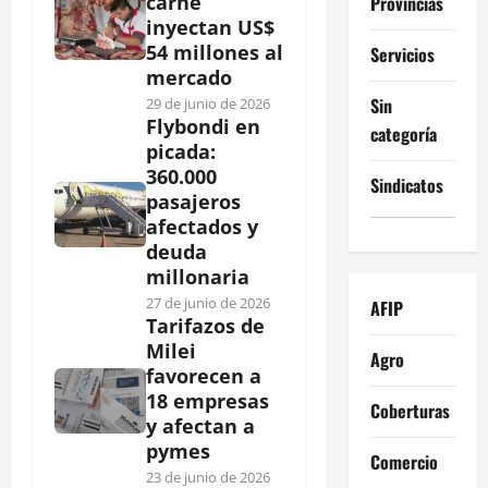
carne
Provincias
inyectan US$
54 millones al
Servicios
mercado
Sin
29 de junio de 2026
Flybondi en
categoría
picada:
360.000
Sindicatos
pasajeros
afectados y
deuda
millonaria
27 de junio de 2026
AFIP
Tarifazos de
Milei
Agro
favorecen a
18 empresas
Coberturas
y afectan a
pymes
Comercio
23 de junio de 2026