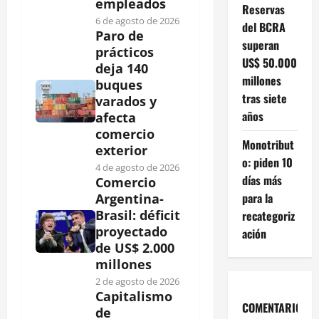
empleados
Reservas
6 de agosto de 2026
del BCRA
Paro de
superan
prácticos
US$ 50.000
deja 140
millones
buques
tras siete
varados y
años
afecta
comercio
Monotribut
exterior
o: piden 10
4 de agosto de 2026
días más
Comercio
para la
Argentina-
Brasil: déficit
recategoriz
proyectado
ación
de US$ 2.000
millones
2 de agosto de 2026
Capitalismo
COMENTARIOS
de