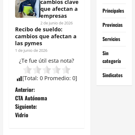
cambios clave
que afectan a
Principales
empresas
2 de junio de 2026
Provincias
Recibo de sueldo:
cambios que afectan a
Servicios
las pymes
1 de junio de 2026
Sin
¿Te fue útil esta
nota
?
categoría
Sindicatos
[
Total
:
0
Promedio
:
0
]
N
Anterior:
CTA Autónoma
a
Siguiente:
v
Vidrio
e