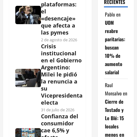
RECIENTES
plataformas:
el
Pablo
en
«desencaje»
UOM
que afecta a
reabre
las pymes
paritarias:
2 de agosto de 2026
Crisis
buscan
institucional
10% de
en el Gobierno
aumento
Argentino:
salarial
Milei le pidió
la renuncia a
Raul
su
Monsalvo
en
Vicepresidenta
Cierre de
electa
Tostado y
31 de julio de 2026
Confianza del
Le Blé: 15
consumidor
locales
cae 6,5% y
menos en