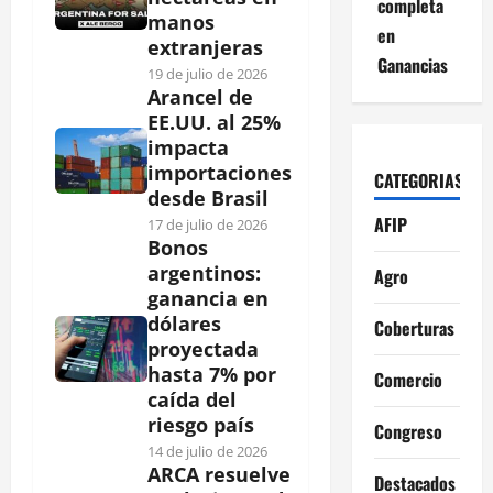
completa
manos
en
extranjeras
Ganancias
19 de julio de 2026
Arancel de
EE.UU. al 25%
impacta
importaciones
CATEGORIAS
desde Brasil
AFIP
17 de julio de 2026
Bonos
argentinos:
Agro
ganancia en
dólares
Coberturas
proyectada
hasta 7% por
Comercio
caída del
riesgo país
Congreso
14 de julio de 2026
ARCA resuelve
Destacados