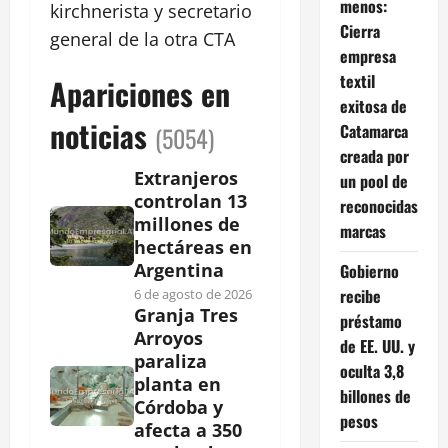
menos:
kirchnerista y secretario
Cierra
general de la otra CTA
empresa
textil
Apariciones en
exitosa de
noticias
Catamarca
(5054)
creada por
Extranjeros
un pool de
controlan 13
reconocidas
millones de
marcas
hectáreas en
Argentina
Gobierno
recibe
6 de agosto de 2026
Granja Tres
préstamo
Arroyos
de EE. UU. y
paraliza
oculta 3,8
planta en
billones de
Córdoba y
pesos
afecta a 350