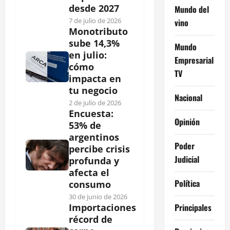
desde 2027
Mundo del
7 de julio de 2026
vino
Monotributo
sube 14,3%
Mundo
en julio:
Empresarial
cómo
TV
impacta en
tu negocio
Nacional
2 de julio de 2026
Encuesta:
Opinión
53% de
argentinos
Poder
percibe crisis
Judicial
profunda y
afecta el
Política
consumo
30 de junio de 2026
Principales
Importaciones
récord de