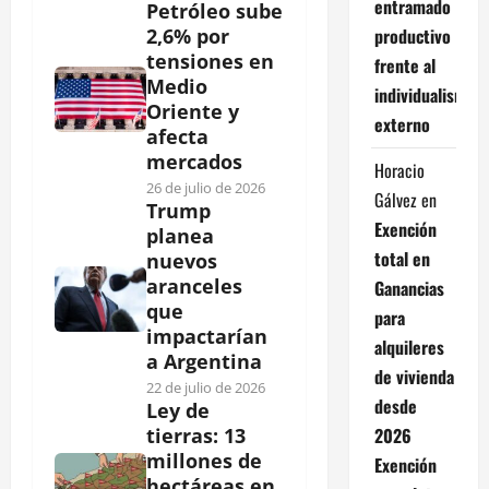
entramado
Petróleo sube
productivo
2,6% por
tensiones en
frente al
Medio
individualismo
Oriente y
externo
afecta
mercados
Horacio
26 de julio de 2026
Gálvez
en
Trump
Exención
planea
total en
nuevos
aranceles
Ganancias
que
para
impactarían
alquileres
a Argentina
de vivienda
22 de julio de 2026
desde
Ley de
2026
tierras: 13
millones de
Exención
hectáreas en