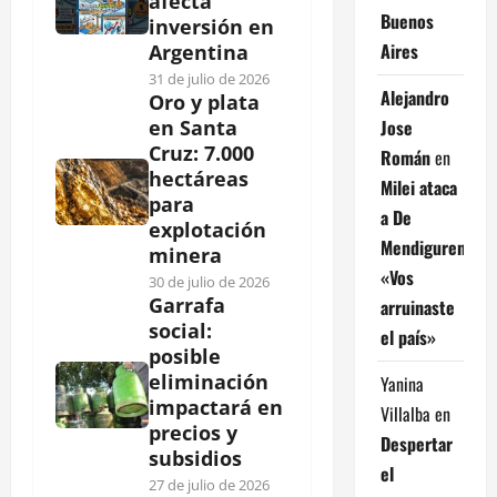
afecta
Buenos
inversión en
Aires
Argentina
31 de julio de 2026
Alejandro
Oro y plata
Jose
en Santa
Cruz: 7.000
Román
en
hectáreas
Milei ataca
para
a De
explotación
Mendiguren:
minera
«Vos
30 de julio de 2026
Garrafa
arruinaste
social:
el país»
posible
eliminación
Yanina
impactará en
Villalba
en
precios y
Despertar
subsidios
el
27 de julio de 2026