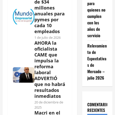
de $34
para
millones
quienes no
anuales para
cumplen
pymes por
con los
cada 10
años de
empleados
servicio
1 de julio de 2026
AHORA la
Relevamien
oficialista
to de
CAME que
Expectativa
impulsa la
s de
reforma
Mercado –
laboral
julio 2026
ADVERTIÓ
que no habrá
resultados
inmediatos
20 de diciembre de
COMENTARIOS
2025
RECIENTES
Macri en el