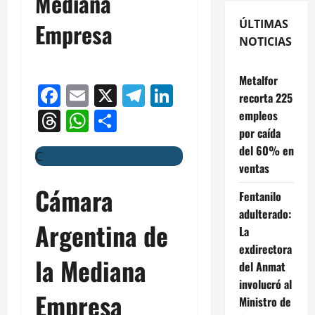
Mediana
ÚLTIMAS
Empresa
NOTICIAS
Metalfor
Facebook
Email
X
Telegram
LinkedIn
recorta 225
Threads
WhatsApp
Compartir
empleos
por caída
del 60% en
C
ventas
Cámara
Fentanilo
adulterado:
Argentina de
La
exdirectora
la Mediana
del Anmat
involucró al
Empresa
Ministro de