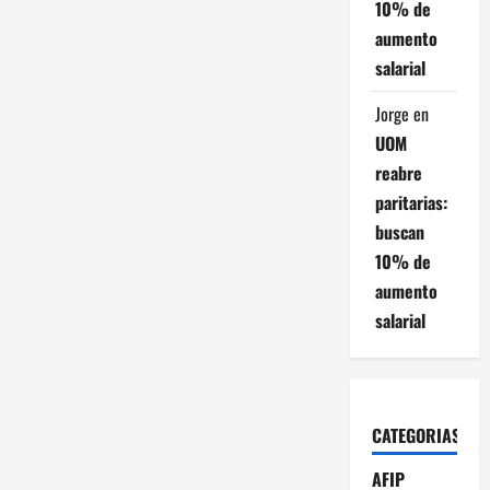
10% de
r
aumento
a
salarial
d
Jorge
en
UOM
a
reabre
s
paritarias:
buscan
10% de
aumento
salarial
CATEGORIAS
AFIP