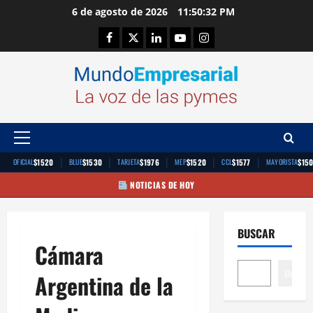
Saltar
6 de agosto de 2026
11:50:33 PM
al
Facebook
Twitter
Linkedin
Youtube
Instagram
contenido
Menú
principal
|
|
|
|
|
$1520
$1530
$1976
$1520
$1577
$15
OFICIAL
BLUE
TARJETA
MEP
CCL
MAYORISTA
NOTICIAS DE HOY
BUSCAR
Cámara
Buscar
Argentina de la