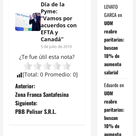
Día de la
LOVATO
Pyme:
GARCA
en
“Vamos por
UOM
acuerdos con
reabre
EFTA y
Canadá”
paritarias:
5 de julio de 2019
buscan
10% de
¿Te fue útil esta
nota
?
aumento
salarial
[
Total
:
0
Promedio
:
0
]
N
Eduardo
en
Anterior:
UOM
Zona Franca Santafesina
a
reabre
Siguiente:
paritarias:
v
PBB Polisur S.R.L.
buscan
e
10% de
aumento