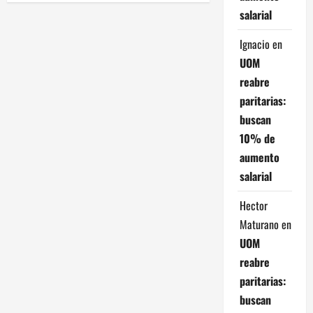
g
salarial
a
Ignacio
en
c
UOM
reabre
i
paritarias:
ó
buscan
10% de
n
aumento
d
salarial
e
Hector
Maturano
en
e
UOM
reabre
n
paritarias:
t
buscan