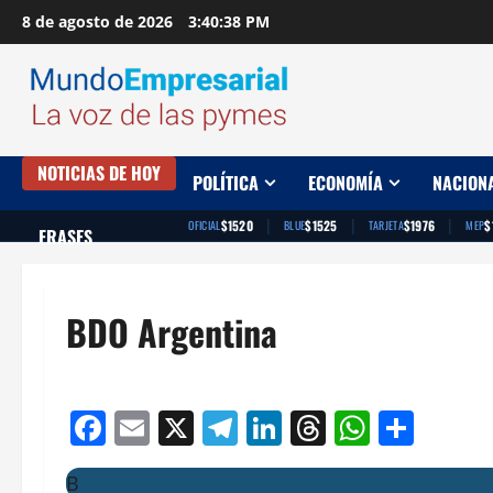
Saltar
8 de agosto de 2026
3:40:39 PM
al
contenido
NOTICIAS DE HOY
POLÍTICA
ECONOMÍA
NACION
|
|
|
$1520
$1525
$1976
$
OFICIAL
BLUE
TARJETA
MEP
FRASES
BDO Argentina
Facebook
Email
X
Telegram
LinkedIn
Threads
Whats
Comp
B