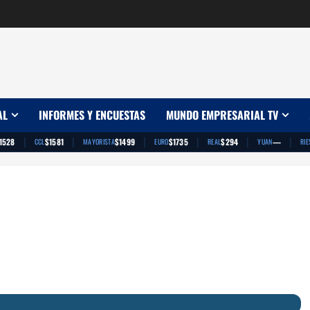
AL
INFORMES Y ENCUESTAS
MUNDO EMPRESARIAL TV
|
|
|
|
|
|
1528
$1581
$1499
$1735
$294
—
CCL
MAYORISTA
EURO
REAL
YUAN
RIE
App
artir