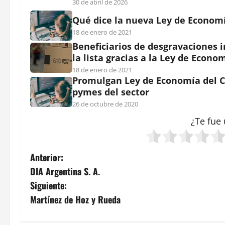
30 de abril de 2026
Qué dice la nueva Ley de Econom
18 de enero de 2021
Beneficiarios de desgravaciones 
la lista gracias a la Ley de Econ
18 de enero de 2021
Promulgan Ley de Economía del C
pymes del sector
26 de octubre de 2020
¿Te fue 
N
Anterior:
DIA Argentina S. A.
a
Siguiente:
v
Martínez de Hoz y Rueda
e