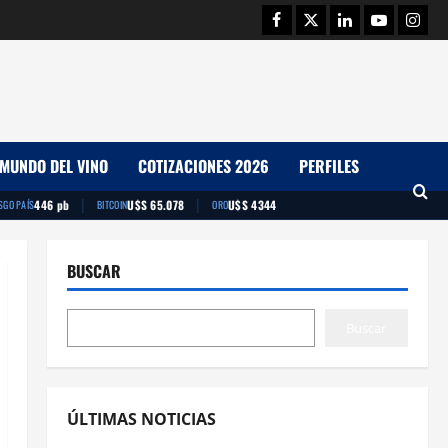
Facebook
Twitter
Linkedin
Youtube
Insta
MUNDO DEL VINO
COTIZACIONES 2026
PERFILES
|
|
446 pb
U$S 65.078
U$S 4344
SGO PAÍS
BITCOIN
ORO
BUSCAR
Buscar
ÚLTIMAS NOTICIAS