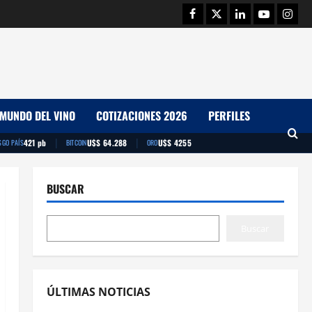
Facebook
Twitter
Linkedin
Youtube
Insta
MUNDO DEL VINO
COTIZACIONES 2026
PERFILES
|
|
421 pb
U$S 64.288
U$S 4255
SGO PAÍS
BITCOIN
ORO
BUSCAR
Buscar
ÚLTIMAS NOTICIAS