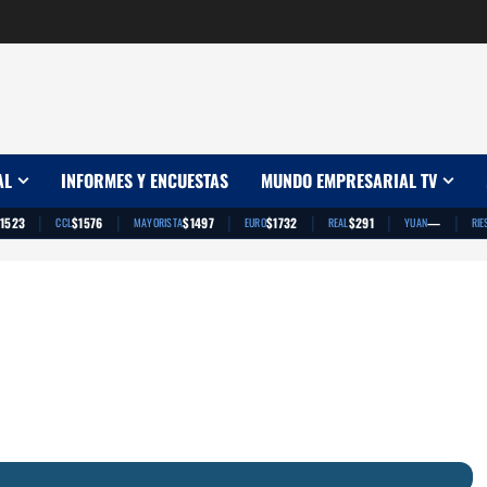
AL
INFORMES Y ENCUESTAS
MUNDO EMPRESARIAL TV
|
|
|
|
|
|
1523
$1576
$1497
$1732
$291
—
CCL
MAYORISTA
EURO
REAL
YUAN
RIE
App
artir