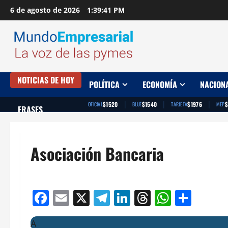
Saltar
6 de agosto de 2026
1:39:42 PM
al
contenido
NOTICIAS DE HOY
POLÍTICA
ECONOMÍA
NACION
|
|
|
$1520
$1540
$1976
$
OFICIAL
BLUE
TARJETA
MEP
FRASES
Asociación Bancaria
Facebook
Email
X
Telegram
LinkedIn
Threads
Whats
Comp
A