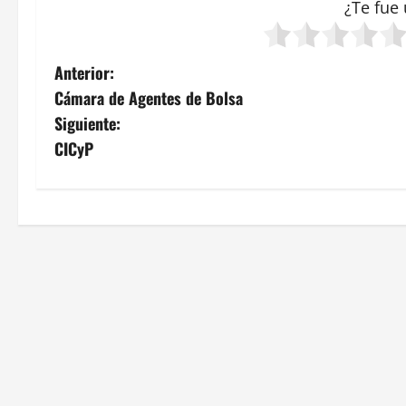
¿Te fue 
N
Anterior:
Cámara de Agentes de Bolsa
a
Siguiente:
v
CICyP
e
g
a
c
i
ó