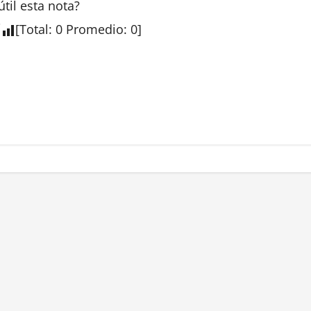
útil esta
nota
?
[
Total
:
0
Promedio
:
0
]