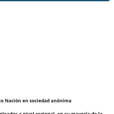
nco Nación en sociedad anónima
pleados a nivel regional, en su mayoría de la