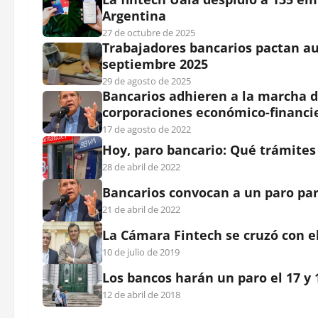
Argentina
27 de octubre de 2025
Trabajadores bancarios pactan au
septiembre 2025
29 de agosto de 2025
Bancarios adhieren a la marcha d
corporaciones económico-financi
17 de agosto de 2022
Hoy, paro bancario: Qué trámites
28 de abril de 2022
Bancarios convocan a un paro para
21 de abril de 2022
La Cámara Fintech se cruzó con e
10 de julio de 2019
Los bancos harán un paro el 17 y 
12 de abril de 2018