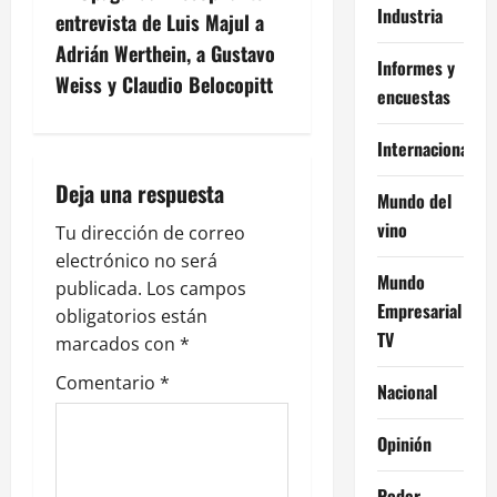
Industria
g
entrevista de Luis Majul a
Adrián Werthein, a Gustavo
a
Informes y
Weiss y Claudio Belocopitt
encuestas
c
Internacional
i
Deja una respuesta
Mundo del
ó
vino
Tu dirección de correo
n
electrónico no será
Mundo
publicada.
Los campos
d
Empresarial
obligatorios están
TV
e
marcados con
*
Comentario
*
e
Nacional
n
Opinión
t
Poder