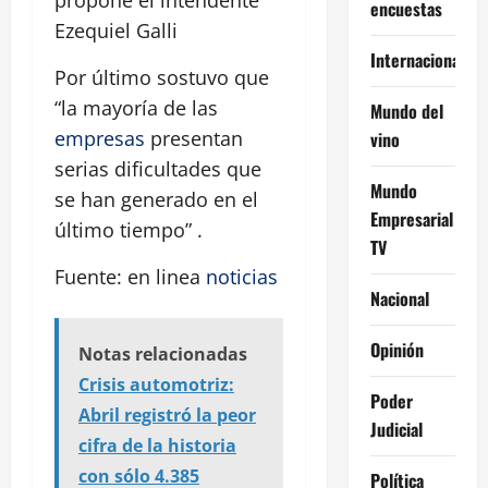
propone el intendente
encuestas
Ezequiel Galli
Internacional
Por último sostuvo que
“la mayoría de las
Mundo del
empresas
presentan
vino
serias dificultades que
Mundo
se han generado en el
Empresarial
último tiempo” .
TV
Fuente: en linea
noticias
Nacional
Opinión
Notas relacionadas
Crisis automotriz:
Poder
Abril registró la peor
Judicial
cifra de la historia
con sólo 4.385
Política