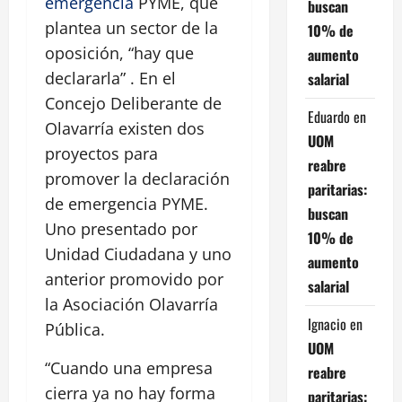
emergencia
PYME, que
buscan
plantea un sector de la
10% de
oposición, “hay que
aumento
declararla” . En el
salarial
Concejo Deliberante de
Eduardo
en
Olavarría existen dos
UOM
proyectos para
reabre
promover la declaración
paritarias:
de emergencia PYME.
buscan
Uno presentado por
10% de
Unidad Ciudadana y uno
aumento
anterior promovido por
salarial
la Asociación Olavarría
Ignacio
en
Pública.
UOM
“Cuando una empresa
reabre
cierra ya no hay forma
paritarias: