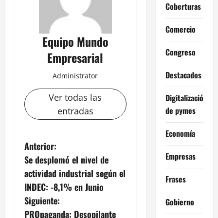
Coberturas
Comercio
Equipo Mundo
Congreso
Empresarial
Destacados
Administrator
Ver todas las
Digitalización
de pymes
entradas
Economía
N
Anterior:
Empresas
Se desplomó el nivel de
a
actividad industrial según el
Frases
v
INDEC: -8,1% en Junio
Siguiente:
Gobierno
e
PROpaganda: Desopilante