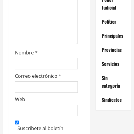
Judicial
r
a
Política
d
Principales
a
Provincias
Nombre
*
s
Servicios
Correo electrónico
*
Sin
categoría
Sindicatos
Web
Suscríbete al boletín