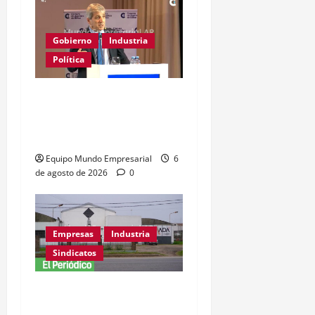
Gobierno
Industria
Política
Caputo califica de
«tarados» a defensores
de la industria
Equipo Mundo Empresarial
6
de agosto de 2026
0
Empresas
Industria
Sindicatos
Adamobili cierra tras 60
años: 15 empleados