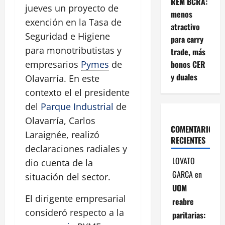
REM BCRA:
jueves un proyecto de
menos
exención en la Tasa de
atractivo
Seguridad e Higiene
para carry
para monotributistas y
trade, más
bonos CER
empresarios
Pymes
de
y duales
Olavarría. En este
contexto el el presidente
del
Parque Industrial
de
Olavarría, Carlos
COMENTARIOS
Laraignée, realizó
RECIENTES
declaraciones radiales y
LOVATO
dio cuenta de la
GARCA
en
situación del sector.
UOM
El dirigente empresarial
reabre
consideró respecto a la
paritarias: