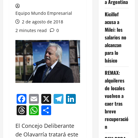
a Argentina
Equipo Mundo Empresarial
Kicillof
acusa a
2 de agosto de 2018
Milei: los
2 minutes read
0
salarios no
alcanzan
para lo
básico
REMAX:
alquileres
de locales
vuelven a
Facebook
Email
X
Telegram
LinkedIn
caer tras
Threads
WhatsApp
Compartir
breve
recuperació
El Concejo Deliberante
n
de Olavarría tratará este