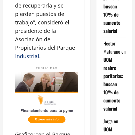
de recuperarla y se
buscan
pierden puestos de
10% de
trabajo”, consideró el
aumento
salarial
presidente de la
Asociación de
Hector
Propietarios del Parque
Maturano
en
Industrial
.
UOM
reabre
PUBLICIDAD
paritarias:
buscan
10% de
aumento
salarial
Jorge
en
UOM
Grafico: “en el Parque