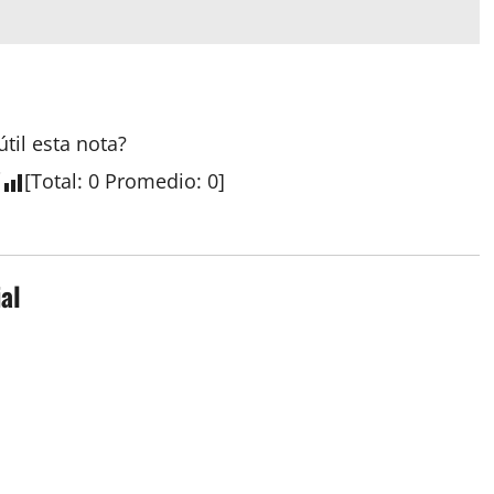
útil esta
nota
?
[
Total
:
0
Promedio
:
0
]
al