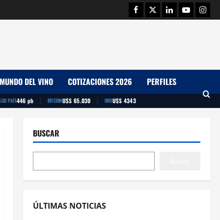
Facebook
Twitter
Linkedin
Youtube
Insta
MUNDO DEL VINO
COTIZACIONES 2026
PERFILES
|
|
446 pb
U$S 65.030
U$S 4343
SGO PAÍS
BITCOIN
ORO
BUSCAR
Buscar
ÚLTIMAS NOTICIAS