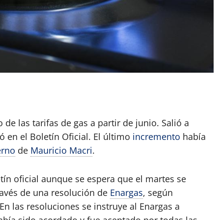
App
artir
de las tarifas de gas a partir de junio. Salió a
 en el Boletín Oficial. El último
incremento
había
erno
de
Mauricio Macri
.
ín oficial aunque se espera que el martes se
través de una resolución de
Enargas
, según
 En las resoluciones se instruye al Enargas a
bía sido acordado y fue aceptado por todas las