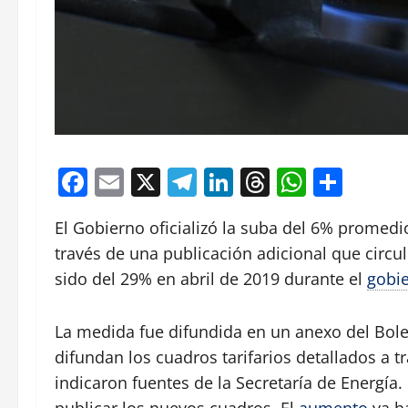
Facebook
Email
X
Telegram
LinkedIn
Threads
Whats
Comp
El Gobierno oficializó la suba del 6% promedio 
través de una publicación adicional que circuló
sido del 29% en abril de 2019 durante el
gobi
La medida fue difundida en un anexo del Bolet
difundan los cuadros tarifarios detallados a 
indicaron fuentes de la Secretaría de Energía.
publicar los nuevos cuadros. El
aumento
ya ha