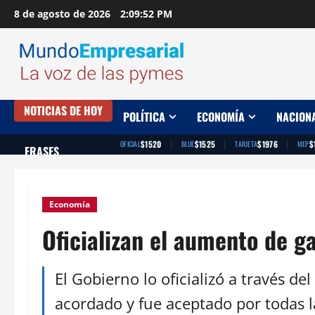
Saltar
8 de agosto de 2026
2:09:53 PM
al
contenido
NOTICIAS DE HOY
POLÍTICA
ECONOMÍA
NACION
|
|
|
$1520
$1525
$1976
$
OFICIAL
BLUE
TARJETA
MEP
FRASES
Economía
Oficializan el aumento de 
El Gobierno lo oficializó a través de
acordado y fue aceptado por todas l