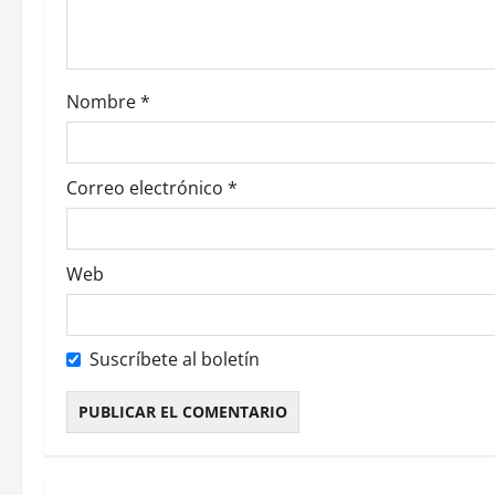
e
e
Nombre
*
n
t
Correo electrónico
*
r
a
Web
d
a
Suscríbete al boletín
s
Alternative: