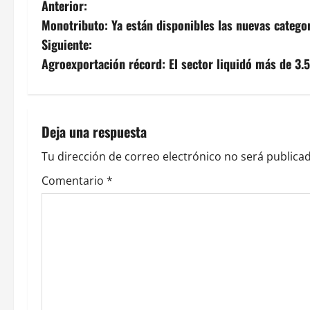
N
Anterior:
Monotributo: Ya están disponibles las nuevas catego
a
Siguiente:
v
Agroexportación récord: El sector liquidó más de 3.
e
g
Deja una respuesta
a
Tu dirección de correo electrónico no será publicad
c
Comentario
*
i
ó
n
d