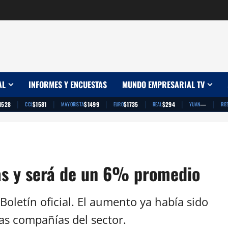
AL
INFORMES Y ENCUESTAS
MUNDO EMPRESARIAL TV
|
|
|
|
|
|
1528
$1581
$1499
$1735
$294
—
CCL
MAYORISTA
EURO
REAL
YUAN
RIE
gas y será de un 6% promedio
l Boletín oficial. El aumento ya había sido
as compañías del sector.