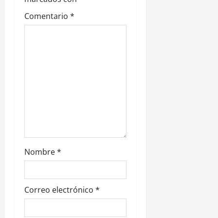
e
Comentario
*
e
n
t
r
a
d
a
Nombre
*
s
Correo electrónico
*