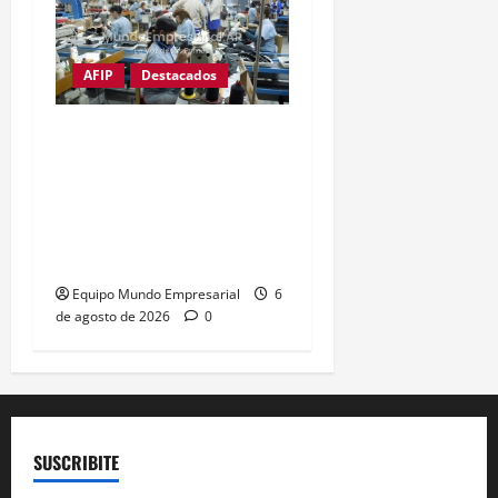
AFIP
Destacados
Ni una pyme menos:
Cierra empresa textil
exitosa de Catamarca
creada por un pool de
reconocidas marcas
Equipo Mundo Empresarial
6
de agosto de 2026
0
SUSCRIBITE