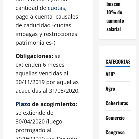
buscan
cantidad de
cuotas
,
10% de
pago a cuenta, causales
aumento
de caducidad -cuotas
salarial
impagas y restricciones
patrimoniales-)
Obligaciones:
se
CATEGORIAS
extienden 6 meses
aquellas vencidas al
AFIP
30/11/2019 por aquellas
Agro
acaecidas al 31/05/2020.
Coberturas
Plazo
de acogimiento:
se extiende del
Comercio
30/04/2020 (luego
prorrogado al
Congreso
30/06/2020 por Decreto