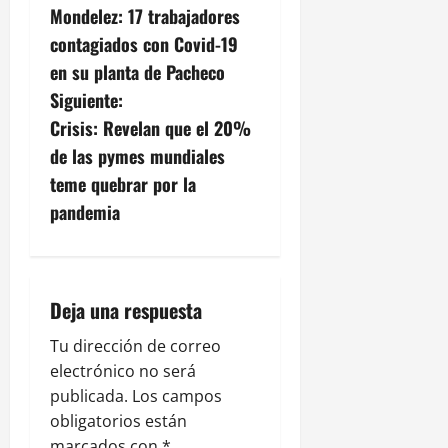
Mondelez: 17 trabajadores
a
contagiados con Covid-19
v
en su planta de Pacheco
Siguiente:
e
Crisis: Revelan que el 20%
g
de las pymes mundiales
teme quebrar por la
a
pandemia
c
i
Deja una respuesta
ó
Tu dirección de correo
n
electrónico no será
publicada.
Los campos
d
obligatorios están
marcados con
*