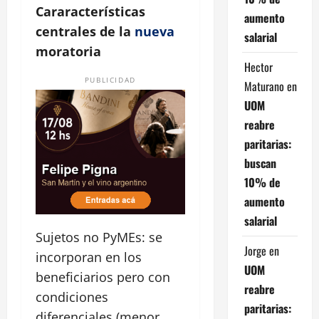
Cararacterísticas
aumento
centrales de la
nueva
salarial
moratoria
Hector
PUBLICIDAD
Maturano
en
UOM
reabre
paritarias:
buscan
10% de
aumento
salarial
Sujetos no PyMEs: se
Jorge
en
incorporan en los
UOM
beneficiarios pero con
reabre
condiciones
paritarias:
diferenciales (menor