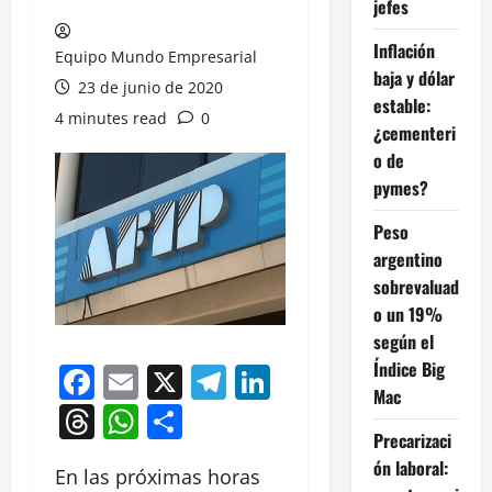
jefes
Inflación
Equipo Mundo Empresarial
baja y dólar
23 de junio de 2020
estable:
4 minutes read
0
¿cementeri
o de
pymes?
Peso
argentino
sobrevaluad
o un 19%
según el
Índice Big
Facebook
Email
X
Telegram
LinkedIn
Mac
Threads
WhatsApp
Compartir
Precarizaci
ón laboral:
En las próximas horas