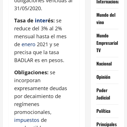
obligaciones vencidas al
Internacional
31/05/2020.
Mundo del
Tasa de
inter
és:
se
vino
reduce del 3% al 2%
Mundo
mensual hasta el mes
Empresarial
de
enero
2021 y se
TV
precisa que la tasa
BADLAR es en pesos.
Nacional
Obligaciones:
se
Opinión
incorporan
expresamente deudas
Poder
por decaimiento de
Judicial
regímenes
Política
promocionales,
impuestos
de
Principales