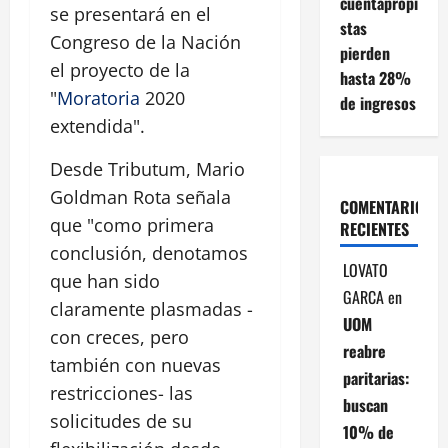
cuentapropi
se presentará en el
stas
Congreso de la Nación
pierden
el proyecto de la
hasta 28%
"
Moratoria
2020
de ingresos
extendida".
Desde Tributum, Mario
Goldman Rota señala
COMENTARIOS
que "como primera
RECIENTES
conclusión, denotamos
LOVATO
que han sido
GARCA
en
claramente plasmadas -
UOM
con creces, pero
reabre
también con nuevas
paritarias:
restricciones- las
buscan
solicitudes de su
10% de