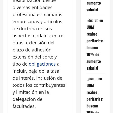
flexibilización desde
aumento
diversas entidades
salarial
profesionales, cámaras
Eduardo
en
empresarias y artículos
UOM
de doctrina en sus
reabre
aspectos nodales; entre
paritarias:
otras: extensión del
buscan
plazo de adhesión,
10% de
extensión del corte y
aumento
tipo de
obligaciones
a
salarial
incluir, baja de la tasa
de interés, inclusión de
Ignacio
en
todos los contribuyentes
UOM
reabre
y limitación en la
paritarias:
delegación de
buscan
facultades.
10% de