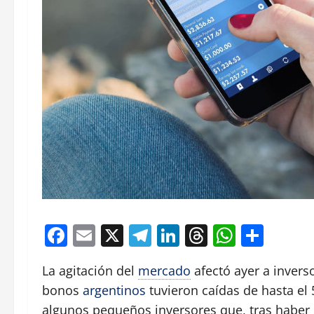
Facebook
Email
X
Telegram
LinkedIn
Threads
Whats
Comp
La agitación del
mercado
afectó ayer a invers
bonos
argentinos
tuvieron caídas de hasta el 
algunos pequeños inversores que, tras haber 