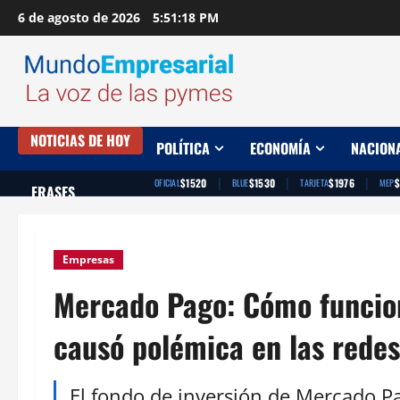
Saltar
6 de agosto de 2026
5:51:19 PM
al
contenido
NOTICIAS DE HOY
POLÍTICA
ECONOMÍA
NACION
|
|
|
$1520
$1530
$1976
$
OFICIAL
BLUE
TARJETA
MEP
FRASES
Empresas
Mercado Pago: Cómo funcion
causó polémica en las rede
El fondo de inversión de Mercado Pa