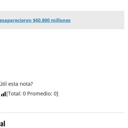
desaparecieron $60.800 millones
útil esta
nota
?
[
Total
:
0
Promedio
:
0
]
al