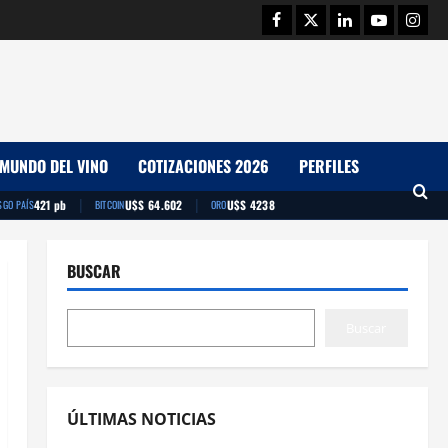
Facebook
Twitter
Linkedin
Youtube
Insta
MUNDO DEL VINO
COTIZACIONES 2026
PERFILES
|
|
421 pb
U$S 64.602
U$S 4238
SGO PAÍS
BITCOIN
ORO
BUSCAR
Buscar
ÚLTIMAS NOTICIAS