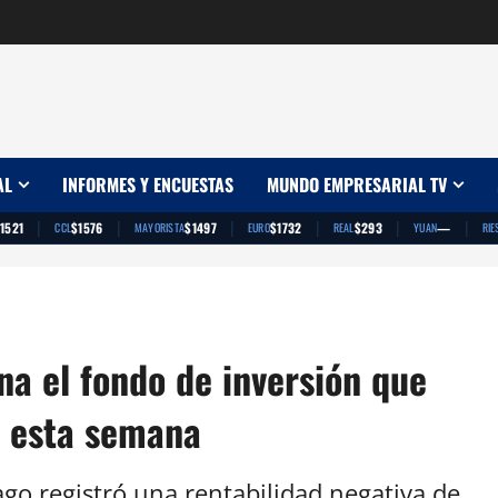
AL
INFORMES Y ENCUESTAS
MUNDO EMPRESARIAL TV
|
|
|
|
|
|
1521
$1576
$1497
$1732
$293
—
CCL
MAYORISTA
EURO
REAL
YUAN
RIE
a el fondo de inversión que
s esta semana
go registró una rentabilidad negativa de