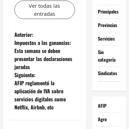
Ver todas las
Principales
entradas
Provincias
N
Anterior:
Servicios
Impuestos a las ganancias:
a
Esta semana se deben
Sin
v
presentar las declaraciones
categoría
juradas
e
Sindicatos
Siguiente:
g
AFIP reglamentó la
aplicación de IVA sobre
a
servicios digitales como
AFIP
c
Netflix, Airbnb, etc
i
Agro