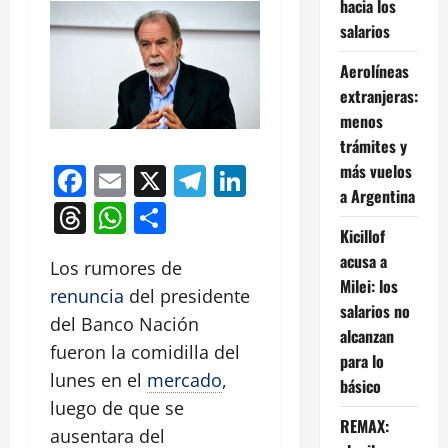
hacia los
salarios
Aerolíneas
extranjeras:
menos
trámites y
más vuelos
Facebook
Email
X
Telegram
LinkedIn
a Argentina
Threads
WhatsApp
Compartir
Kicillof
acusa a
Los rumores de
Milei: los
renuncia
del presidente
salarios no
del Banco Nación
alcanzan
fueron la comidilla del
para lo
lunes en el
mercado
,
básico
luego de que se
REMAX:
ausentara del