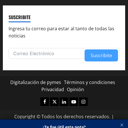
SUSCRIBITE
Ingresa tu correo para estar al tanto de todas las
noticias
Suscribite
Alternative:
Digitalización de pymes
Términos y condiciones
Privacidad
Opinión
Facebook
Twitter
Linkedin
Youtube
Instagram
✕
¿Te fue útil esta nota?
★
★
★
★
★
Copyright © Todos los derechos reservados.
|
MoreNews
por AF themes.