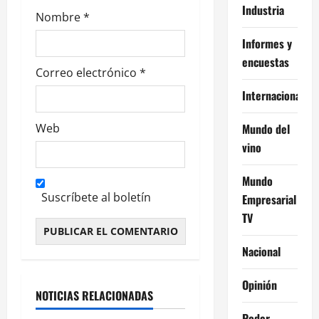
Industria
s
Nombre
*
Informes y
encuestas
Correo electrónico
*
Internacional
Mundo del
Web
vino
Mundo
Suscríbete al boletín
Empresarial
TV
Nacional
Alternative:
Opinión
NOTICIAS RELACIONADAS
Poder