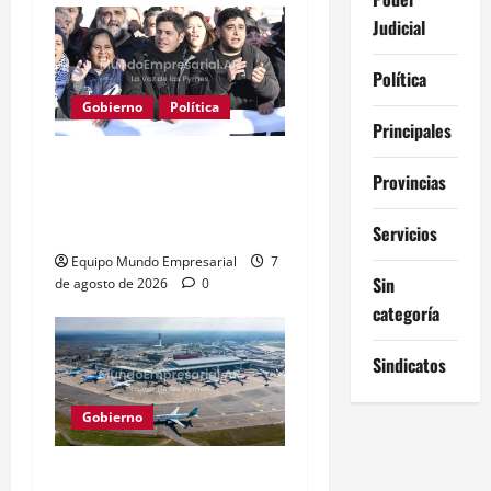
Judicial
Política
Gobierno
Política
Principales
Kicillof acusa a Milei: los
Provincias
salarios no alcanzan para
lo básico
Servicios
Equipo Mundo Empresarial
7
Sin
de agosto de 2026
0
categoría
Sindicatos
Gobierno
Aerolíneas extranjeras: