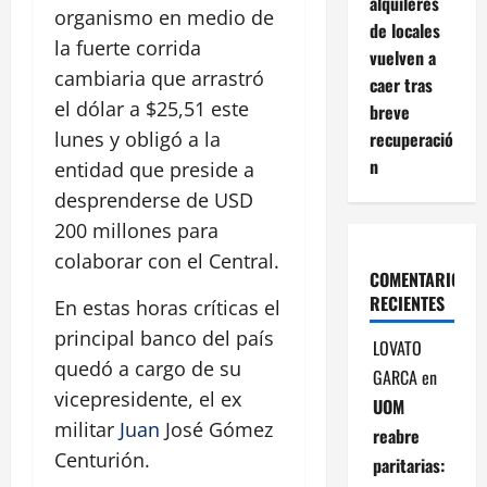
alquileres
organismo en medio de
de locales
la fuerte corrida
vuelven a
cambiaria que arrastró
caer tras
el dólar a $25,51 este
breve
recuperació
lunes y obligó a la
n
entidad que preside a
desprenderse de USD
200 millones para
colaborar con el Central.
COMENTARIOS
RECIENTES
En estas horas críticas el
principal banco del país
LOVATO
quedó a cargo de su
GARCA
en
vicepresidente, el ex
UOM
militar
Juan
José Gómez
reabre
Centurión.
paritarias: