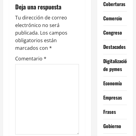
ó
Coberturas
Deja una respuesta
n
Tu dirección de correo
Comercio
electrónico no será
d
Congreso
publicada.
Los campos
e
obligatorios están
Destacados
marcados con
*
e
Comentario
*
Digitalización
n
de pymes
t
Economía
r
Empresas
a
Frases
d
Gobierno
a