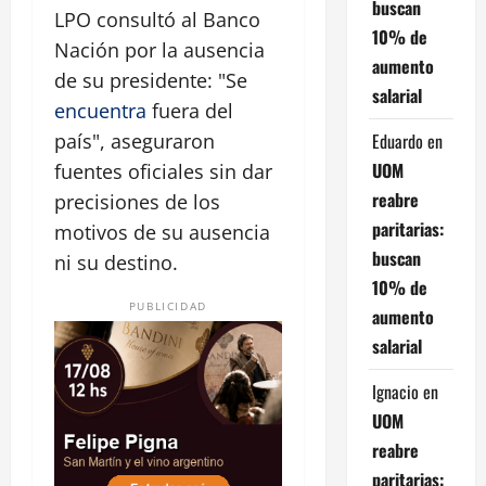
buscan
LPO consultó al Banco
10% de
Nación por la ausencia
aumento
de su presidente: "Se
salarial
encuentra
fuera del
Eduardo
en
país", aseguraron
UOM
fuentes oficiales sin dar
reabre
precisiones de los
paritarias:
motivos de su ausencia
buscan
ni su destino.
10% de
PUBLICIDAD
aumento
salarial
Ignacio
en
UOM
reabre
paritarias: