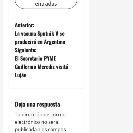
entradas
N
Anterior:
La vacuna Sputnik V se
a
producirá en Argentina
v
Siguiente:
El Secretario PYME
e
Guillermo Merediz visitó
g
Luján
a
c
Deja una respuesta
i
Tu dirección de correo
electrónico no será
ó
publicada.
Los campos