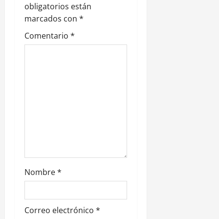
n
obligatorios están
marcados con
*
d
Comentario
*
e
e
n
t
r
a
d
Nombre
*
a
s
Correo electrónico
*