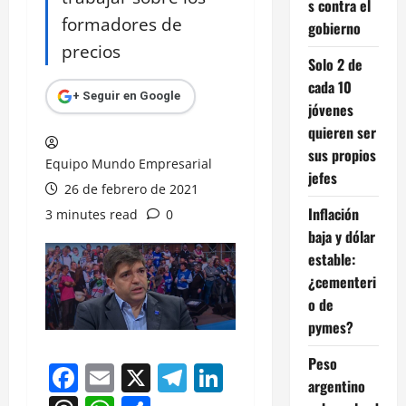
s contra el
formadores de
gobierno
precios
Solo 2 de
cada 10
+ Seguir en Google
jóvenes
quieren ser
sus propios
Equipo Mundo Empresarial
jefes
26 de febrero de 2021
Inflación
3 minutes read
0
baja y dólar
estable:
¿cementeri
o de
pymes?
Peso
Facebook
Email
X
Telegram
LinkedIn
argentino