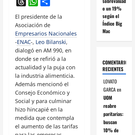
Threads
WhatsApp
Compartir
sobrevaluad
o un 19%
según el
El presidente de la
Índice Big
Asociación de
Mac
Empresarios Nacionales
-
ENAC
-,
Leo Bilanski
,
dialogó en AM 990, en
donde se refirió a la
COMENTARIOS
actualidad y la puja con
RECIENTES
la industria alimenticia.
LOVATO
Además mencionó el
GARCA
en
Consejo Económico y
UOM
Social y para culminar
reabre
hizo hincapié en la
paritarias:
medida que contempla
buscan
el aumento de las tarifas
10% de
para las empresas.