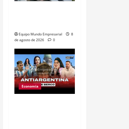
Peabody cierra planta en
Argentina: 350 empleos
en riesgo
Equipo Mundo Empresarial
8
de agosto de 2026
0
Economía
Ley de tierras: el
proyecto que unió a
artistas y empresarios
contra el gobierno