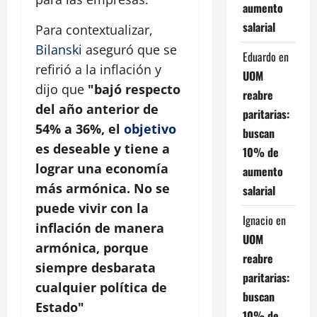
aumento
salarial
Para contextualizar,
Bilanski
aseguró que se
Eduardo
en
refirió a la inflación y
UOM
dijo que
"bajó respecto
reabre
del año anterior de
paritarias:
54% a 36%, el
objetivo
buscan
es deseable y tiene a
10% de
lograr una economía
aumento
más armónica. No se
salarial
puede vivir con la
Ignacio
en
inflación de manera
UOM
armónica, porque
reabre
siempre desbarata
paritarias:
cualquier política de
buscan
Estado"
10% de