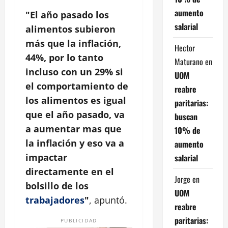
aumento
"El año pasado los
salarial
alimentos subieron
más que la inflación,
Hector
44%, por lo tanto
Maturano
en
incluso con un 29% si
UOM
el comportamiento de
reabre
los alimentos es igual
paritarias:
que el año pasado, va
buscan
a aumentar mas que
10% de
la inflación y eso va a
aumento
impactar
salarial
directamente en el
Jorge
en
bolsillo de los
UOM
trabajadores
"
, apuntó.
reabre
paritarias:
PUBLICIDAD