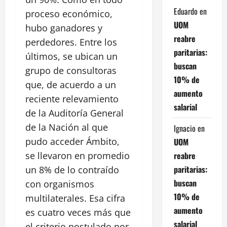
Eduardo
en
proceso económico,
UOM
hubo ganadores y
reabre
perdedores. Entre los
paritarias:
últimos, se ubican un
buscan
grupo de consultoras
10% de
que, de acuerdo a un
aumento
reciente relevamiento
salarial
de la Auditoría General
de la Nación al que
Ignacio
en
pudo acceder Ámbito,
UOM
reabre
se llevaron en promedio
paritarias:
un 8% de lo contraído
buscan
con organismos
10% de
multilaterales. Esa cifra
aumento
es cuatro veces más que
salarial
el criterio postulado por