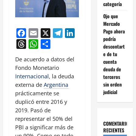
categoría
Ojo que
Mercado
Facebook
Email
X
Telegram
LinkedIn
Pago ahora
podría
Threads
WhatsApp
Compartir
descontart
e de tu
De acuerdo a datos del
cuenta
Fondo Monetario
deuda de
Internacional
, la deuda
terceros
sin orden
externa de
Argentina
judicial
prácticamente se
duplicó entre 2016 y
2019. Pasó de
representar el 50% del
COMENTARIOS
PBI a significar más de
RECIENTES
un 90%. Como en todo