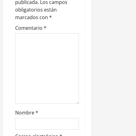
publicada.
Los campos
d
obligatorios están
e
marcados con
*
Comentario
*
e
n
t
r
a
d
a
Nombre
*
s