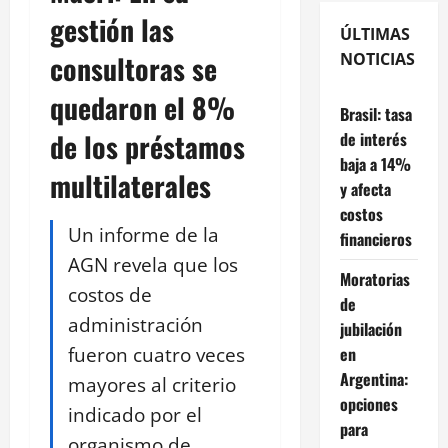
gestión las
ÚLTIMAS
consultoras se
NOTICIAS
quedaron el 8%
Brasil: tasa
de los préstamos
de interés
baja a 14%
multilaterales
y afecta
costos
Un informe de la
financieros
AGN revela que los
Moratorias
costos de
de
administración
jubilación
fueron cuatro veces
en
Argentina:
mayores al criterio
opciones
indicado por el
para
organismo de