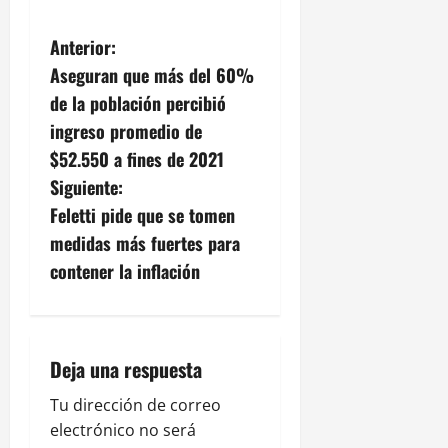
N
Anterior:
Aseguran que más del 60%
a
de la población percibió
v
ingreso promedio de
$52.550 a fines de 2021
e
Siguiente:
g
Feletti pide que se tomen
medidas más fuertes para
a
contener la inflación
c
i
Deja una respuesta
ó
Tu dirección de correo
n
electrónico no será