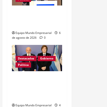
Caputo califica de
«tarados» a defensores
de la industria
Equipo Mundo Empresarial
6
de agosto de 2026
0
Destacados
Gobierno
Política
GRAVE: Brasil confirmó
que no enviará embajador
a la Argentina mientras
sigan los ataques de Milei
Equipo Mundo Empresarial
4