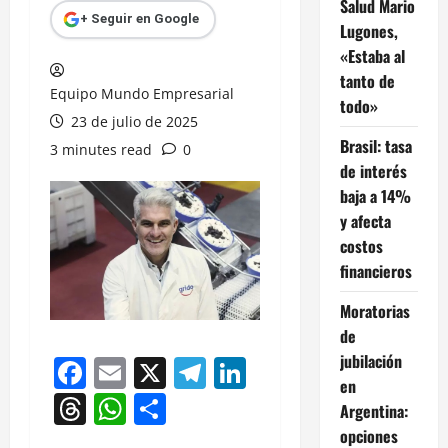
Salud Mario
+ Seguir en Google
Lugones,
«Estaba al
tanto de
Equipo Mundo Empresarial
todo»
23 de julio de 2025
Brasil: tasa
3 minutes read
0
de interés
baja a 14%
y afecta
costos
financieros
Moratorias
de
jubilación
Facebook
Email
X
Telegram
LinkedIn
en
Threads
WhatsApp
Compartir
Argentina:
opciones