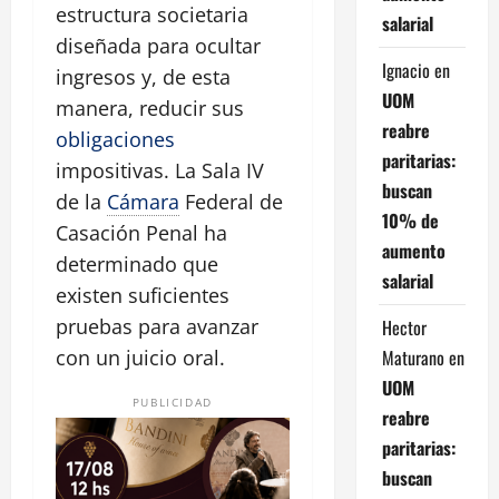
estructura societaria
salarial
diseñada para ocultar
Ignacio
en
ingresos y, de esta
UOM
manera, reducir sus
reabre
obligaciones
paritarias:
impositivas. La Sala IV
buscan
de la
Cámara
Federal de
10% de
Casación Penal ha
aumento
determinado que
salarial
existen suficientes
pruebas para avanzar
Hector
Maturano
en
con un juicio oral.
UOM
PUBLICIDAD
reabre
paritarias:
buscan