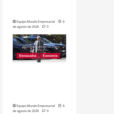
empleos por caída del
60% en ventas
Equipo Mundo Empresarial
6
de agosto de 2026
0
Destacados
Economía
Fentanilo adulterado: La
exdirectora del Anmat
involucró al Ministro de
Salud Mario Lugones,
«Estaba al tanto de todo»
Equipo Mundo Empresarial
6
de agosto de 2026
0