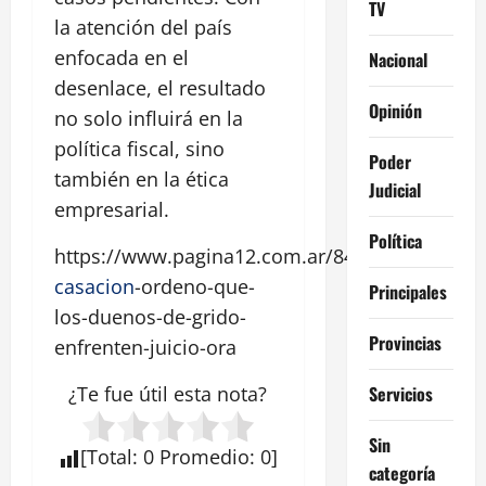
TV
la atención del país
enfocada en el
Nacional
desenlace, el resultado
Opinión
no solo influirá en la
política fiscal, sino
Poder
también en la ética
Judicial
empresarial.
Política
https://www.pagina12.com.ar/844113-
casacion
-ordeno-que-
Principales
los-duenos-de-grido-
Provincias
enfrenten-juicio-ora
Servicios
¿Te fue útil esta
nota
?
Sin
[
Total
:
0
Promedio
:
0
]
categoría