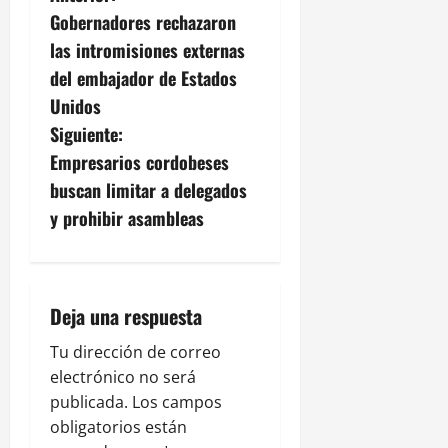
Gobernadores rechazaron
a
las intromisiones externas
v
del embajador de Estados
Unidos
e
Siguiente:
g
Empresarios cordobeses
buscan limitar a delegados
a
y prohibir asambleas
c
i
Deja una respuesta
ó
Tu dirección de correo
n
electrónico no será
publicada.
Los campos
d
obligatorios están