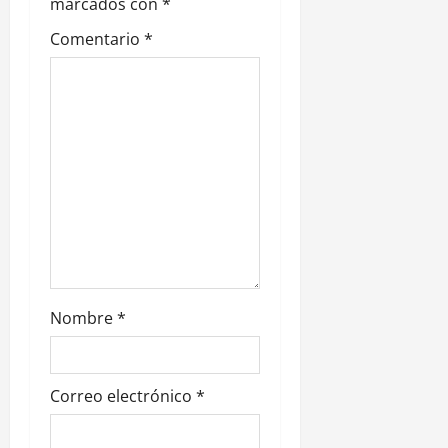
e
marcados con
*
Comentario
*
e
n
t
r
a
d
a
Nombre
*
s
Correo electrónico
*