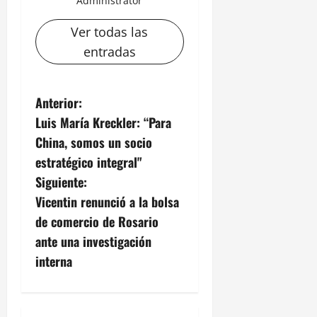
Administrator
Ver todas las
entradas
N
Anterior:
Luis María Kreckler: “Para
a
China, somos un socio
v
estratégico integral"
Siguiente:
e
Vicentin renunció a la bolsa
g
de comercio de Rosario
ante una investigación
a
interna
c
i