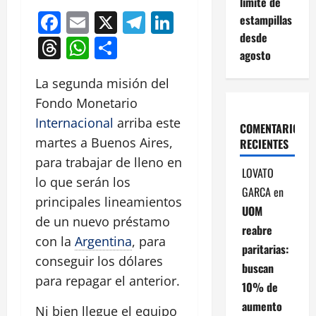
límite de
Facebook
Email
X
Telegram
LinkedIn
estampillas
desde
Threads
WhatsApp
Compartir
agosto
La segunda misión del
Fondo Monetario
Internacional
arriba este
COMENTARIOS
martes a Buenos Aires,
RECIENTES
para trabajar de lleno en
LOVATO
lo que serán los
GARCA
en
principales lineamientos
UOM
de un nuevo préstamo
reabre
con la
Argentina
, para
paritarias:
conseguir los dólares
buscan
para repagar el anterior.
10% de
aumento
Ni bien llegue el equipo