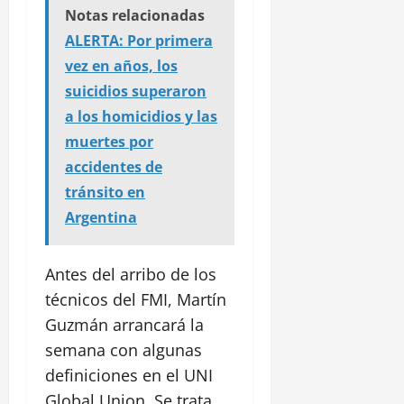
Notas relacionadas
ALERTA: Por primera
vez en años, los
suicidios superaron
a los homicidios y las
muertes por
accidentes de
tránsito en
Argentina
Antes del arribo de los
técnicos del FMI, Martín
Guzmán arrancará la
semana con algunas
definiciones en el UNI
Global Union. Se trata