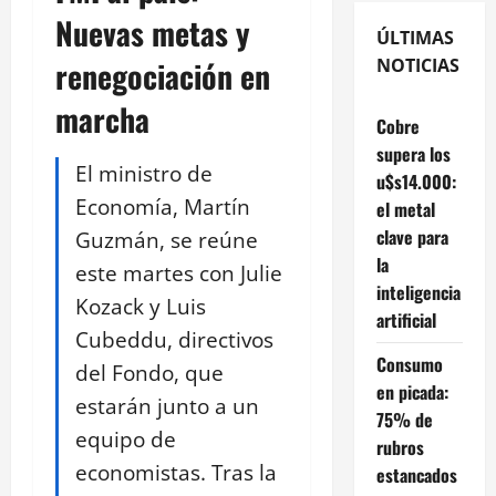
Nuevas metas y
ÚLTIMAS
renegociación en
NOTICIAS
marcha
Cobre
supera los
El ministro de
u$s14.000:
Economía, Martín
el metal
clave para
Guzmán, se reúne
la
este martes con Julie
inteligencia
Kozack y Luis
artificial
Cubeddu, directivos
Consumo
del Fondo, que
en picada:
estarán junto a un
75% de
equipo de
rubros
economistas. Tras la
estancados