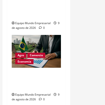
CEDEARs: cómo invertir
en inmuebles de EE.UU.
desde Argentina
Equipo Mundo Empresarial
9
de agosto de 2026
0
Agro
Comercio
Economía
Brasil busca liderar
estándares de soya y
carne sin deforestación
Equipo Mundo Empresarial
9
de agosto de 2026
0