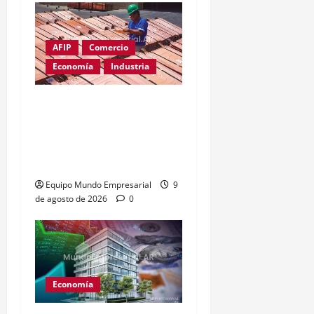
AFIP
Comercio
Economía
Industria
Cobre supera los
u$s14.000: el metal clave
para la inteligencia
artificial
Equipo Mundo Empresarial
9
de agosto de 2026
0
Economía