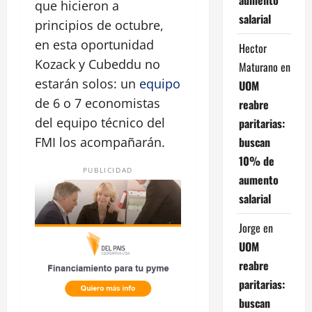
que hicieron a
salarial
principios de octubre,
en esta oportunidad
Hector
Kozack y Cubeddu no
Maturano
en
estarán solos: un
equipo
UOM
de 6 o 7 economistas
reabre
del equipo técnico del
paritarias:
buscan
FMI los acompañarán.
10% de
PUBLICIDAD
aumento
salarial
Jorge
en
UOM
reabre
paritarias:
buscan