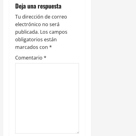
Deja una respuesta
ó
Tu dirección de correo
n
electrónico no será
publicada.
Los campos
d
obligatorios están
e
marcados con
*
Comentario
*
e
n
t
r
a
d