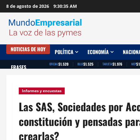
Saltar
8 de agosto de 2026
9:30:36 AM
al
contenido
NOTICIAS DE HOY
POLÍTICA
ECONOMÍA
NACION
|
|
|
$1.520
$1.525
$1.976
$1
OFICIAL
BLUE
TARJETA
MEP
FRASES
Informes y encuestas
Las SAS, Sociedades por Acc
constitución y pensadas p
crearlas?