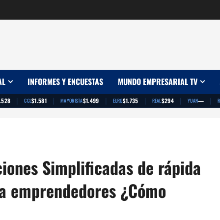
AL
INFORMES Y ENCUESTAS
MUNDO EMPRESARIAL TV
|
|
|
|
|
|
.528
$1.581
$1.499
$1.735
$294
—
CCL
MAYORISTA
EURO
REAL
YUAN
R
iones Simplificadas de rápida
ara emprendedores ¿Cómo