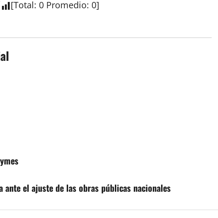
[
Total
:
0
Promedio
:
0
]
al
pymes
 ante el ajuste de las obras públicas nacionales