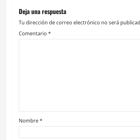
g
Deja una respuesta
a
Tu dirección de correo electrónico no será publicad
c
Comentario
*
i
ó
n
d
e
e
Nombre
*
n
t