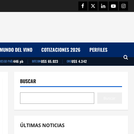
Facebook
Twitter
Linkedin
Youtube
Insta
MUNDO DEL VINO
COTIZACIONES 2026
PERFILES
|
|
446 pb
U$S 65.023
U$S 4.342
IESGO PAÍS
BITCOIN
ORO
BUSCAR
Buscar
ÚLTIMAS NOTICIAS